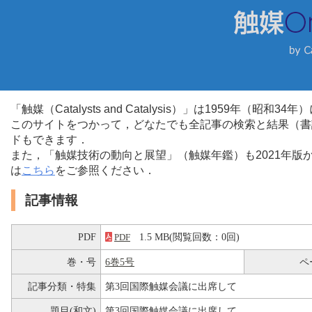
「触媒（Catalysts and Catalysis）」は1959年（昭
このサイトをつかって，どなたでも全記事の検索と結果（書
ドもできます．
また，「触媒技術の動向と展望」（触媒年鑑）も2021年
は
こちら
をご参照ください．
記事情報
PDF
1.5 MB(閲覧回数：0回)
PDF
巻・号
6巻5号
ペ
記事分類・特集
第3回国際触媒会議に出席して
題目(和文)
第3回国際触媒会議に出席して