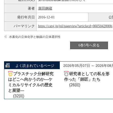
著者
廣田鋼蔵
発行年月日
2016-12-01
公
パーマリンク
https://catsj.jp/jnl/pageview?articlecd=0605042800h
水素化の立体化学と触媒の立体選択性
6巻5号へ戻る
よく読まれているページ
2026年05月07日 ～ 2026年08
プラスチック分解研究
研究者としての私を形
はどこへ向かうのか―ケ
作った「師匠」たち
ミカルリサイクルの歴史
(26回)
と展望―
(32回)