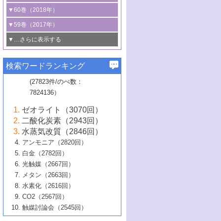
3号 CO
の排出削減および有効活用のた
タリゼーション
2
3号 特殊反応場を利用した触媒的分子変
る非貴金属触媒の研究動向
線を利用した触媒解析技術の最先端
1号 物質移動制御に着目した触媒プロセ
▼60巻（2018年）
4号 格子酸素・格子酸素欠陥を利用した
めの触媒技術
換反応
2号 機能化学品製造に資するクリーンな
ス開発
5号 ゼオライトの合成と応用における研
5号 単原子触媒
触媒反応
1号 固体酸触媒の最新の研究動向
▼59巻（2017年）
触媒的酸化反応
4号 若手による情報発信企画～とびたて
4号 多孔質材料を用いた触媒の新展開
究動向
2号 CO
フリー水素サプライチェーンに
2
6号 参照触媒委員会からのお知らせ
5号 生体触媒によるエネルギー変換反応
2号 二酸化炭素からの有用化学品合成
1号 いたるところに，触媒
▼…さらに表示する
若き触媒の研究者たち～（1）
3号 水処理のための触媒化学
5号 情報学的手法を用いた触媒開発
6号 ヘテロ接合界面
関わる触媒開発動向
B号 第133回触媒討論会（2023年）
6号 窒素とリンの循環のための触媒・機
3号 ナノ粒子・クラスター触媒の最前線
2号 機能性材料の局所構造解析のための
5号 若手による情報発信企画～とびたて
▼58巻（2016年）
4号 光触媒を用いた水分解の最新の研究
6号 カーボンニュートラルに向けた電解
B号 第135回触媒討論会（2025年）
3号 精密高分子合成に関する最近の研究
能性材料
最先端技術
検索ワードランキング
4号 60周年記念企画
若き触媒の研究者たち～（2）
動向
技術
1号 ユニークな構造の高分子を生み出す触
▼57巻（2015年）
動向
B号 第131回触媒討論会（2023年）
3号 無機分離膜材料の開発と触媒反応プ
5号 進化するゼオライト合成技術
6号 石油のノーブル・ユースを志向した
媒技術
(27823件/のべ数：
5号 次世代の触媒プロセスを支えるマイ
B号 第127回触媒討論会（2021年・オン
1号 水素キャリアにかかわる触媒技術の新
4号 バイオマス化成品製造のための触媒
▼56巻（2014年）
ロセスへの適用
触媒技術
7824136）
クロ波
6号 非貴金属系触媒における電気化学的
ライン開催(Zoom)のみ）
2号 リグニンからの化成品製造に向けた触
展開
技術
1号 特殊環境場を利用した材料合成
▼55巻（2013年）
4号 触媒研究における計算科学の利用
酸素還元反応
B号 第129回触媒討論会（2022年・京都
媒技術
6号 メタン転換技術の最新動向
ゼオライト（3070回）
2号 石油精製用触媒の最近の進展
5号 固体触媒による含窒素有機化合物変
2号 光触媒反応機構に関する最新の研究動
1号 高耐久性燃料電池システム用触媒にお
大学：オンライン・対面開催）
▼54巻（2012年）
5号 水素のふるまいを解き明かす最先端
B号 第121回触媒討論会（2018年・東京
3号 触媒研究の最先端～とびたて若き研究
二酸化炭素（2943回）
B号 第125回触媒討論会（2020年・工学
換の最前線
3号 固体酸化物形燃料電池（SOFC）におけ
向
ける新展開
研究
大学）
1号 規則性多孔体の利用技術における最近
▼53巻（2011年）
者たち～（1）
水蒸気改質（2846回）
院大学）
るアノード触媒上での燃料直接改質技術
6号 貴金属使用量低減に向けた自動車排
3号 固体高分子形燃料電池カソード触媒の
2号 リビングラジカル重合の最近の動向
6号 低級アルカンの有効利用のための触
の進歩
アンモニア（2820回）
4号 触媒研究の最先端～とびたて若き研究
1号 金属学から見る合金触媒の新展開
▼52巻（2010年）
ガス浄化触媒の開発
4号 コアシェル構造の制御による触媒機能
開発動向
媒技術
白金（2782回）
3号 天然ガスの化学工業的展開に関する触
2号 第109回触媒討論会
者たち～（2）
2号 第107回触媒討論会
の向上
1号 触媒の劣化対策と長寿命触媒開発
B号 第123回触媒討論会（2019年・大阪
▼51巻（2009年）
4号 人工光合成に向けた近年のアプローチ
光触媒（2667回）
媒技術
B号 第119回触媒討論会（2017年・首都
3号 貴金属低減技術の最新動向
5号 触媒研究の最先端～とびたて若き研究
市立大学）
3号 触媒のその場観察法の進歩（１）
5号 工業触媒およびその周辺技術の最近の
2号 第105回触媒討論会
1号 炭素材料－熱い注目を集める材料－
▼50巻（2008年）
メタン（2663回）
大学東京）
5号 未利用熱エネルギーの有効活用に貢献
4号 貴金属触媒の精密構造制御とその活用
者たち～（3）
4号 貴金属代替技術の最新動向
進歩
水素化（2616回）
4号 触媒のその場観察法の進歩（２）
3号 ナノ構造が拓く新機能
する触媒技術
2号 第103回触媒討論会
1号 触媒化学と学会のこの10年，半世紀，
▼49巻（2007年）
5号 バイオマス化成品製造のための固体触
6号 イオニクス材料と燃料電池・電解合成
5号 光触媒による物質変換反応の新展開
CO2（2567回）
6号 ナノシート
5号 不活性結合の触媒的活性化による有機
そして未来
4号 活性サイトおよびその環境の精密な設
6号 ポリオキソメタレート
3号 環境浄化用光触媒の現状と課題
媒の開発
1号 含フッ素化合物の合成と触媒
▼48巻（2006年）
の最新の研究動向
触媒討論会（2545回）
6号 グラフェン
合成
B号 第115回触媒討論会（2015年・成蹊大
計による触媒の高機能化
2号 第101回触媒討論会
B号 第113回触媒討論会（2014年・ロワジ
4号 水素社会の実現に向けた水素製造・貯
6号 ナノ空間─吸着状態解析から新機能開拓
2号 第99回触媒討論会
B号 第117回触媒討論会（2016年・大阪府
1号 固体酸触媒の最近の進歩
▼47巻（2005年）