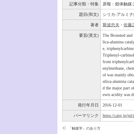
記事分類・特集
原報：錯体触媒
題目(和文)
シリカ-アルミ
著者
斯波忠夫
・
佐藤
要旨(英文)
The Bronsted and L
lica-alumina cata
e, triphenylcarbin
Triphenyl-carbino
from triphenylcarb
enylmethane, chem
ol was mainly obt
silica-alumina cat
d the major part o
ewis acidity was d
発行年月日
2016-12-01
パーマリンク
https://catsj.jp/j
「触媒学」のあり方