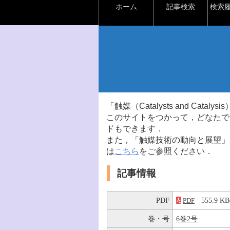
ホーム
記事検索
検索
「触媒（Catalysts and Ca
このサイトをつかって，どなたで
ドもできます．
また，「触媒技術の動向と展望」
は
こちら
をご参照ください．
記事情報
PDF
555.9 
PDF
巻・号
6巻2号