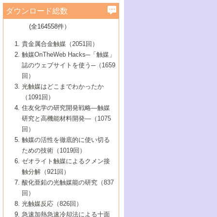
学）
7号 水素を利用する化成品合成の新潮流
6号 新しい固体酸触媒技術
5号 触媒を有効に使うための技術
ールホテル豊橋）
蔵技術の進歩
まで─
3号 メソポーラス物質の新展開
立大学）
3号 実用的ファインケミカル合成プロセス
ダウンロード総数
2号 第97回触媒討論会
1号 最近の触媒担体とその効果
▼46巻（2004年）
7号 ゼオライト合成における最近の進歩
6号 第106回触媒討論会
5号 CO
が関わる触媒・材料
B号 第111回触媒討論会（2013年・関西大
4号 錯体を利用したユニークな表面構造の
を実現する触媒
2
3号 リビング重合触媒の最近の展開
2号 第95回触媒討論会
(全164558件）
1号 部分酸化反応触媒の最前線
▼45巻（2003年）
学）
構築と機能
7号 有機分子触媒による精密有機合成
4号 バイオマス活用のための技術開発
6号 第104回触媒討論会
4号 今後の液体燃料を支える触媒技術
3号 化成品を合成するゼオライト触媒
2号 第93回触媒討論会
1号 なぜこの触媒が良いのか？
▼44巻（2002年）
貴金属合金触媒（2051回）
5号 若手会員による触媒研究の未来展望1：
8号 高機能化ポリオレフィンに向けた重合
5号 こんな物質，あんな物質―新たな触媒
7号 持続可能社会実現のための触媒および
5号 水素製造・貯蔵のための触媒技術の新
4号 水分解用光触媒材料
3号 特殊エネルギー場の触媒反応
触媒OnTheWeb Hacks─「触媒」
企業編
2号 第91回触媒討論会
触媒の最近の進展
1号 高次制御された触媒の化学
▼43巻（2001年）
の可能性―
触媒関連技術
しい展開
誌のウェブサイトを使う─（1659
5号 時間分解分光の進歩と応用
4号 生体内における金属の触媒作用
6号 第102回触媒討論会
3号 最近の自動車排ガス処理技術
2号 第89回触媒討論会
1号 グリーンケミストリーと触媒
▼42巻（2000年）
6号 第100回触媒討論会
8号 未来を拓く金属錯体
回）
6号 第98回触媒討論会
6号 第96回触媒討論会
5号 ファインケミカルズの展開に寄与する
7号 触媒・化学反応における計算化学の進
4号 触媒研究の現状と将来─第90回触媒討論
3号 触媒を利用した電気化学の新展開
2号 第87回触媒討論会特集号
1号 触媒反応工学の明日を拓く
▼41巻（1999年）
7号 『結晶の化学』を活かした触媒研究
光触媒はどこまでわかったか
7号 基礎化学品製造の触媒技術
触媒
歩
会Aから
7号 未来型金属錯体触媒開発への展望
4号 ナノ材料の調製と機能化
（1091回）
3号 生体触媒とバイオプロセス
2号 第85回触媒討論会
8号 イオン液体の応用
1号 孔、穴、あな?-特異な空間とその利用-
▼40巻（1998年）
8号 多機能型リアクター
6号 第94回触媒討論会
8号 若手研究者による触媒研究の未来展望
5号 基礎化学品製造の触媒技術
8号 超臨界流体を用いた化学プロセスの新
住友化学の研究開発戦略―触媒
5号 こんな触媒が欲しい
4号 水素製造・利用の触媒化学
3号 反応ダイナミクス
2号 第83回触媒討論会
1号 創立40周年記念・触媒化学この10年の
▼39巻（1997年）
2：大学・研究所編
展開
研究と高機能材料開発―（1075
7号 サブナノレベルでみた新しい表面現象
6号 第92回触媒討論会
6号 第90回触媒討論会
5号 触媒研究における新しい切り口：コン
進展と21世紀への提言/創立40周年記念・触
4号 超臨界流体の触媒反応への応用
3号 均一系触媒反応最前線
1号 均一系と不均一系触媒反応-その特徴と
回）
▼38巻（1996年）
8号 オレフィン重合触媒の新たな展
7号 基礎化学品製造の触媒技術
ビナトリアルケミストリー
媒学会この10年の歩みとこれから/創立40周
7号 触媒研究と学術雑誌/情報
5号 触媒のおもしろさをどのように伝える
接点
触媒の活性を徹底的に使い切る
4号 実用炭素材料の新展開
1号 触媒の構造と触媒作用/C1化学を中心と
▼37巻（1995年）
年記念・記録は語る
8号 資源の循環と触媒技術
6号 第88回触媒討論会特集号
か
ための技術（1019回）
8号 若い世代からみた触媒化学の現状と未
2号 第79回触媒討論会
5号 研究の方法論を考える
する21世紀への触媒
1号 ファインケミカルズと固体触媒
▼36巻（1994年）
2号 第81回触媒討論会
ゼオライト触媒によるクメン接
来
7号 企業における触媒研究のブレークスル
6号 第86回触媒討論会
3号 最新NO除去触媒の実用化研究
6号 第84回触媒討論会
2号 第77回触媒討論会
2号 第75回触媒討論会
触分解（921回）
1号 電気化学と触媒
▼35巻（1993年）
ー
3号 計算機触媒化学へのさそい
7号 水素化精製触媒の新しい展開
4号 新しい反応場を目指した触媒調製
7号 機能性金属材料と触媒
3号 オリンピックメダル:金・銀・銅はどん
酸化亜鉛の光触媒能の研究（837
3号 希土類を利用した触媒
2号 第73回触媒討論会
8号 この材料を触媒として使ってみません
4号 触媒劣化の制御と予測
1号 工業触媒開発マニュアル―探索から工
▼34巻（1992年）
8号 新しい反応性と機能性を目指した金属
な触媒作用を示すか
回）
5号 反応・分離技術の新しい展開
8号 触媒研究へのNMRの応用と展望
か？
業化まで
4号 触媒とリサイクル
3号 C4化学の展開
5号 最新の実用プロセスと触媒
クラスタ-化学
1号 インパクトを与えたこの研究
▼33巻（1991年）
光触媒反応（826回）
4号 触媒作用における機能の複合化
6号 第80回触媒討論会
2号 第71回触媒討論会
5号 エネルギー変換触媒
4号 《通常号》
6号 第82回触媒討論会
急速加熱急速冷却法による十面
2号 第69回触媒討論会
1号 触媒プロセス開発マニュアル―探索か
▼32巻（1990年）