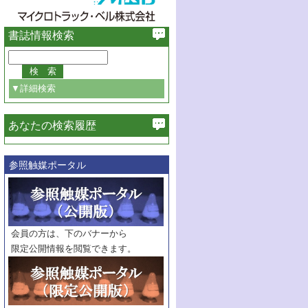
書誌情報検索
▼詳細検索
あなたの検索履歴
必ず含む
参照触媒ポータル
巻・号指定
巻
号
範囲指定
巻
号～
巻
会員の方は、下のバナーから
号
限定公開情報を閲覧できます。
触媒年鑑
年度
記事種別
マーク：
マークあり