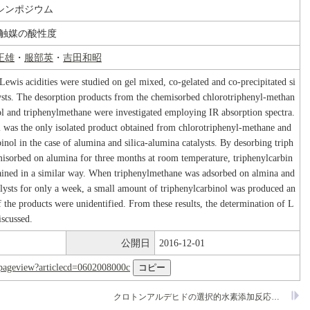
シンポジウム
ナ触媒の酸性度
正雄
・
服部英
・
吉田和昭
ewis acidities were studied on gel mixed, co-gelated and co-precipitated si
lysts. The desorption products from the chemisorbed chlorotriphenyl-methan
ol and triphenylmethane were investigated employing IR absorption spectra.
l was the only isolated product obtained from chlorotriphenyl-methane and
inol in the case of alumina and silica-alumina catalysts. By desorbing triph
isorbed on alumina for three months at room temperature, triphenylcarbin
ained in a similar way. When triphenylmethane was adsorbed on almina and
alysts for only a week, a small amount of triphenylcarbinol was produced an
f the products were unidentified. From these results, the determination of L
iscussed.
公開日
2016-12-01
nl/pageview?articlecd=0602008000c
クロトンアルデヒドの選択的水素添加反応に関する速度論的研究