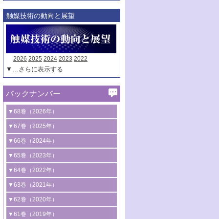
触媒技術の動向と展望
2026
2025
2024
2023
2022
▼…さらに表示する
バックナンバー
▼68巻（2026年）
1号 過酸化水素合成に関する研究動向
▼67巻（2025年）
2号 コンピューター技術により加速する
1号 CO
水素化によるグリーン燃料/グリ
▼66巻（2024年）
2
触媒開発
ーンケミカル製造
1号 低次元ナノ構造を有する触媒材料
▼65巻（2023年）
3号 有機分子変換やCO
資源化のための
2
2号 水素製造のための水分解技術に関す
2号 規制反応場を活用した固体触媒研究
1号 炭素が関わる触媒機能
▼64巻（2022年）
光触媒に関する最近の研究
る最近の研究
の新展開
2号 プラスチックケミカルリサイクルの
1号 合成ガス製造とCOを用いるケミカル
▼63巻（2021年）
B号 第137回触媒討論会（2026年）
3号 オレフィン系樹脂の精密合成に関す
3号 未踏分子変換を目指した酸化触媒プ
ための触媒技術
ズ合成の最新動向
1号 金触媒の新展開
▼62巻（2020年）
る最新技術
ロセスの最前線
3号 非酸化物系金属化合物を基盤とした
2号 化学品合成のための合金触媒開発
2号 ペロブスカイト
1号 触媒設計を拓く欠陥構造のキャラク
▼61巻（2019年）
4号 アルコール類の効率的変換を実現す
4号 シンクロトロン放射光および中性子
触媒材料の開発