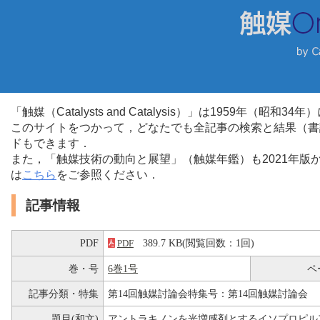
「触媒（Catalysts and Catalysis）」は1959年（昭
このサイトをつかって，どなたでも全記事の検索と結果（書
ドもできます．
また，「触媒技術の動向と展望」（触媒年鑑）も2021年
は
こちら
をご参照ください．
記事情報
PDF
389.7 KB(閲覧回数：1回)
PDF
巻・号
6巻1号
ペ
記事分類・特集
第14回触媒討論会特集号：第14回触媒討論会
題目(和文)
アントラキノンを光増感剤とするイソプロピル