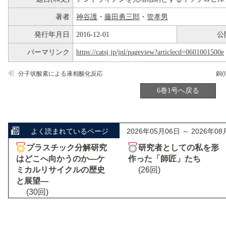
著者
神谷護
・
藤田勇三郎
・
管孝男
発行年月日
2016-12-01
公
パーマリンク
https://catsj.jp/jnl/pageview?articlecd=0601001500e
分子状酸素による液相酸化反応
銅
6巻1号へ戻る
よく読まれているページ
2026年05月06日 ～ 2026年08
プラスチック分解研究
研究者としての私を形
はどこへ向かうのか―ケ
作った「師匠」たち
ミカルリサイクルの歴史
(26回)
と展望―
(30回)