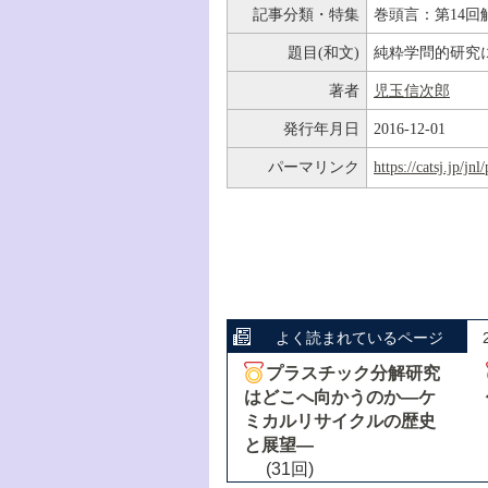
記事分類・特集
巻頭言：第14回
題目(和文)
純粋学問的研究
著者
児玉信次郎
発行年月日
2016-12-01
パーマリンク
https://catsj.jp/j
よく読まれているページ
プラスチック分解研究
はどこへ向かうのか―ケ
ミカルリサイクルの歴史
と展望―
(31回)