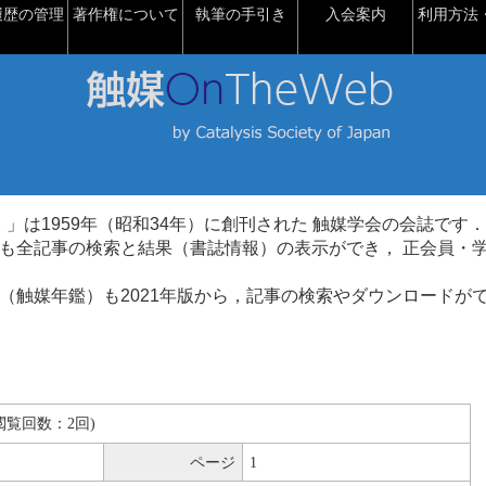
履歴の管理
著作権について
執筆の手引き
入会案内
利用方法・
talysis）」は1959年（昭和34年）に創刊された 触媒学会の会誌です．
も全記事の検索と結果（書誌情報）の表示ができ， 正会員・
（触媒年鑑）も2021年版から，記事の検索やダウンロードが
B(閲覧回数：2回)
ページ
1