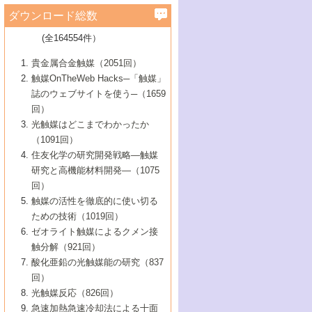
学）
7号 水素を利用する化成品合成の新潮流
6号 新しい固体酸触媒技術
5号 触媒を有効に使うための技術
ールホテル豊橋）
蔵技術の進歩
まで─
3号 メソポーラス物質の新展開
立大学）
3号 実用的ファインケミカル合成プロセス
ダウンロード総数
2号 第97回触媒討論会
1号 最近の触媒担体とその効果
▼46巻（2004年）
7号 ゼオライト合成における最近の進歩
6号 第106回触媒討論会
5号 CO
が関わる触媒・材料
B号 第111回触媒討論会（2013年・関西大
4号 錯体を利用したユニークな表面構造の
を実現する触媒
2
3号 リビング重合触媒の最近の展開
2号 第95回触媒討論会
(全164554件）
1号 部分酸化反応触媒の最前線
▼45巻（2003年）
学）
構築と機能
7号 有機分子触媒による精密有機合成
4号 バイオマス活用のための技術開発
6号 第104回触媒討論会
4号 今後の液体燃料を支える触媒技術
3号 化成品を合成するゼオライト触媒
2号 第93回触媒討論会
1号 なぜこの触媒が良いのか？
▼44巻（2002年）
貴金属合金触媒（2051回）
5号 若手会員による触媒研究の未来展望1：
8号 高機能化ポリオレフィンに向けた重合
5号 こんな物質，あんな物質―新たな触媒
7号 持続可能社会実現のための触媒および
5号 水素製造・貯蔵のための触媒技術の新
4号 水分解用光触媒材料
3号 特殊エネルギー場の触媒反応
触媒OnTheWeb Hacks─「触媒」
企業編
2号 第91回触媒討論会
触媒の最近の進展
1号 高次制御された触媒の化学
▼43巻（2001年）
の可能性―
触媒関連技術
しい展開
誌のウェブサイトを使う─（1659
5号 時間分解分光の進歩と応用
4号 生体内における金属の触媒作用
6号 第102回触媒討論会
3号 最近の自動車排ガス処理技術
2号 第89回触媒討論会
1号 グリーンケミストリーと触媒
▼42巻（2000年）
6号 第100回触媒討論会
8号 未来を拓く金属錯体
回）
6号 第98回触媒討論会
6号 第96回触媒討論会
5号 ファインケミカルズの展開に寄与する
7号 触媒・化学反応における計算化学の進
4号 触媒研究の現状と将来─第90回触媒討論
3号 触媒を利用した電気化学の新展開
2号 第87回触媒討論会特集号
1号 触媒反応工学の明日を拓く
▼41巻（1999年）
7号 『結晶の化学』を活かした触媒研究
光触媒はどこまでわかったか
7号 基礎化学品製造の触媒技術
触媒
歩
会Aから
7号 未来型金属錯体触媒開発への展望
4号 ナノ材料の調製と機能化
（1091回）
3号 生体触媒とバイオプロセス
2号 第85回触媒討論会
8号 イオン液体の応用
1号 孔、穴、あな?-特異な空間とその利用-
▼40巻（1998年）
8号 多機能型リアクター
6号 第94回触媒討論会
8号 若手研究者による触媒研究の未来展望
5号 基礎化学品製造の触媒技術
8号 超臨界流体を用いた化学プロセスの新
住友化学の研究開発戦略―触媒
5号 こんな触媒が欲しい
4号 水素製造・利用の触媒化学
3号 反応ダイナミクス
2号 第83回触媒討論会
1号 創立40周年記念・触媒化学この10年の
▼39巻（1997年）
2：大学・研究所編
展開
研究と高機能材料開発―（1075
7号 サブナノレベルでみた新しい表面現象
6号 第92回触媒討論会
6号 第90回触媒討論会
5号 触媒研究における新しい切り口：コン
進展と21世紀への提言/創立40周年記念・触
4号 超臨界流体の触媒反応への応用
3号 均一系触媒反応最前線
1号 均一系と不均一系触媒反応-その特徴と
回）
▼38巻（1996年）
8号 オレフィン重合触媒の新たな展
7号 基礎化学品製造の触媒技術
ビナトリアルケミストリー
媒学会この10年の歩みとこれから/創立40周
7号 触媒研究と学術雑誌/情報
5号 触媒のおもしろさをどのように伝える
接点
触媒の活性を徹底的に使い切る
4号 実用炭素材料の新展開
1号 触媒の構造と触媒作用/C1化学を中心と
▼37巻（1995年）
年記念・記録は語る
8号 資源の循環と触媒技術
6号 第88回触媒討論会特集号
か
ための技術（1019回）
8号 若い世代からみた触媒化学の現状と未
2号 第79回触媒討論会
5号 研究の方法論を考える
する21世紀への触媒
1号 ファインケミカルズと固体触媒
▼36巻（1994年）
2号 第81回触媒討論会
ゼオライト触媒によるクメン接
来
7号 企業における触媒研究のブレークスル
6号 第86回触媒討論会
3号 最新NO除去触媒の実用化研究
6号 第84回触媒討論会
2号 第77回触媒討論会
2号 第75回触媒討論会
触分解（921回）
1号 電気化学と触媒
▼35巻（1993年）
ー
3号 計算機触媒化学へのさそい
7号 水素化精製触媒の新しい展開
4号 新しい反応場を目指した触媒調製
7号 機能性金属材料と触媒
3号 オリンピックメダル:金・銀・銅はどん
酸化亜鉛の光触媒能の研究（837
3号 希土類を利用した触媒
2号 第73回触媒討論会
8号 この材料を触媒として使ってみません
4号 触媒劣化の制御と予測
1号 工業触媒開発マニュアル―探索から工
▼34巻（1992年）
8号 新しい反応性と機能性を目指した金属
な触媒作用を示すか
回）
5号 反応・分離技術の新しい展開
8号 触媒研究へのNMRの応用と展望
か？
業化まで
4号 触媒とリサイクル
3号 C4化学の展開
5号 最新の実用プロセスと触媒
クラスタ-化学
1号 インパクトを与えたこの研究
▼33巻（1991年）
光触媒反応（826回）
4号 触媒作用における機能の複合化
6号 第80回触媒討論会
2号 第71回触媒討論会
5号 エネルギー変換触媒
4号 《通常号》
6号 第82回触媒討論会
急速加熱急速冷却法による十面
2号 第69回触媒討論会
1号 触媒プロセス開発マニュアル―探索か
▼32巻（1990年）