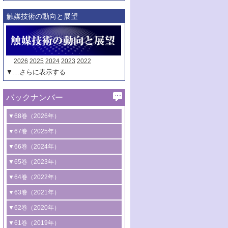
触媒技術の動向と展望
2026
2025
2024
2023
2022
▼…さらに表示する
バックナンバー
▼68巻（2026年）
1号 過酸化水素合成に関する研究動向
▼67巻（2025年）
2号 コンピューター技術により加速する
1号 CO
水素化によるグリーン燃料/グリ
▼66巻（2024年）
2
触媒開発
ーンケミカル製造
1号 低次元ナノ構造を有する触媒材料
▼65巻（2023年）
3号 有機分子変換やCO
資源化のための
2
2号 水素製造のための水分解技術に関す
2号 規制反応場を活用した固体触媒研究
1号 炭素が関わる触媒機能
▼64巻（2022年）
光触媒に関する最近の研究
る最近の研究
の新展開
2号 プラスチックケミカルリサイクルの
1号 合成ガス製造とCOを用いるケミカル
▼63巻（2021年）
B号 第137回触媒討論会（2026年）
3号 オレフィン系樹脂の精密合成に関す
3号 未踏分子変換を目指した酸化触媒プ
ための触媒技術
ズ合成の最新動向
1号 金触媒の新展開
▼62巻（2020年）
る最新技術
ロセスの最前線
3号 非酸化物系金属化合物を基盤とした
2号 化学品合成のための合金触媒開発
2号 ペロブスカイト
1号 触媒設計を拓く欠陥構造のキャラク
▼61巻（2019年）
4号 アルコール類の効率的変換を実現す
4号 シンクロトロン放射光および中性子
触媒材料の開発