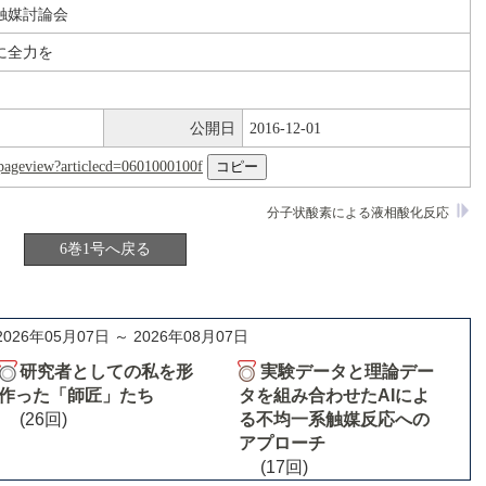
触媒討論会
に全力を
公開日
2016-12-01
nl/pageview?articlecd=0601000100f
分子状酸素による液相酸化反応
6巻1号へ戻る
2026年05月07日 ～ 2026年08月07日
研究者としての私を形
実験データと理論デー
作った「師匠」たち
タを組み合わせたAIによ
(26回)
る不均一系触媒反応への
アプローチ
(17回)