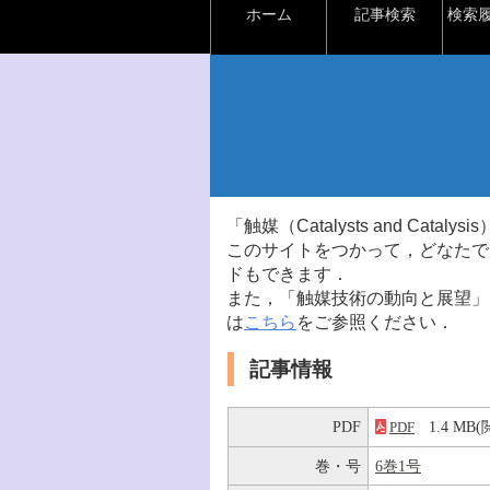
ホーム
記事検索
検索
「触媒（Catalysts and Ca
このサイトをつかって，どなたで
ドもできます．
また，「触媒技術の動向と展望」
は
こちら
をご参照ください．
記事情報
PDF
1.4 M
PDF
巻・号
6巻1号