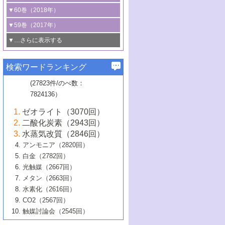
3号 CO
の排出削減および有効活用のた
タリゼーション
2
3号 特殊反応場を利用した触媒的分子変
る非貴金属触媒の研究動向
線を利用した触媒解析技術の最先端
1号 物質移動制御に着目した触媒プロセ
▼60巻（2018年）
4号 格子酸素・格子酸素欠陥を利用した
めの触媒技術
換反応
2号 機能化学品製造に資するクリーンな
ス開発
5号 ゼオライトの合成と応用における研
5号 単原子触媒
触媒反応
1号 固体酸触媒の最新の研究動向
▼59巻（2017年）
触媒的酸化反応
4号 若手による情報発信企画～とびたて
4号 多孔質材料を用いた触媒の新展開
究動向
2号 CO
フリー水素サプライチェーンに
2
6号 参照触媒委員会からのお知らせ
5号 生体触媒によるエネルギー変換反応
2号 二酸化炭素からの有用化学品合成
1号 いたるところに，触媒
▼…さらに表示する
若き触媒の研究者たち～（1）
3号 水処理のための触媒化学
5号 情報学的手法を用いた触媒開発
6号 ヘテロ接合界面
関わる触媒開発動向
B号 第133回触媒討論会（2023年）
6号 窒素とリンの循環のための触媒・機
3号 ナノ粒子・クラスター触媒の最前線
2号 機能性材料の局所構造解析のための
5号 若手による情報発信企画～とびたて
▼58巻（2016年）
4号 光触媒を用いた水分解の最新の研究
6号 カーボンニュートラルに向けた電解
B号 第135回触媒討論会（2025年）
3号 精密高分子合成に関する最近の研究
能性材料
最先端技術
検索ワードランキング
4号 60周年記念企画
若き触媒の研究者たち～（2）
動向
技術
1号 ユニークな構造の高分子を生み出す触
▼57巻（2015年）
動向
B号 第131回触媒討論会（2023年）
3号 無機分離膜材料の開発と触媒反応プ
5号 進化するゼオライト合成技術
6号 石油のノーブル・ユースを志向した
媒技術
(27823件/のべ数：
5号 次世代の触媒プロセスを支えるマイ
B号 第127回触媒討論会（2021年・オン
1号 水素キャリアにかかわる触媒技術の新
4号 バイオマス化成品製造のための触媒
▼56巻（2014年）
ロセスへの適用
触媒技術
7824136）
クロ波
6号 非貴金属系触媒における電気化学的
ライン開催(Zoom)のみ）
2号 リグニンからの化成品製造に向けた触
展開
技術
1号 特殊環境場を利用した材料合成
▼55巻（2013年）
4号 触媒研究における計算科学の利用
酸素還元反応
B号 第129回触媒討論会（2022年・京都
媒技術
6号 メタン転換技術の最新動向
ゼオライト（3070回）
2号 石油精製用触媒の最近の進展
5号 固体触媒による含窒素有機化合物変
2号 光触媒反応機構に関する最新の研究動
1号 高耐久性燃料電池システム用触媒にお
大学：オンライン・対面開催）
▼54巻（2012年）
5号 水素のふるまいを解き明かす最先端
B号 第121回触媒討論会（2018年・東京
3号 触媒研究の最先端～とびたて若き研究
二酸化炭素（2943回）
B号 第125回触媒討論会（2020年・工学
換の最前線
3号 固体酸化物形燃料電池（SOFC）におけ
向
ける新展開
研究
大学）
1号 規則性多孔体の利用技術における最近
▼53巻（2011年）
者たち～（1）
水蒸気改質（2846回）
院大学）
るアノード触媒上での燃料直接改質技術
6号 貴金属使用量低減に向けた自動車排
3号 固体高分子形燃料電池カソード触媒の
2号 リビングラジカル重合の最近の動向
6号 低級アルカンの有効利用のための触
の進歩
アンモニア（2820回）
4号 触媒研究の最先端～とびたて若き研究
1号 金属学から見る合金触媒の新展開
▼52巻（2010年）
ガス浄化触媒の開発
4号 コアシェル構造の制御による触媒機能
開発動向
媒技術
白金（2782回）
3号 天然ガスの化学工業的展開に関する触
2号 第109回触媒討論会
者たち～（2）
2号 第107回触媒討論会
の向上
1号 触媒の劣化対策と長寿命触媒開発
B号 第123回触媒討論会（2019年・大阪
▼51巻（2009年）
4号 人工光合成に向けた近年のアプローチ
光触媒（2667回）
媒技術
B号 第119回触媒討論会（2017年・首都
3号 貴金属低減技術の最新動向
5号 触媒研究の最先端～とびたて若き研究
市立大学）
3号 触媒のその場観察法の進歩（１）
5号 工業触媒およびその周辺技術の最近の
2号 第105回触媒討論会
1号 炭素材料－熱い注目を集める材料－
▼50巻（2008年）
メタン（2663回）
大学東京）
5号 未利用熱エネルギーの有効活用に貢献
4号 貴金属触媒の精密構造制御とその活用
者たち～（3）
4号 貴金属代替技術の最新動向
進歩
水素化（2616回）
4号 触媒のその場観察法の進歩（２）
3号 ナノ構造が拓く新機能
する触媒技術
2号 第103回触媒討論会
1号 触媒化学と学会のこの10年，半世紀，
▼49巻（2007年）
5号 バイオマス化成品製造のための固体触
6号 イオニクス材料と燃料電池・電解合成
5号 光触媒による物質変換反応の新展開
CO2（2567回）
6号 ナノシート
5号 不活性結合の触媒的活性化による有機
そして未来
4号 活性サイトおよびその環境の精密な設
6号 ポリオキソメタレート
3号 環境浄化用光触媒の現状と課題
媒の開発
1号 含フッ素化合物の合成と触媒
▼48巻（2006年）
の最新の研究動向
触媒討論会（2545回）
6号 グラフェン
合成
B号 第115回触媒討論会（2015年・成蹊大
計による触媒の高機能化
2号 第101回触媒討論会
B号 第113回触媒討論会（2014年・ロワジ
4号 水素社会の実現に向けた水素製造・貯
6号 ナノ空間─吸着状態解析から新機能開拓
2号 第99回触媒討論会
B号 第117回触媒討論会（2016年・大阪府
1号 固体酸触媒の最近の進歩
▼47巻（2005年）