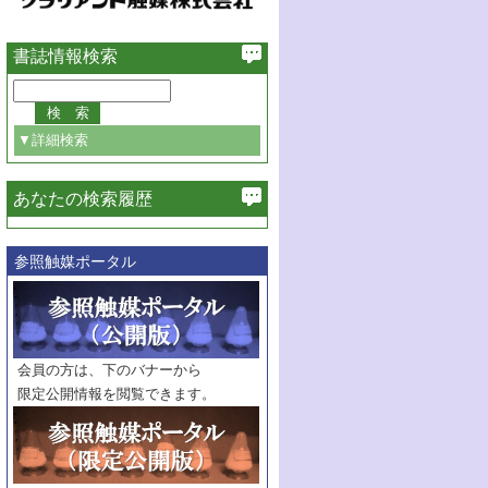
書誌情報検索
▼詳細検索
あなたの検索履歴
必ず含む
参照触媒ポータル
巻・号指定
巻
号
範囲指定
巻
号～
巻
会員の方は、下のバナーから
号
限定公開情報を閲覧できます。
触媒年鑑
年度
記事種別
マーク：
マークあり