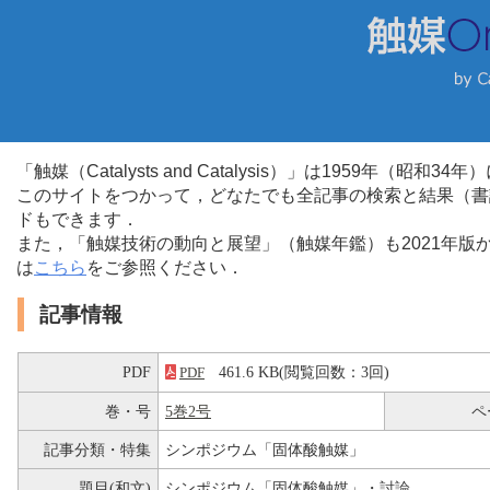
「触媒（Catalysts and Catalysis）」は1959年（昭
このサイトをつかって，どなたでも全記事の検索と結果（書
ドもできます．
また，「触媒技術の動向と展望」（触媒年鑑）も2021年
は
こちら
をご参照ください．
記事情報
PDF
461.6 KB(閲覧回数：3回)
PDF
巻・号
5巻2号
ペ
記事分類・特集
シンポジウム「固体酸触媒」
題目(和文)
シンポジウム「固体酸触媒」・討論