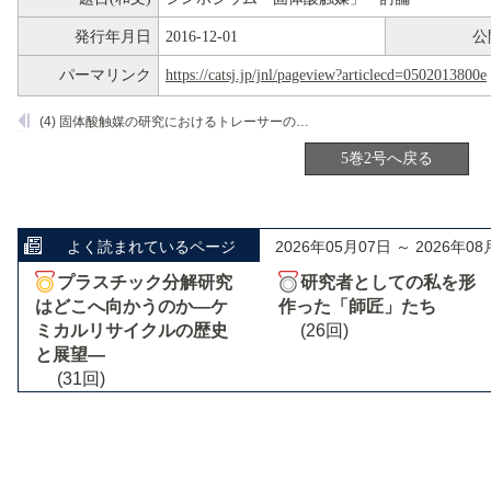
発行年月日
2016-12-01
公
パーマリンク
https://catsj.jp/jnl/pageview?articlecd=0502013800e
(4) 固体酸触媒の研究におけるトレーサーの応用
5巻2号へ戻る
よく読まれているページ
2026年05月07日 ～ 2026年08
プラスチック分解研究
研究者としての私を形
はどこへ向かうのか―ケ
作った「師匠」たち
ミカルリサイクルの歴史
(26回)
と展望―
(31回)