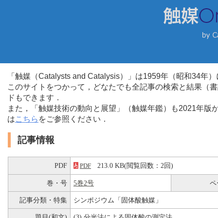
「触媒（Catalysts and Catalysis）」は1959年（昭
このサイトをつかって，どなたでも全記事の検索と結果（書
ドもできます．
また，「触媒技術の動向と展望」（触媒年鑑）も2021年
は
こちら
をご参照ください．
記事情報
PDF
213.0 KB(閲覧回数：2回)
PDF
巻・号
5巻2号
ペ
記事分類・特集
シンポジウム「固体酸触媒」
題目(和文)
(3) 分光法による固体酸の測定法