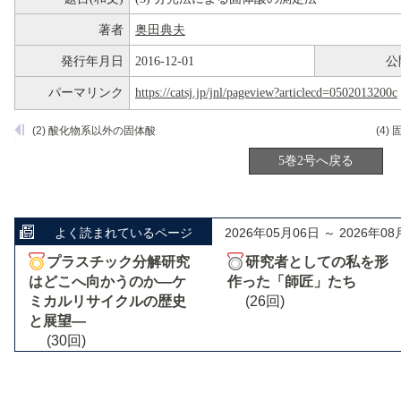
著者
奥田典夫
発行年月日
2016-12-01
公
パーマリンク
https://catsj.jp/jnl/pageview?articlecd=0502013200c
(2) 酸化物系以外の固体酸
5巻2号へ戻る
よく読まれているページ
2026年05月06日 ～ 2026年08
プラスチック分解研究
研究者としての私を形
はどこへ向かうのか―ケ
作った「師匠」たち
ミカルリサイクルの歴史
(26回)
と展望―
(30回)