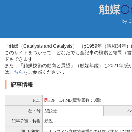
「触媒（Catalysts and Catalysis）」は1959年（昭
このサイトをつかって，どなたでも全記事の検索と結果（書
ドもできます．
また，「触媒技術の動向と展望」（触媒年鑑）も2021年
は
こちら
をご参照ください．
記事情報
PDF
1.4 MB(閲覧回数：0回)
PDF
巻・号
5巻2号
ペ
記事分類・特集
総説
題目(和文)
α-オレフィン立体特異重合の触媒化学および動