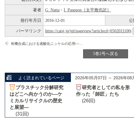
著者
G. Natta
・
I. Pasquon［太平雅也訳］
発行年月日
2016-12-01
公
パーマリンク
https://catsj.jp/jnl/pageview?articlecd=0502011100j
有機合成における過酸化ニッケルの応用―酸化剤ならびに触媒として
5巻2号へ戻る
よく読まれているページ
2026年05月07日 ～ 2026年08
プラスチック分解研究
研究者としての私を形
はどこへ向かうのか―ケ
作った「師匠」たち
ミカルリサイクルの歴史
(26回)
と展望―
(31回)