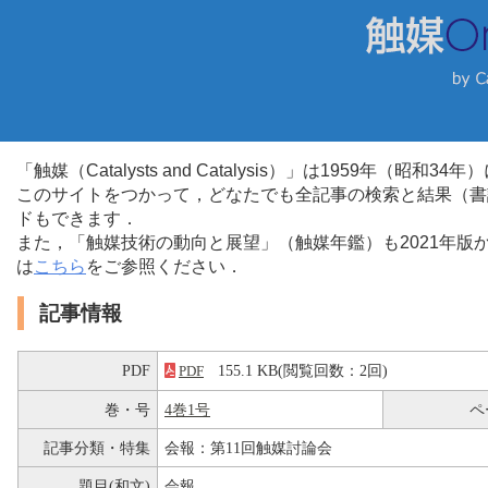
「触媒（Catalysts and Catalysis）」は1959年（昭
このサイトをつかって，どなたでも全記事の検索と結果（書
ドもできます．
また，「触媒技術の動向と展望」（触媒年鑑）も2021年
は
こちら
をご参照ください．
記事情報
PDF
155.1 KB(閲覧回数：2回)
PDF
巻・号
4巻1号
ペ
記事分類・特集
会報：第11回触媒討論会
題目(和文)
会報