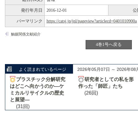
発行年月日
2016-12-01
公
パーマリンク
https://catsj.jp/jnl/pageview?articlecd=0401010900a
触媒関係文献紹介
4巻1号へ戻る
よく読まれているページ
2026年05月07日 ～ 2026年08
プラスチック分解研究
研究者としての私を形
はどこへ向かうのか―ケ
作った「師匠」たち
ミカルリサイクルの歴史
(26回)
と展望―
(31回)