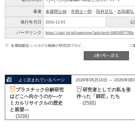
2
5
2
5
著者
多羅間公雄
・
寺西士一郎
・
田村亘弘
・
吉田郷弘
発行年月日
2016-12-01
公
パーマリンク
https://catsj.jp/jnl/pageview?articlecd=0401007700a
金属硫酸塩-シリカゲル触媒の研究(II)プロピレン水和活性と表面酸性の関係
二
4巻1号へ戻る
よく読まれているページ
2026年05月10日 ～ 2026年08
プラスチック分解研究
研究者としての私を形
はどこへ向かうのか―ケ
作った「師匠」たち
ミカルリサイクルの歴史
(25回)
と展望―
(32回)