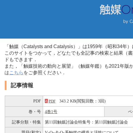
「触媒（Catalysts and Catalysis）」は1959年（昭
このサイトをつかって，どなたでも全記事の検索と結果（書
ドもできます．
また，「触媒技術の動向と展望」（触媒年鑑）も2021年
は
こちら
をご参照ください．
記事情報
PDF
343.2 KB(閲覧回数：3回)
PDF
巻・号
4巻1号
ペ
記事分類・特集
第11回触媒討論会特集号：第11回触媒討論会
題目(和文)
V
O
-P
O
系触媒の構造と活性について