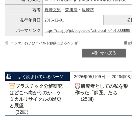
著者
野崎文男
・
森川清
・
尾崎萃
発行年月日
2016-12-01
公
パーマリンク
https://catsj.jp/jnl/pageview?articlecd=0401000800f
ニッケルおよびコバルト触媒によるベンゼン核の水素化における溶媒の影響
4巻1号へ戻る
よく読まれているページ
2026年05月09日 ～ 2026年08
プラスチック分解研究
研究者としての私を形
はどこへ向かうのか―ケ
作った「師匠」たち
ミカルリサイクルの歴史
(25回)
と展望―
(32回)