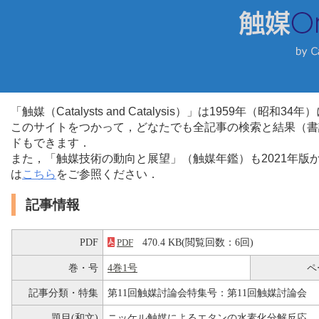
「触媒（Catalysts and Catalysis）」は1959年（昭
このサイトをつかって，どなたでも全記事の検索と結果（書
ドもできます．
また，「触媒技術の動向と展望」（触媒年鑑）も2021年
は
こちら
をご参照ください．
記事情報
PDF
470.4 KB(閲覧回数：6回)
PDF
巻・号
4巻1号
ペ
記事分類・特集
第11回触媒討論会特集号：第11回触媒討論会
題目(和文)
ニッケル触媒によるエタンの水素化分解反応