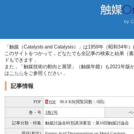
「触媒（Catalysts and Catalysis）」は1959年（昭
このサイトをつかって，どなたでも全記事の検索と結果（書
ドもできます．
また，「触媒技術の動向と展望」（触媒年鑑）も2021年
は
こちら
をご参照ください．
記事情報
PDF
90.8 KB(閲覧回数：0回)
PDF
巻・号
3巻2号
ペ
記事分類・特集
触媒討論会特別講演要旨：第10回触媒討論会
題目(和文)
Formic Acid Decomposition on Metal Catalysts