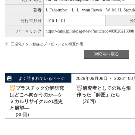
著者
J. Fahrenfort
・
L. L. vvan Reyeh
・
W. M. H. Sachtl
発行年月日
2016-12-01
公
パーマリンク
https://catsj.jp/jnl/pageview?articlecd=0302021300b
三塩化チタン触媒とプロピレンとの相互作用
3巻2号へ戻る
よく読まれているページ
2026年05月06日 ～ 2026年08
プラスチック分解研究
研究者としての私を形
はどこへ向かうのか―ケ
作った「師匠」たち
ミカルリサイクルの歴史
(26回)
と展望―
(30回)