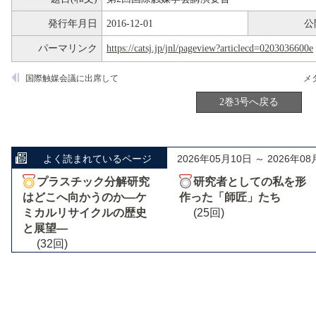
発行年月日
2016-12-01
公
パーマリンク
https://catsj.jp/jnl/pageview?articlecd=0203036600e
国際触媒会議に出席して
メ
2巻3号へ戻る
よく読まれているページ
2026年05月10日 ～ 2026年08
プラスチック分解研究
研究者としての私を形
はどこへ向かうのか―ケ
作った「師匠」たち
ミカルリサイクルの歴史
(25回)
と展望―
(32回)