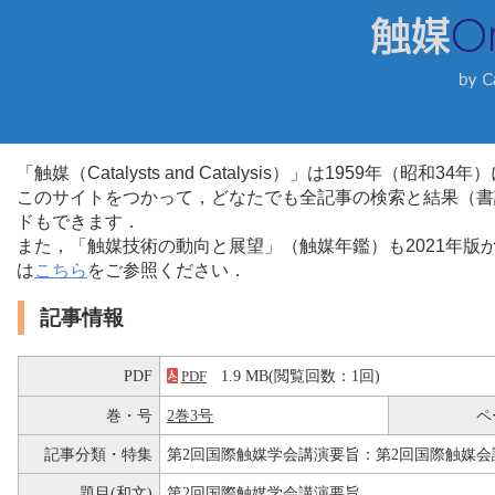
「触媒（Catalysts and Catalysis）」は1959年（昭
このサイトをつかって，どなたでも全記事の検索と結果（書
ドもできます．
また，「触媒技術の動向と展望」（触媒年鑑）も2021年
は
こちら
をご参照ください．
記事情報
PDF
1.9 MB(閲覧回数：1回)
PDF
巻・号
2巻3号
ペ
記事分類・特集
第2回国際触媒学会講演要旨：第2回国際触媒会
題目(和文)
第2回国際触媒学会講演要旨