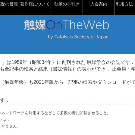
履歴の管理
著作権について
執筆の手引き
入会案内
利用方法・
talysis）」は1959年（昭和34年）に創刊された 触媒学会の会誌です．
も全記事の検索と結果（書誌情報）の表示ができ， 正会員・
（触媒年鑑）も2021年版から，記事の検索やダウンロードが
す．
やネットワークを利用するなどして多数の者に閲覧させること,
いは，
できません．