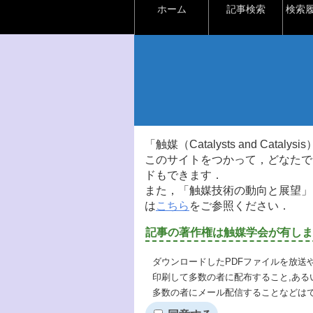
ホーム
記事検索
検索
「触媒（Catalysts and Ca
このサイトをつかって，どなたで
ドもできます．
また，「触媒技術の動向と展望」
は
こちら
をご参照ください．
記事の著作権は触媒学会が有しま
ダウンロードしたPDFファイルを放送
印刷して多数の者に配布すること,ある
多数の者にメール配信することなどは