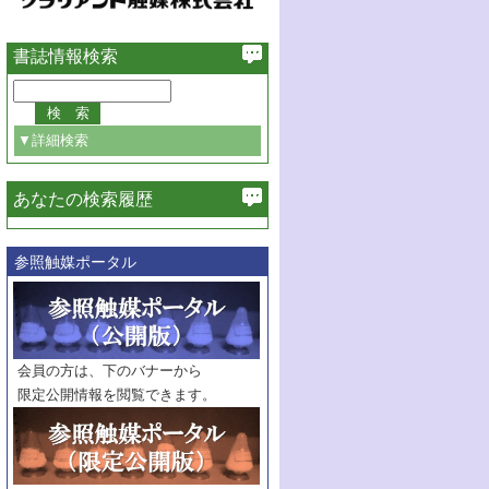
書誌情報検索
▼詳細検索
あなたの検索履歴
必ず含む
参照触媒ポータル
巻・号指定
巻
号
範囲指定
巻
号～
巻
会員の方は、下のバナーから
号
限定公開情報を閲覧できます。
触媒年鑑
年度
記事種別
マーク：
マークあり