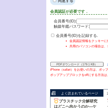
同意する
会員認証が必要です．
会員番号(ID):
触媒年鑑パスワード:
会員番号(ID)を記録する.
会員認証情報をクッキーに
共用のパソコンの場合は、
PDFダウンロード（179.1 KB）
iPhone（safari）をお使いの方は、
ポップアップブロックをoffにする方法は
よく読まれているページ
プラスチック分解研究
はどこへ向かうのか―ケ