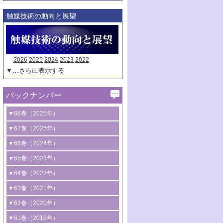
触媒技術の動向と展望
2026
2025
2024
2023
2022
▼…さらに表示する
バックナンバー
▼68巻（2026年）
1号 過酸化水素合成に関する研究動向
▼67巻（2025年）
2号 コンピューター技術により加速する
1号 CO
水素化によるグリーン燃料/グリ
▼66巻（2024年）
2
触媒開発
ーンケミカル製造
1号 低次元ナノ構造を有する触媒材料
▼65巻（2023年）
3号 有機分子変換やCO
資源化のための
2
2号 水素製造のための水分解技術に関す
2号 規制反応場を活用した固体触媒研究
1号 炭素が関わる触媒機能
▼64巻（2022年）
光触媒に関する最近の研究
る最近の研究
の新展開
2号 プラスチックケミカルリサイクルの
1号 合成ガス製造とCOを用いるケミカル
▼63巻（2021年）
B号 第137回触媒討論会（2026年）
3号 オレフィン系樹脂の精密合成に関す
3号 未踏分子変換を目指した酸化触媒プ
ための触媒技術
ズ合成の最新動向
1号 金触媒の新展開
▼62巻（2020年）
る最新技術
ロセスの最前線
3号 非酸化物系金属化合物を基盤とした
2号 化学品合成のための合金触媒開発
2号 ペロブスカイト
1号 触媒設計を拓く欠陥構造のキャラク
▼61巻（2019年）
4号 アルコール類の効率的変換を実現す
4号 シンクロトロン放射光および中性子
触媒材料の開発