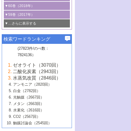
3号 CO
の排出削減および有効活用のた
タリゼーション
2
3号 特殊反応場を利用した触媒的分子変
る非貴金属触媒の研究動向
線を利用した触媒解析技術の最先端
1号 物質移動制御に着目した触媒プロセ
▼60巻（2018年）
4号 格子酸素・格子酸素欠陥を利用した
めの触媒技術
換反応
2号 機能化学品製造に資するクリーンな
ス開発
5号 ゼオライトの合成と応用における研
5号 単原子触媒
触媒反応
1号 固体酸触媒の最新の研究動向
▼59巻（2017年）
触媒的酸化反応
4号 若手による情報発信企画～とびたて
4号 多孔質材料を用いた触媒の新展開
究動向
2号 CO
フリー水素サプライチェーンに
2
6号 参照触媒委員会からのお知らせ
5号 生体触媒によるエネルギー変換反応
2号 二酸化炭素からの有用化学品合成
1号 いたるところに，触媒
▼…さらに表示する
若き触媒の研究者たち～（1）
3号 水処理のための触媒化学
5号 情報学的手法を用いた触媒開発
6号 ヘテロ接合界面
関わる触媒開発動向
B号 第133回触媒討論会（2023年）
6号 窒素とリンの循環のための触媒・機
3号 ナノ粒子・クラスター触媒の最前線
2号 機能性材料の局所構造解析のための
5号 若手による情報発信企画～とびたて
▼58巻（2016年）
4号 光触媒を用いた水分解の最新の研究
6号 カーボンニュートラルに向けた電解
B号 第135回触媒討論会（2025年）
3号 精密高分子合成に関する最近の研究
能性材料
最先端技術
検索ワードランキング
4号 60周年記念企画
若き触媒の研究者たち～（2）
動向
技術
1号 ユニークな構造の高分子を生み出す触
▼57巻（2015年）
動向
B号 第131回触媒討論会（2023年）
3号 無機分離膜材料の開発と触媒反応プ
5号 進化するゼオライト合成技術
6号 石油のノーブル・ユースを志向した
媒技術
(27823件/のべ数：
5号 次世代の触媒プロセスを支えるマイ
B号 第127回触媒討論会（2021年・オン
1号 水素キャリアにかかわる触媒技術の新
4号 バイオマス化成品製造のための触媒
▼56巻（2014年）
ロセスへの適用
触媒技術
7824136）
クロ波
6号 非貴金属系触媒における電気化学的
ライン開催(Zoom)のみ）
2号 リグニンからの化成品製造に向けた触
展開
技術
1号 特殊環境場を利用した材料合成
▼55巻（2013年）
4号 触媒研究における計算科学の利用
酸素還元反応
B号 第129回触媒討論会（2022年・京都
媒技術
6号 メタン転換技術の最新動向
ゼオライト（3070回）
2号 石油精製用触媒の最近の進展
5号 固体触媒による含窒素有機化合物変
2号 光触媒反応機構に関する最新の研究動
1号 高耐久性燃料電池システム用触媒にお
大学：オンライン・対面開催）
▼54巻（2012年）
5号 水素のふるまいを解き明かす最先端
B号 第121回触媒討論会（2018年・東京
3号 触媒研究の最先端～とびたて若き研究
二酸化炭素（2943回）
B号 第125回触媒討論会（2020年・工学
換の最前線
3号 固体酸化物形燃料電池（SOFC）におけ
向
ける新展開
研究
大学）
1号 規則性多孔体の利用技術における最近
▼53巻（2011年）
者たち～（1）
水蒸気改質（2846回）
院大学）
るアノード触媒上での燃料直接改質技術
6号 貴金属使用量低減に向けた自動車排
3号 固体高分子形燃料電池カソード触媒の
2号 リビングラジカル重合の最近の動向
6号 低級アルカンの有効利用のための触
の進歩
アンモニア（2820回）
4号 触媒研究の最先端～とびたて若き研究
1号 金属学から見る合金触媒の新展開
▼52巻（2010年）
ガス浄化触媒の開発
4号 コアシェル構造の制御による触媒機能
開発動向
媒技術
白金（2782回）
3号 天然ガスの化学工業的展開に関する触
2号 第109回触媒討論会
者たち～（2）
2号 第107回触媒討論会
の向上
1号 触媒の劣化対策と長寿命触媒開発
B号 第123回触媒討論会（2019年・大阪
▼51巻（2009年）
4号 人工光合成に向けた近年のアプローチ
光触媒（2667回）
媒技術
B号 第119回触媒討論会（2017年・首都
3号 貴金属低減技術の最新動向
5号 触媒研究の最先端～とびたて若き研究
市立大学）
3号 触媒のその場観察法の進歩（１）
5号 工業触媒およびその周辺技術の最近の
2号 第105回触媒討論会
1号 炭素材料－熱い注目を集める材料－
▼50巻（2008年）
メタン（2663回）
大学東京）
5号 未利用熱エネルギーの有効活用に貢献
4号 貴金属触媒の精密構造制御とその活用
者たち～（3）
4号 貴金属代替技術の最新動向
進歩
水素化（2616回）
4号 触媒のその場観察法の進歩（２）
3号 ナノ構造が拓く新機能
する触媒技術
2号 第103回触媒討論会
1号 触媒化学と学会のこの10年，半世紀，
▼49巻（2007年）
5号 バイオマス化成品製造のための固体触
6号 イオニクス材料と燃料電池・電解合成
5号 光触媒による物質変換反応の新展開
CO2（2567回）
6号 ナノシート
5号 不活性結合の触媒的活性化による有機
そして未来
4号 活性サイトおよびその環境の精密な設
6号 ポリオキソメタレート
3号 環境浄化用光触媒の現状と課題
媒の開発
1号 含フッ素化合物の合成と触媒
▼48巻（2006年）
の最新の研究動向
触媒討論会（2545回）
6号 グラフェン
合成
B号 第115回触媒討論会（2015年・成蹊大
計による触媒の高機能化
2号 第101回触媒討論会
B号 第113回触媒討論会（2014年・ロワジ
4号 水素社会の実現に向けた水素製造・貯
6号 ナノ空間─吸着状態解析から新機能開拓
2号 第99回触媒討論会
B号 第117回触媒討論会（2016年・大阪府
1号 固体酸触媒の最近の進歩
▼47巻（2005年）