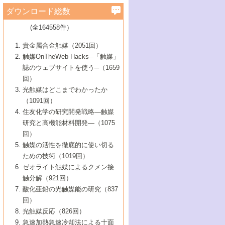
学）
7号 水素を利用する化成品合成の新潮流
6号 新しい固体酸触媒技術
5号 触媒を有効に使うための技術
ールホテル豊橋）
蔵技術の進歩
まで─
3号 メソポーラス物質の新展開
立大学）
3号 実用的ファインケミカル合成プロセス
ダウンロード総数
2号 第97回触媒討論会
1号 最近の触媒担体とその効果
▼46巻（2004年）
7号 ゼオライト合成における最近の進歩
6号 第106回触媒討論会
5号 CO
が関わる触媒・材料
B号 第111回触媒討論会（2013年・関西大
4号 錯体を利用したユニークな表面構造の
を実現する触媒
2
3号 リビング重合触媒の最近の展開
2号 第95回触媒討論会
(全164558件）
1号 部分酸化反応触媒の最前線
▼45巻（2003年）
学）
構築と機能
7号 有機分子触媒による精密有機合成
4号 バイオマス活用のための技術開発
6号 第104回触媒討論会
4号 今後の液体燃料を支える触媒技術
3号 化成品を合成するゼオライト触媒
2号 第93回触媒討論会
1号 なぜこの触媒が良いのか？
▼44巻（2002年）
貴金属合金触媒（2051回）
5号 若手会員による触媒研究の未来展望1：
8号 高機能化ポリオレフィンに向けた重合
5号 こんな物質，あんな物質―新たな触媒
7号 持続可能社会実現のための触媒および
5号 水素製造・貯蔵のための触媒技術の新
4号 水分解用光触媒材料
3号 特殊エネルギー場の触媒反応
触媒OnTheWeb Hacks─「触媒」
企業編
2号 第91回触媒討論会
触媒の最近の進展
1号 高次制御された触媒の化学
▼43巻（2001年）
の可能性―
触媒関連技術
しい展開
誌のウェブサイトを使う─（1659
5号 時間分解分光の進歩と応用
4号 生体内における金属の触媒作用
6号 第102回触媒討論会
3号 最近の自動車排ガス処理技術
2号 第89回触媒討論会
1号 グリーンケミストリーと触媒
▼42巻（2000年）
6号 第100回触媒討論会
8号 未来を拓く金属錯体
回）
6号 第98回触媒討論会
6号 第96回触媒討論会
5号 ファインケミカルズの展開に寄与する
7号 触媒・化学反応における計算化学の進
4号 触媒研究の現状と将来─第90回触媒討論
3号 触媒を利用した電気化学の新展開
2号 第87回触媒討論会特集号
1号 触媒反応工学の明日を拓く
▼41巻（1999年）
7号 『結晶の化学』を活かした触媒研究
光触媒はどこまでわかったか
7号 基礎化学品製造の触媒技術
触媒
歩
会Aから
7号 未来型金属錯体触媒開発への展望
4号 ナノ材料の調製と機能化
（1091回）
3号 生体触媒とバイオプロセス
2号 第85回触媒討論会
8号 イオン液体の応用
1号 孔、穴、あな?-特異な空間とその利用-
▼40巻（1998年）
8号 多機能型リアクター
6号 第94回触媒討論会
8号 若手研究者による触媒研究の未来展望
5号 基礎化学品製造の触媒技術
8号 超臨界流体を用いた化学プロセスの新
住友化学の研究開発戦略―触媒
5号 こんな触媒が欲しい
4号 水素製造・利用の触媒化学
3号 反応ダイナミクス
2号 第83回触媒討論会
1号 創立40周年記念・触媒化学この10年の
▼39巻（1997年）
2：大学・研究所編
展開
研究と高機能材料開発―（1075
7号 サブナノレベルでみた新しい表面現象
6号 第92回触媒討論会
6号 第90回触媒討論会
5号 触媒研究における新しい切り口：コン
進展と21世紀への提言/創立40周年記念・触
4号 超臨界流体の触媒反応への応用
3号 均一系触媒反応最前線
1号 均一系と不均一系触媒反応-その特徴と
回）
▼38巻（1996年）
8号 オレフィン重合触媒の新たな展
7号 基礎化学品製造の触媒技術
ビナトリアルケミストリー
媒学会この10年の歩みとこれから/創立40周
7号 触媒研究と学術雑誌/情報
5号 触媒のおもしろさをどのように伝える
接点
触媒の活性を徹底的に使い切る
4号 実用炭素材料の新展開
1号 触媒の構造と触媒作用/C1化学を中心と
▼37巻（1995年）
年記念・記録は語る
8号 資源の循環と触媒技術
6号 第88回触媒討論会特集号
か
ための技術（1019回）
8号 若い世代からみた触媒化学の現状と未
2号 第79回触媒討論会
5号 研究の方法論を考える
する21世紀への触媒
1号 ファインケミカルズと固体触媒
▼36巻（1994年）
2号 第81回触媒討論会
ゼオライト触媒によるクメン接
来
7号 企業における触媒研究のブレークスル
6号 第86回触媒討論会
3号 最新NO除去触媒の実用化研究
6号 第84回触媒討論会
2号 第77回触媒討論会
2号 第75回触媒討論会
触分解（921回）
1号 電気化学と触媒
▼35巻（1993年）
ー
3号 計算機触媒化学へのさそい
7号 水素化精製触媒の新しい展開
4号 新しい反応場を目指した触媒調製
7号 機能性金属材料と触媒
3号 オリンピックメダル:金・銀・銅はどん
酸化亜鉛の光触媒能の研究（837
3号 希土類を利用した触媒
2号 第73回触媒討論会
8号 この材料を触媒として使ってみません
4号 触媒劣化の制御と予測
1号 工業触媒開発マニュアル―探索から工
▼34巻（1992年）
8号 新しい反応性と機能性を目指した金属
な触媒作用を示すか
回）
5号 反応・分離技術の新しい展開
8号 触媒研究へのNMRの応用と展望
か？
業化まで
4号 触媒とリサイクル
3号 C4化学の展開
5号 最新の実用プロセスと触媒
クラスタ-化学
1号 インパクトを与えたこの研究
▼33巻（1991年）
光触媒反応（826回）
4号 触媒作用における機能の複合化
6号 第80回触媒討論会
2号 第71回触媒討論会
5号 エネルギー変換触媒
4号 《通常号》
6号 第82回触媒討論会
急速加熱急速冷却法による十面
2号 第69回触媒討論会
1号 触媒プロセス開発マニュアル―探索か
▼32巻（1990年）