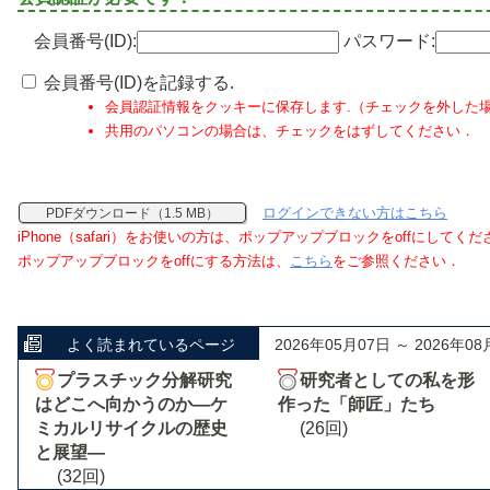
会員番号(ID):
パスワード:
会員番号(ID)を記録する.
会員認証情報をクッキーに保存します.（チェックを外した
共用のパソコンの場合は、チェックをはずしてください．
ログインできない方はこちら
PDFダウンロード（1.5 MB）
iPhone（safari）をお使いの方は、ポップアップブロックをoffにしてく
ポップアップブロックをoffにする方法は、
こちら
をご参照ください．
よく読まれているページ
2026年05月07日 ～ 2026年08
プラスチック分解研究
研究者としての私を形
はどこへ向かうのか―ケ
作った「師匠」たち
ミカルリサイクルの歴史
(26回)
と展望―
(32回)