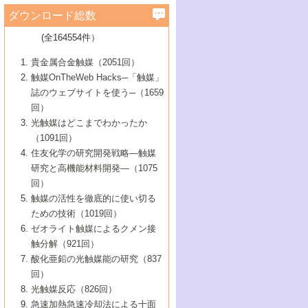
学）
7号 水素を利用する化成品合成の新潮流
6号 新しい固体酸触媒技術
5号 触媒を有効に使うための技術
ールホテル豊橋）
蔵技術の進歩
まで─
3号 メソポーラス物質の新展開
立大学）
3号 実用的ファインケミカル合成プロセス
ダウンロード総数
2号 第97回触媒討論会
1号 最近の触媒担体とその効果
▼46巻（2004年）
7号 ゼオライト合成における最近の進歩
6号 第106回触媒討論会
5号 CO
が関わる触媒・材料
B号 第111回触媒討論会（2013年・関西大
4号 錯体を利用したユニークな表面構造の
を実現する触媒
2
3号 リビング重合触媒の最近の展開
2号 第95回触媒討論会
(全164554件）
1号 部分酸化反応触媒の最前線
▼45巻（2003年）
学）
構築と機能
7号 有機分子触媒による精密有機合成
4号 バイオマス活用のための技術開発
6号 第104回触媒討論会
4号 今後の液体燃料を支える触媒技術
3号 化成品を合成するゼオライト触媒
2号 第93回触媒討論会
1号 なぜこの触媒が良いのか？
▼44巻（2002年）
貴金属合金触媒（2051回）
5号 若手会員による触媒研究の未来展望1：
8号 高機能化ポリオレフィンに向けた重合
5号 こんな物質，あんな物質―新たな触媒
7号 持続可能社会実現のための触媒および
5号 水素製造・貯蔵のための触媒技術の新
4号 水分解用光触媒材料
3号 特殊エネルギー場の触媒反応
触媒OnTheWeb Hacks─「触媒」
企業編
2号 第91回触媒討論会
触媒の最近の進展
1号 高次制御された触媒の化学
▼43巻（2001年）
の可能性―
触媒関連技術
しい展開
誌のウェブサイトを使う─（1659
5号 時間分解分光の進歩と応用
4号 生体内における金属の触媒作用
6号 第102回触媒討論会
3号 最近の自動車排ガス処理技術
2号 第89回触媒討論会
1号 グリーンケミストリーと触媒
▼42巻（2000年）
6号 第100回触媒討論会
8号 未来を拓く金属錯体
回）
6号 第98回触媒討論会
6号 第96回触媒討論会
5号 ファインケミカルズの展開に寄与する
7号 触媒・化学反応における計算化学の進
4号 触媒研究の現状と将来─第90回触媒討論
3号 触媒を利用した電気化学の新展開
2号 第87回触媒討論会特集号
1号 触媒反応工学の明日を拓く
▼41巻（1999年）
7号 『結晶の化学』を活かした触媒研究
光触媒はどこまでわかったか
7号 基礎化学品製造の触媒技術
触媒
歩
会Aから
7号 未来型金属錯体触媒開発への展望
4号 ナノ材料の調製と機能化
（1091回）
3号 生体触媒とバイオプロセス
2号 第85回触媒討論会
8号 イオン液体の応用
1号 孔、穴、あな?-特異な空間とその利用-
▼40巻（1998年）
8号 多機能型リアクター
6号 第94回触媒討論会
8号 若手研究者による触媒研究の未来展望
5号 基礎化学品製造の触媒技術
8号 超臨界流体を用いた化学プロセスの新
住友化学の研究開発戦略―触媒
5号 こんな触媒が欲しい
4号 水素製造・利用の触媒化学
3号 反応ダイナミクス
2号 第83回触媒討論会
1号 創立40周年記念・触媒化学この10年の
▼39巻（1997年）
2：大学・研究所編
展開
研究と高機能材料開発―（1075
7号 サブナノレベルでみた新しい表面現象
6号 第92回触媒討論会
6号 第90回触媒討論会
5号 触媒研究における新しい切り口：コン
進展と21世紀への提言/創立40周年記念・触
4号 超臨界流体の触媒反応への応用
3号 均一系触媒反応最前線
1号 均一系と不均一系触媒反応-その特徴と
回）
▼38巻（1996年）
8号 オレフィン重合触媒の新たな展
7号 基礎化学品製造の触媒技術
ビナトリアルケミストリー
媒学会この10年の歩みとこれから/創立40周
7号 触媒研究と学術雑誌/情報
5号 触媒のおもしろさをどのように伝える
接点
触媒の活性を徹底的に使い切る
4号 実用炭素材料の新展開
1号 触媒の構造と触媒作用/C1化学を中心と
▼37巻（1995年）
年記念・記録は語る
8号 資源の循環と触媒技術
6号 第88回触媒討論会特集号
か
ための技術（1019回）
8号 若い世代からみた触媒化学の現状と未
2号 第79回触媒討論会
5号 研究の方法論を考える
する21世紀への触媒
1号 ファインケミカルズと固体触媒
▼36巻（1994年）
2号 第81回触媒討論会
ゼオライト触媒によるクメン接
来
7号 企業における触媒研究のブレークスル
6号 第86回触媒討論会
3号 最新NO除去触媒の実用化研究
6号 第84回触媒討論会
2号 第77回触媒討論会
2号 第75回触媒討論会
触分解（921回）
1号 電気化学と触媒
▼35巻（1993年）
ー
3号 計算機触媒化学へのさそい
7号 水素化精製触媒の新しい展開
4号 新しい反応場を目指した触媒調製
7号 機能性金属材料と触媒
3号 オリンピックメダル:金・銀・銅はどん
酸化亜鉛の光触媒能の研究（837
3号 希土類を利用した触媒
2号 第73回触媒討論会
8号 この材料を触媒として使ってみません
4号 触媒劣化の制御と予測
1号 工業触媒開発マニュアル―探索から工
▼34巻（1992年）
8号 新しい反応性と機能性を目指した金属
な触媒作用を示すか
回）
5号 反応・分離技術の新しい展開
8号 触媒研究へのNMRの応用と展望
か？
業化まで
4号 触媒とリサイクル
3号 C4化学の展開
5号 最新の実用プロセスと触媒
クラスタ-化学
1号 インパクトを与えたこの研究
▼33巻（1991年）
光触媒反応（826回）
4号 触媒作用における機能の複合化
6号 第80回触媒討論会
2号 第71回触媒討論会
5号 エネルギー変換触媒
4号 《通常号》
6号 第82回触媒討論会
急速加熱急速冷却法による十面
2号 第69回触媒討論会
1号 触媒プロセス開発マニュアル―探索か
▼32巻（1990年）