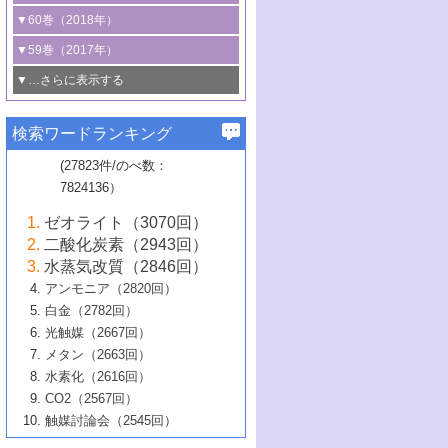
3号 CO
の排出削減および有効活用のた
タリゼーション
2
3号 特殊反応場を利用した触媒的分子変
る非貴金属触媒の研究動向
線を利用した触媒解析技術の最先端
1号 物質移動制御に着目した触媒プロセ
▼60巻（2018年）
4号 格子酸素・格子酸素欠陥を利用した
めの触媒技術
換反応
2号 機能化学品製造に資するクリーンな
ス開発
5号 ゼオライトの合成と応用における研
5号 単原子触媒
触媒反応
1号 固体酸触媒の最新の研究動向
▼59巻（2017年）
触媒的酸化反応
4号 若手による情報発信企画～とびたて
4号 多孔質材料を用いた触媒の新展開
究動向
2号 CO
フリー水素サプライチェーンに
2
6号 参照触媒委員会からのお知らせ
5号 生体触媒によるエネルギー変換反応
2号 二酸化炭素からの有用化学品合成
1号 いたるところに，触媒
▼…さらに表示する
若き触媒の研究者たち～（1）
3号 水処理のための触媒化学
5号 情報学的手法を用いた触媒開発
6号 ヘテロ接合界面
関わる触媒開発動向
B号 第133回触媒討論会（2023年）
6号 窒素とリンの循環のための触媒・機
3号 ナノ粒子・クラスター触媒の最前線
2号 機能性材料の局所構造解析のための
5号 若手による情報発信企画～とびたて
▼58巻（2016年）
4号 光触媒を用いた水分解の最新の研究
6号 カーボンニュートラルに向けた電解
B号 第135回触媒討論会（2025年）
3号 精密高分子合成に関する最近の研究
能性材料
最先端技術
検索ワードランキング
4号 60周年記念企画
若き触媒の研究者たち～（2）
動向
技術
1号 ユニークな構造の高分子を生み出す触
▼57巻（2015年）
動向
B号 第131回触媒討論会（2023年）
3号 無機分離膜材料の開発と触媒反応プ
5号 進化するゼオライト合成技術
6号 石油のノーブル・ユースを志向した
媒技術
(27823件/のべ数：
5号 次世代の触媒プロセスを支えるマイ
B号 第127回触媒討論会（2021年・オン
1号 水素キャリアにかかわる触媒技術の新
4号 バイオマス化成品製造のための触媒
▼56巻（2014年）
ロセスへの適用
触媒技術
7824136）
クロ波
6号 非貴金属系触媒における電気化学的
ライン開催(Zoom)のみ）
2号 リグニンからの化成品製造に向けた触
展開
技術
1号 特殊環境場を利用した材料合成
▼55巻（2013年）
4号 触媒研究における計算科学の利用
酸素還元反応
B号 第129回触媒討論会（2022年・京都
媒技術
6号 メタン転換技術の最新動向
ゼオライト（3070回）
2号 石油精製用触媒の最近の進展
5号 固体触媒による含窒素有機化合物変
2号 光触媒反応機構に関する最新の研究動
1号 高耐久性燃料電池システム用触媒にお
大学：オンライン・対面開催）
▼54巻（2012年）
5号 水素のふるまいを解き明かす最先端
B号 第121回触媒討論会（2018年・東京
3号 触媒研究の最先端～とびたて若き研究
二酸化炭素（2943回）
B号 第125回触媒討論会（2020年・工学
換の最前線
3号 固体酸化物形燃料電池（SOFC）におけ
向
ける新展開
研究
大学）
1号 規則性多孔体の利用技術における最近
▼53巻（2011年）
者たち～（1）
水蒸気改質（2846回）
院大学）
るアノード触媒上での燃料直接改質技術
6号 貴金属使用量低減に向けた自動車排
3号 固体高分子形燃料電池カソード触媒の
2号 リビングラジカル重合の最近の動向
6号 低級アルカンの有効利用のための触
の進歩
アンモニア（2820回）
4号 触媒研究の最先端～とびたて若き研究
1号 金属学から見る合金触媒の新展開
▼52巻（2010年）
ガス浄化触媒の開発
4号 コアシェル構造の制御による触媒機能
開発動向
媒技術
白金（2782回）
3号 天然ガスの化学工業的展開に関する触
2号 第109回触媒討論会
者たち～（2）
2号 第107回触媒討論会
の向上
1号 触媒の劣化対策と長寿命触媒開発
B号 第123回触媒討論会（2019年・大阪
▼51巻（2009年）
4号 人工光合成に向けた近年のアプローチ
光触媒（2667回）
媒技術
B号 第119回触媒討論会（2017年・首都
3号 貴金属低減技術の最新動向
5号 触媒研究の最先端～とびたて若き研究
市立大学）
3号 触媒のその場観察法の進歩（１）
5号 工業触媒およびその周辺技術の最近の
2号 第105回触媒討論会
1号 炭素材料－熱い注目を集める材料－
▼50巻（2008年）
メタン（2663回）
大学東京）
5号 未利用熱エネルギーの有効活用に貢献
4号 貴金属触媒の精密構造制御とその活用
者たち～（3）
4号 貴金属代替技術の最新動向
進歩
水素化（2616回）
4号 触媒のその場観察法の進歩（２）
3号 ナノ構造が拓く新機能
する触媒技術
2号 第103回触媒討論会
1号 触媒化学と学会のこの10年，半世紀，
▼49巻（2007年）
5号 バイオマス化成品製造のための固体触
6号 イオニクス材料と燃料電池・電解合成
5号 光触媒による物質変換反応の新展開
CO2（2567回）
6号 ナノシート
5号 不活性結合の触媒的活性化による有機
そして未来
4号 活性サイトおよびその環境の精密な設
6号 ポリオキソメタレート
3号 環境浄化用光触媒の現状と課題
媒の開発
1号 含フッ素化合物の合成と触媒
▼48巻（2006年）
の最新の研究動向
触媒討論会（2545回）
6号 グラフェン
合成
B号 第115回触媒討論会（2015年・成蹊大
計による触媒の高機能化
2号 第101回触媒討論会
B号 第113回触媒討論会（2014年・ロワジ
4号 水素社会の実現に向けた水素製造・貯
6号 ナノ空間─吸着状態解析から新機能開拓
2号 第99回触媒討論会
B号 第117回触媒討論会（2016年・大阪府
1号 固体酸触媒の最近の進歩
▼47巻（2005年）