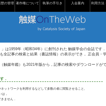
履歴の管理
著作権について
執筆の手引き
入会案内
利用方法・
talysis）」は1959年（昭和34年）に創刊された 触媒学会の会誌です．
も全記事の検索と結果（書誌情報）の表示ができ， 正会員・
（触媒年鑑）も2021年版から，記事の検索やダウンロードが
す．
やネットワークを利用するなどして多数の者に閲覧させること,
いは，
できません．