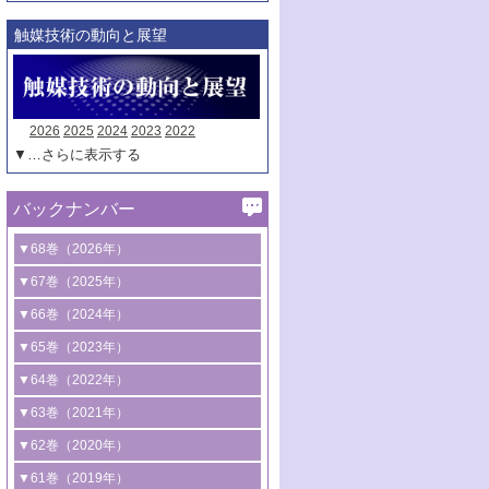
触媒技術の動向と展望
2026
2025
2024
2023
2022
▼…さらに表示する
バックナンバー
▼68巻（2026年）
1号 過酸化水素合成に関する研究動向
▼67巻（2025年）
2号 コンピューター技術により加速する
1号 CO
水素化によるグリーン燃料/グリ
▼66巻（2024年）
2
触媒開発
ーンケミカル製造
1号 低次元ナノ構造を有する触媒材料
▼65巻（2023年）
3号 有機分子変換やCO
資源化のための
2
2号 水素製造のための水分解技術に関す
2号 規制反応場を活用した固体触媒研究
1号 炭素が関わる触媒機能
▼64巻（2022年）
光触媒に関する最近の研究
る最近の研究
の新展開
2号 プラスチックケミカルリサイクルの
1号 合成ガス製造とCOを用いるケミカル
▼63巻（2021年）
B号 第137回触媒討論会（2026年）
3号 オレフィン系樹脂の精密合成に関す
3号 未踏分子変換を目指した酸化触媒プ
ための触媒技術
ズ合成の最新動向
1号 金触媒の新展開
▼62巻（2020年）
る最新技術
ロセスの最前線
3号 非酸化物系金属化合物を基盤とした
2号 化学品合成のための合金触媒開発
2号 ペロブスカイト
1号 触媒設計を拓く欠陥構造のキャラク
▼61巻（2019年）
4号 アルコール類の効率的変換を実現す
4号 シンクロトロン放射光および中性子
触媒材料の開発