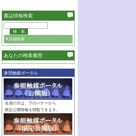
書誌情報検索
▼詳細検索
あなたの検索履歴
必ず含む
参照触媒ポータル
巻・号指定
巻
号
範囲指定
巻
号～
巻
会員の方は、下のバナーから
号
限定公開情報を閲覧できます。
触媒年鑑
年度
記事種別
マーク：
マークあり