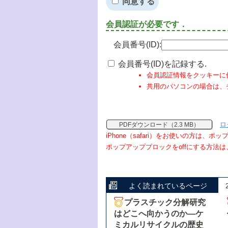
同意する
会員認証が必要です．
会員番号(ID):
会員番号(ID)を記録する.
会員認証情報をクッキーに
共用のパソコンの場合は、
ロ
PDFダウンロード（2.3 MB）
iPhone（safari）をお使いの方は、
ポップアップブロックをoffにする方法は
よく読まれているページ
プラスチック分解研究
はどこへ向かうのか―ケ
ミカルリサイクルの歴史