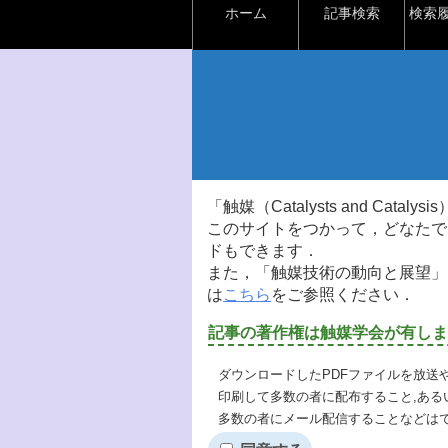
ホーム
記事検索
検索
「触媒（Catalysts and Ca
このサイトをつかって，どなたで
ドもできます．
また，「触媒技術の動向と展望」
は
こちら
をご参照ください．
記事の著作権は触媒学会が有しま
ダウンロードしたPDFファイルを放送
印刷して多数の者に配布すること,ある
多数の者にメール配信することなどは