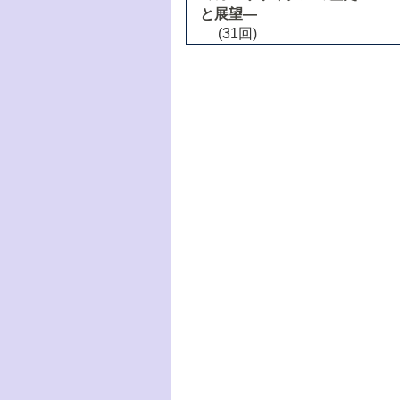
と展望―
(31回)