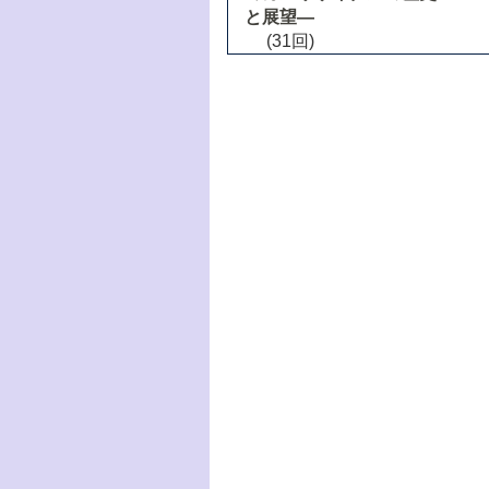
と展望―
(31回)