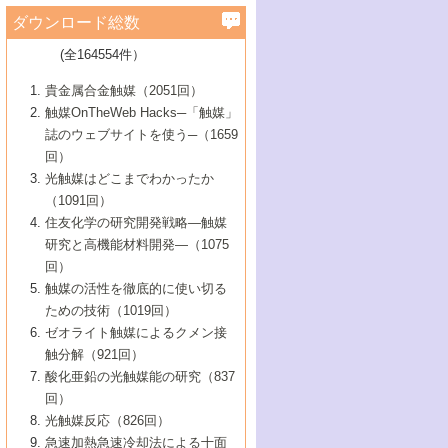
学）
7号 水素を利用する化成品合成の新潮流
6号 新しい固体酸触媒技術
5号 触媒を有効に使うための技術
ールホテル豊橋）
蔵技術の進歩
まで─
3号 メソポーラス物質の新展開
立大学）
3号 実用的ファインケミカル合成プロセス
ダウンロード総数
2号 第97回触媒討論会
1号 最近の触媒担体とその効果
▼46巻（2004年）
7号 ゼオライト合成における最近の進歩
6号 第106回触媒討論会
5号 CO
が関わる触媒・材料
B号 第111回触媒討論会（2013年・関西大
4号 錯体を利用したユニークな表面構造の
を実現する触媒
2
3号 リビング重合触媒の最近の展開
2号 第95回触媒討論会
(全164554件）
1号 部分酸化反応触媒の最前線
▼45巻（2003年）
学）
構築と機能
7号 有機分子触媒による精密有機合成
4号 バイオマス活用のための技術開発
6号 第104回触媒討論会
4号 今後の液体燃料を支える触媒技術
3号 化成品を合成するゼオライト触媒
2号 第93回触媒討論会
1号 なぜこの触媒が良いのか？
▼44巻（2002年）
貴金属合金触媒（2051回）
5号 若手会員による触媒研究の未来展望1：
8号 高機能化ポリオレフィンに向けた重合
5号 こんな物質，あんな物質―新たな触媒
7号 持続可能社会実現のための触媒および
5号 水素製造・貯蔵のための触媒技術の新
4号 水分解用光触媒材料
3号 特殊エネルギー場の触媒反応
触媒OnTheWeb Hacks─「触媒」
企業編
2号 第91回触媒討論会
触媒の最近の進展
1号 高次制御された触媒の化学
▼43巻（2001年）
の可能性―
触媒関連技術
しい展開
誌のウェブサイトを使う─（1659
5号 時間分解分光の進歩と応用
4号 生体内における金属の触媒作用
6号 第102回触媒討論会
3号 最近の自動車排ガス処理技術
2号 第89回触媒討論会
1号 グリーンケミストリーと触媒
▼42巻（2000年）
6号 第100回触媒討論会
8号 未来を拓く金属錯体
回）
6号 第98回触媒討論会
6号 第96回触媒討論会
5号 ファインケミカルズの展開に寄与する
7号 触媒・化学反応における計算化学の進
4号 触媒研究の現状と将来─第90回触媒討論
3号 触媒を利用した電気化学の新展開
2号 第87回触媒討論会特集号
1号 触媒反応工学の明日を拓く
▼41巻（1999年）
7号 『結晶の化学』を活かした触媒研究
光触媒はどこまでわかったか
7号 基礎化学品製造の触媒技術
触媒
歩
会Aから
7号 未来型金属錯体触媒開発への展望
4号 ナノ材料の調製と機能化
（1091回）
3号 生体触媒とバイオプロセス
2号 第85回触媒討論会
8号 イオン液体の応用
1号 孔、穴、あな?-特異な空間とその利用-
▼40巻（1998年）
8号 多機能型リアクター
6号 第94回触媒討論会
8号 若手研究者による触媒研究の未来展望
5号 基礎化学品製造の触媒技術
8号 超臨界流体を用いた化学プロセスの新
住友化学の研究開発戦略―触媒
5号 こんな触媒が欲しい
4号 水素製造・利用の触媒化学
3号 反応ダイナミクス
2号 第83回触媒討論会
1号 創立40周年記念・触媒化学この10年の
▼39巻（1997年）
2：大学・研究所編
展開
研究と高機能材料開発―（1075
7号 サブナノレベルでみた新しい表面現象
6号 第92回触媒討論会
6号 第90回触媒討論会
5号 触媒研究における新しい切り口：コン
進展と21世紀への提言/創立40周年記念・触
4号 超臨界流体の触媒反応への応用
3号 均一系触媒反応最前線
1号 均一系と不均一系触媒反応-その特徴と
回）
▼38巻（1996年）
8号 オレフィン重合触媒の新たな展
7号 基礎化学品製造の触媒技術
ビナトリアルケミストリー
媒学会この10年の歩みとこれから/創立40周
7号 触媒研究と学術雑誌/情報
5号 触媒のおもしろさをどのように伝える
接点
触媒の活性を徹底的に使い切る
4号 実用炭素材料の新展開
1号 触媒の構造と触媒作用/C1化学を中心と
▼37巻（1995年）
年記念・記録は語る
8号 資源の循環と触媒技術
6号 第88回触媒討論会特集号
か
ための技術（1019回）
8号 若い世代からみた触媒化学の現状と未
2号 第79回触媒討論会
5号 研究の方法論を考える
する21世紀への触媒
1号 ファインケミカルズと固体触媒
▼36巻（1994年）
2号 第81回触媒討論会
ゼオライト触媒によるクメン接
来
7号 企業における触媒研究のブレークスル
6号 第86回触媒討論会
3号 最新NO除去触媒の実用化研究
6号 第84回触媒討論会
2号 第77回触媒討論会
2号 第75回触媒討論会
触分解（921回）
1号 電気化学と触媒
▼35巻（1993年）
ー
3号 計算機触媒化学へのさそい
7号 水素化精製触媒の新しい展開
4号 新しい反応場を目指した触媒調製
7号 機能性金属材料と触媒
3号 オリンピックメダル:金・銀・銅はどん
酸化亜鉛の光触媒能の研究（837
3号 希土類を利用した触媒
2号 第73回触媒討論会
8号 この材料を触媒として使ってみません
4号 触媒劣化の制御と予測
1号 工業触媒開発マニュアル―探索から工
▼34巻（1992年）
8号 新しい反応性と機能性を目指した金属
な触媒作用を示すか
回）
5号 反応・分離技術の新しい展開
8号 触媒研究へのNMRの応用と展望
か？
業化まで
4号 触媒とリサイクル
3号 C4化学の展開
5号 最新の実用プロセスと触媒
クラスタ-化学
1号 インパクトを与えたこの研究
▼33巻（1991年）
光触媒反応（826回）
4号 触媒作用における機能の複合化
6号 第80回触媒討論会
2号 第71回触媒討論会
5号 エネルギー変換触媒
4号 《通常号》
6号 第82回触媒討論会
急速加熱急速冷却法による十面
2号 第69回触媒討論会
1号 触媒プロセス開発マニュアル―探索か
▼32巻（1990年）