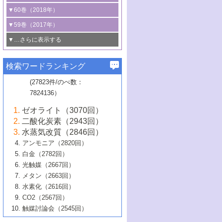
3号 CO
の排出削減および有効活用のた
タリゼーション
2
3号 特殊反応場を利用した触媒的分子変
る非貴金属触媒の研究動向
線を利用した触媒解析技術の最先端
1号 物質移動制御に着目した触媒プロセ
▼60巻（2018年）
4号 格子酸素・格子酸素欠陥を利用した
めの触媒技術
換反応
2号 機能化学品製造に資するクリーンな
ス開発
5号 ゼオライトの合成と応用における研
5号 単原子触媒
触媒反応
1号 固体酸触媒の最新の研究動向
▼59巻（2017年）
触媒的酸化反応
4号 若手による情報発信企画～とびたて
4号 多孔質材料を用いた触媒の新展開
究動向
2号 CO
フリー水素サプライチェーンに
2
6号 参照触媒委員会からのお知らせ
5号 生体触媒によるエネルギー変換反応
2号 二酸化炭素からの有用化学品合成
1号 いたるところに，触媒
▼…さらに表示する
若き触媒の研究者たち～（1）
3号 水処理のための触媒化学
5号 情報学的手法を用いた触媒開発
6号 ヘテロ接合界面
関わる触媒開発動向
B号 第133回触媒討論会（2023年）
6号 窒素とリンの循環のための触媒・機
3号 ナノ粒子・クラスター触媒の最前線
2号 機能性材料の局所構造解析のための
5号 若手による情報発信企画～とびたて
▼58巻（2016年）
4号 光触媒を用いた水分解の最新の研究
6号 カーボンニュートラルに向けた電解
B号 第135回触媒討論会（2025年）
3号 精密高分子合成に関する最近の研究
能性材料
最先端技術
検索ワードランキング
4号 60周年記念企画
若き触媒の研究者たち～（2）
動向
技術
1号 ユニークな構造の高分子を生み出す触
▼57巻（2015年）
動向
B号 第131回触媒討論会（2023年）
3号 無機分離膜材料の開発と触媒反応プ
5号 進化するゼオライト合成技術
6号 石油のノーブル・ユースを志向した
媒技術
(27823件/のべ数：
5号 次世代の触媒プロセスを支えるマイ
B号 第127回触媒討論会（2021年・オン
1号 水素キャリアにかかわる触媒技術の新
4号 バイオマス化成品製造のための触媒
▼56巻（2014年）
ロセスへの適用
触媒技術
7824136）
クロ波
6号 非貴金属系触媒における電気化学的
ライン開催(Zoom)のみ）
2号 リグニンからの化成品製造に向けた触
展開
技術
1号 特殊環境場を利用した材料合成
▼55巻（2013年）
4号 触媒研究における計算科学の利用
酸素還元反応
B号 第129回触媒討論会（2022年・京都
媒技術
6号 メタン転換技術の最新動向
ゼオライト（3070回）
2号 石油精製用触媒の最近の進展
5号 固体触媒による含窒素有機化合物変
2号 光触媒反応機構に関する最新の研究動
1号 高耐久性燃料電池システム用触媒にお
大学：オンライン・対面開催）
▼54巻（2012年）
5号 水素のふるまいを解き明かす最先端
B号 第121回触媒討論会（2018年・東京
3号 触媒研究の最先端～とびたて若き研究
二酸化炭素（2943回）
B号 第125回触媒討論会（2020年・工学
換の最前線
3号 固体酸化物形燃料電池（SOFC）におけ
向
ける新展開
研究
大学）
1号 規則性多孔体の利用技術における最近
▼53巻（2011年）
者たち～（1）
水蒸気改質（2846回）
院大学）
るアノード触媒上での燃料直接改質技術
6号 貴金属使用量低減に向けた自動車排
3号 固体高分子形燃料電池カソード触媒の
2号 リビングラジカル重合の最近の動向
6号 低級アルカンの有効利用のための触
の進歩
アンモニア（2820回）
4号 触媒研究の最先端～とびたて若き研究
1号 金属学から見る合金触媒の新展開
▼52巻（2010年）
ガス浄化触媒の開発
4号 コアシェル構造の制御による触媒機能
開発動向
媒技術
白金（2782回）
3号 天然ガスの化学工業的展開に関する触
2号 第109回触媒討論会
者たち～（2）
2号 第107回触媒討論会
の向上
1号 触媒の劣化対策と長寿命触媒開発
B号 第123回触媒討論会（2019年・大阪
▼51巻（2009年）
4号 人工光合成に向けた近年のアプローチ
光触媒（2667回）
媒技術
B号 第119回触媒討論会（2017年・首都
3号 貴金属低減技術の最新動向
5号 触媒研究の最先端～とびたて若き研究
市立大学）
3号 触媒のその場観察法の進歩（１）
5号 工業触媒およびその周辺技術の最近の
2号 第105回触媒討論会
1号 炭素材料－熱い注目を集める材料－
▼50巻（2008年）
メタン（2663回）
大学東京）
5号 未利用熱エネルギーの有効活用に貢献
4号 貴金属触媒の精密構造制御とその活用
者たち～（3）
4号 貴金属代替技術の最新動向
進歩
水素化（2616回）
4号 触媒のその場観察法の進歩（２）
3号 ナノ構造が拓く新機能
する触媒技術
2号 第103回触媒討論会
1号 触媒化学と学会のこの10年，半世紀，
▼49巻（2007年）
5号 バイオマス化成品製造のための固体触
6号 イオニクス材料と燃料電池・電解合成
5号 光触媒による物質変換反応の新展開
CO2（2567回）
6号 ナノシート
5号 不活性結合の触媒的活性化による有機
そして未来
4号 活性サイトおよびその環境の精密な設
6号 ポリオキソメタレート
3号 環境浄化用光触媒の現状と課題
媒の開発
1号 含フッ素化合物の合成と触媒
▼48巻（2006年）
の最新の研究動向
触媒討論会（2545回）
6号 グラフェン
合成
B号 第115回触媒討論会（2015年・成蹊大
計による触媒の高機能化
2号 第101回触媒討論会
B号 第113回触媒討論会（2014年・ロワジ
4号 水素社会の実現に向けた水素製造・貯
6号 ナノ空間─吸着状態解析から新機能開拓
2号 第99回触媒討論会
B号 第117回触媒討論会（2016年・大阪府
1号 固体酸触媒の最近の進歩
▼47巻（2005年）