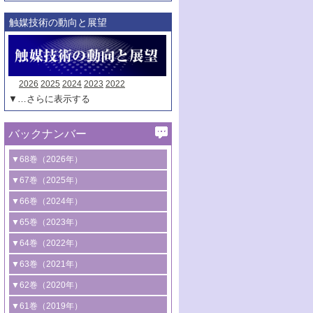
触媒技術の動向と展望
2026
2025
2024
2023
2022
▼…さらに表示する
バックナンバー
▼68巻（2026年）
1号 過酸化水素合成に関する研究動向
▼67巻（2025年）
2号 コンピューター技術により加速する
1号 CO
水素化によるグリーン燃料/グリ
▼66巻（2024年）
2
触媒開発
ーンケミカル製造
1号 低次元ナノ構造を有する触媒材料
▼65巻（2023年）
3号 有機分子変換やCO
資源化のための
2
2号 水素製造のための水分解技術に関す
2号 規制反応場を活用した固体触媒研究
1号 炭素が関わる触媒機能
▼64巻（2022年）
光触媒に関する最近の研究
る最近の研究
の新展開
2号 プラスチックケミカルリサイクルの
1号 合成ガス製造とCOを用いるケミカル
▼63巻（2021年）
B号 第137回触媒討論会（2026年）
3号 オレフィン系樹脂の精密合成に関す
3号 未踏分子変換を目指した酸化触媒プ
ための触媒技術
ズ合成の最新動向
1号 金触媒の新展開
▼62巻（2020年）
る最新技術
ロセスの最前線
3号 非酸化物系金属化合物を基盤とした
2号 化学品合成のための合金触媒開発
2号 ペロブスカイト
1号 触媒設計を拓く欠陥構造のキャラク
▼61巻（2019年）
4号 アルコール類の効率的変換を実現す
4号 シンクロトロン放射光および中性子
触媒材料の開発