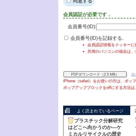
同意する
会員認証が必要です．
会員番号(ID):
会員番号(ID)を記録する.
会員認証情報をクッキーに
共用のパソコンの場合は、
ロ
PDFダウンロード（2.5 MB）
iPhone（safari）をお使いの方は、
ポップアップブロックをoffにする方法は
よく読まれているページ
プラスチック分解研究
はどこへ向かうのか―ケ
ミカルリサイクルの歴史