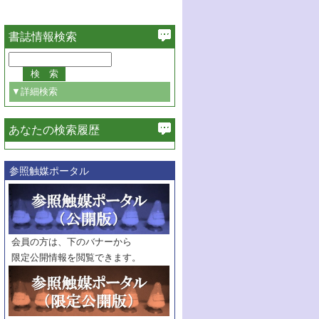
書誌情報検索
▼詳細検索
あなたの検索履歴
必ず含む
参照触媒ポータル
巻・号指定
巻
号
範囲指定
巻
号～
巻
会員の方は、下のバナーから
号
限定公開情報を閲覧できます。
触媒年鑑
年度
記事種別
マーク：
マークあり