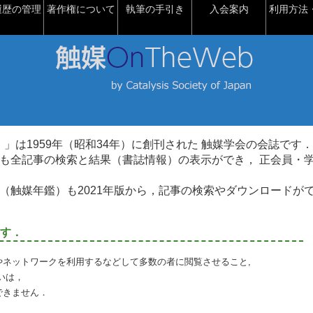
履歴の管理
著作権について
執筆の手引き
入会案内
利用方法・
talysis）」は1959年（昭和34年）に創刊された 触媒学会の会誌です．
も全記事の検索と結果（書誌情報）の表示ができ， 正会員・
（触媒年鑑）も2021年版から，記事の検索やダウンロードが
す．
やネットワークを利用するなどして多数の者に閲覧させること,
いは，
できません．