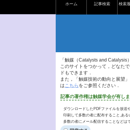
ホーム
記事検索
検索
「触媒（Catalysts and Ca
このサイトをつかって，どなたで
ドもできます．
また，「触媒技術の動向と展望」
は
こちら
をご参照ください．
記事の著作権は触媒学会が有しま
ダウンロードしたPDFファイルを放送
印刷して多数の者に配布すること,ある
多数の者にメール配信することなどは