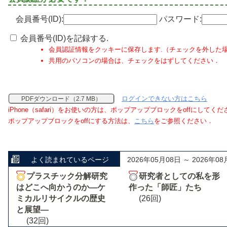
会員番号(ID):
パスワード:
会員番号(ID)を記録する.
会員認証情報をクッキーに保存します.（チェックを外した
共用のパソコンの場合は、チェックをはずしてください．
ログインできない方はこちら
PDFダウンロード（2.7 MB）
iPhone（safari）をお使いの方は、ポップアップブロックをoffにしてく
ポップアップブロックをoffにする方法は、
こちら
をご参照ください．
よく読まれているページ
2026年05月08日 ～ 2026年08
プラスチック分解研究
研究者としての私を形
はどこへ向かうのか―ケ
作った「師匠」たち
ミカルリサイクルの歴史
(26回)
と展望―
(32回)