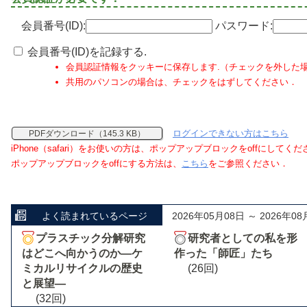
会員番号(ID):
パスワード:
会員番号(ID)を記録する.
会員認証情報をクッキーに保存します.（チェックを外した
共用のパソコンの場合は、チェックをはずしてください．
ログインできない方はこちら
PDFダウンロード（145.3 KB）
iPhone（safari）をお使いの方は、ポップアップブロックをoffにしてく
ポップアップブロックをoffにする方法は、
こちら
をご参照ください．
よく読まれているページ
2026年05月08日 ～ 2026年08
プラスチック分解研究
研究者としての私を形
はどこへ向かうのか―ケ
作った「師匠」たち
ミカルリサイクルの歴史
(26回)
と展望―
(32回)