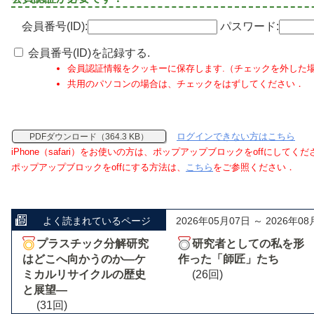
会員番号(ID):
パスワード:
会員番号(ID)を記録する.
会員認証情報をクッキーに保存します.（チェックを外した
共用のパソコンの場合は、チェックをはずしてください．
ログインできない方はこちら
PDFダウンロード（364.3 KB）
iPhone（safari）をお使いの方は、ポップアップブロックをoffにしてく
ポップアップブロックをoffにする方法は、
こちら
をご参照ください．
よく読まれているページ
2026年05月07日 ～ 2026年08
プラスチック分解研究
研究者としての私を形
はどこへ向かうのか―ケ
作った「師匠」たち
ミカルリサイクルの歴史
(26回)
と展望―
(31回)