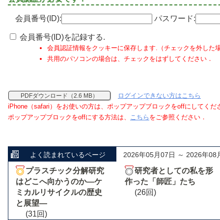
会員番号(ID):
パスワード:
会員番号(ID)を記録する.
会員認証情報をクッキーに保存します.（チェックを外した
共用のパソコンの場合は、チェックをはずしてください．
ログインできない方はこちら
PDFダウンロード（2.6 MB）
iPhone（safari）をお使いの方は、ポップアップブロックをoffにしてく
ポップアップブロックをoffにする方法は、
こちら
をご参照ください．
よく読まれているページ
2026年05月07日 ～ 2026年08
プラスチック分解研究
研究者としての私を形
はどこへ向かうのか―ケ
作った「師匠」たち
ミカルリサイクルの歴史
(26回)
と展望―
(31回)