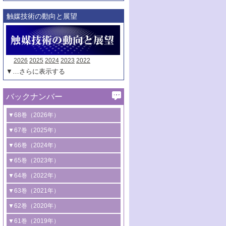
触媒技術の動向と展望
2026
2025
2024
2023
2022
▼…さらに表示する
バックナンバー
▼68巻（2026年）
1号 過酸化水素合成に関する研究動向
▼67巻（2025年）
2号 コンピューター技術により加速する
1号 CO
水素化によるグリーン燃料/グリ
▼66巻（2024年）
2
触媒開発
ーンケミカル製造
1号 低次元ナノ構造を有する触媒材料
▼65巻（2023年）
3号 有機分子変換やCO
資源化のための
2
2号 水素製造のための水分解技術に関す
2号 規制反応場を活用した固体触媒研究
1号 炭素が関わる触媒機能
▼64巻（2022年）
光触媒に関する最近の研究
る最近の研究
の新展開
2号 プラスチックケミカルリサイクルの
1号 合成ガス製造とCOを用いるケミカル
▼63巻（2021年）
B号 第137回触媒討論会（2026年）
3号 オレフィン系樹脂の精密合成に関す
3号 未踏分子変換を目指した酸化触媒プ
ための触媒技術
ズ合成の最新動向
1号 金触媒の新展開
▼62巻（2020年）
る最新技術
ロセスの最前線
3号 非酸化物系金属化合物を基盤とした
2号 化学品合成のための合金触媒開発
2号 ペロブスカイト
1号 触媒設計を拓く欠陥構造のキャラク
▼61巻（2019年）
4号 アルコール類の効率的変換を実現す
4号 シンクロトロン放射光および中性子
触媒材料の開発