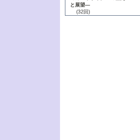
と展望―
(32回)