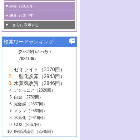
3号 CO
の排出削減および有効活用のた
タリゼーション
2
3号 特殊反応場を利用した触媒的分子変
る非貴金属触媒の研究動向
線を利用した触媒解析技術の最先端
1号 物質移動制御に着目した触媒プロセ
▼60巻（2018年）
4号 格子酸素・格子酸素欠陥を利用した
めの触媒技術
換反応
2号 機能化学品製造に資するクリーンな
ス開発
5号 ゼオライトの合成と応用における研
5号 単原子触媒
触媒反応
1号 固体酸触媒の最新の研究動向
▼59巻（2017年）
触媒的酸化反応
4号 若手による情報発信企画～とびたて
4号 多孔質材料を用いた触媒の新展開
究動向
2号 CO
フリー水素サプライチェーンに
2
6号 参照触媒委員会からのお知らせ
5号 生体触媒によるエネルギー変換反応
2号 二酸化炭素からの有用化学品合成
1号 いたるところに，触媒
▼…さらに表示する
若き触媒の研究者たち～（1）
3号 水処理のための触媒化学
5号 情報学的手法を用いた触媒開発
6号 ヘテロ接合界面
関わる触媒開発動向
B号 第133回触媒討論会（2023年）
6号 窒素とリンの循環のための触媒・機
3号 ナノ粒子・クラスター触媒の最前線
2号 機能性材料の局所構造解析のための
5号 若手による情報発信企画～とびたて
▼58巻（2016年）
4号 光触媒を用いた水分解の最新の研究
6号 カーボンニュートラルに向けた電解
B号 第135回触媒討論会（2025年）
3号 精密高分子合成に関する最近の研究
能性材料
最先端技術
検索ワードランキング
4号 60周年記念企画
若き触媒の研究者たち～（2）
動向
技術
1号 ユニークな構造の高分子を生み出す触
▼57巻（2015年）
動向
B号 第131回触媒討論会（2023年）
3号 無機分離膜材料の開発と触媒反応プ
5号 進化するゼオライト合成技術
6号 石油のノーブル・ユースを志向した
媒技術
(27823件/のべ数：
5号 次世代の触媒プロセスを支えるマイ
B号 第127回触媒討論会（2021年・オン
1号 水素キャリアにかかわる触媒技術の新
4号 バイオマス化成品製造のための触媒
▼56巻（2014年）
ロセスへの適用
触媒技術
7824136）
クロ波
6号 非貴金属系触媒における電気化学的
ライン開催(Zoom)のみ）
2号 リグニンからの化成品製造に向けた触
展開
技術
1号 特殊環境場を利用した材料合成
▼55巻（2013年）
4号 触媒研究における計算科学の利用
酸素還元反応
B号 第129回触媒討論会（2022年・京都
媒技術
6号 メタン転換技術の最新動向
ゼオライト（3070回）
2号 石油精製用触媒の最近の進展
5号 固体触媒による含窒素有機化合物変
2号 光触媒反応機構に関する最新の研究動
1号 高耐久性燃料電池システム用触媒にお
大学：オンライン・対面開催）
▼54巻（2012年）
5号 水素のふるまいを解き明かす最先端
B号 第121回触媒討論会（2018年・東京
3号 触媒研究の最先端～とびたて若き研究
二酸化炭素（2943回）
B号 第125回触媒討論会（2020年・工学
換の最前線
3号 固体酸化物形燃料電池（SOFC）におけ
向
ける新展開
研究
大学）
1号 規則性多孔体の利用技術における最近
▼53巻（2011年）
者たち～（1）
水蒸気改質（2846回）
院大学）
るアノード触媒上での燃料直接改質技術
6号 貴金属使用量低減に向けた自動車排
3号 固体高分子形燃料電池カソード触媒の
2号 リビングラジカル重合の最近の動向
6号 低級アルカンの有効利用のための触
の進歩
アンモニア（2820回）
4号 触媒研究の最先端～とびたて若き研究
1号 金属学から見る合金触媒の新展開
▼52巻（2010年）
ガス浄化触媒の開発
4号 コアシェル構造の制御による触媒機能
開発動向
媒技術
白金（2782回）
3号 天然ガスの化学工業的展開に関する触
2号 第109回触媒討論会
者たち～（2）
2号 第107回触媒討論会
の向上
1号 触媒の劣化対策と長寿命触媒開発
B号 第123回触媒討論会（2019年・大阪
▼51巻（2009年）
4号 人工光合成に向けた近年のアプローチ
光触媒（2667回）
媒技術
B号 第119回触媒討論会（2017年・首都
3号 貴金属低減技術の最新動向
5号 触媒研究の最先端～とびたて若き研究
市立大学）
3号 触媒のその場観察法の進歩（１）
5号 工業触媒およびその周辺技術の最近の
2号 第105回触媒討論会
1号 炭素材料－熱い注目を集める材料－
▼50巻（2008年）
メタン（2663回）
大学東京）
5号 未利用熱エネルギーの有効活用に貢献
4号 貴金属触媒の精密構造制御とその活用
者たち～（3）
4号 貴金属代替技術の最新動向
進歩
水素化（2616回）
4号 触媒のその場観察法の進歩（２）
3号 ナノ構造が拓く新機能
する触媒技術
2号 第103回触媒討論会
1号 触媒化学と学会のこの10年，半世紀，
▼49巻（2007年）
5号 バイオマス化成品製造のための固体触
6号 イオニクス材料と燃料電池・電解合成
5号 光触媒による物質変換反応の新展開
CO2（2567回）
6号 ナノシート
5号 不活性結合の触媒的活性化による有機
そして未来
4号 活性サイトおよびその環境の精密な設
6号 ポリオキソメタレート
3号 環境浄化用光触媒の現状と課題
媒の開発
1号 含フッ素化合物の合成と触媒
▼48巻（2006年）
の最新の研究動向
触媒討論会（2545回）
6号 グラフェン
合成
B号 第115回触媒討論会（2015年・成蹊大
計による触媒の高機能化
2号 第101回触媒討論会
B号 第113回触媒討論会（2014年・ロワジ
4号 水素社会の実現に向けた水素製造・貯
6号 ナノ空間─吸着状態解析から新機能開拓
2号 第99回触媒討論会
B号 第117回触媒討論会（2016年・大阪府
1号 固体酸触媒の最近の進歩
▼47巻（2005年）