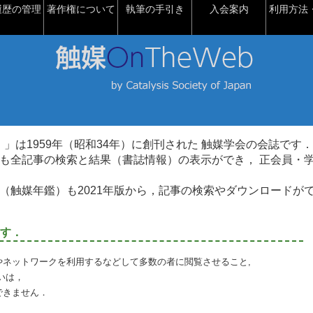
履歴の管理
著作権について
執筆の手引き
入会案内
利用方法・
talysis）」は1959年（昭和34年）に創刊された 触媒学会の会誌です．
も全記事の検索と結果（書誌情報）の表示ができ， 正会員・
（触媒年鑑）も2021年版から，記事の検索やダウンロードが
す．
やネットワークを利用するなどして多数の者に閲覧させること,
いは，
できません．