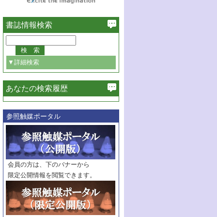
書誌情報検索
▼詳細検索
あなたの検索履歴
必ず含む
参照触媒ポータル
巻・号指定
巻
号
範囲指定
巻
号～
巻
会員の方は、下のバナーから
号
限定公開情報を閲覧できます。
触媒年鑑
年度
記事種別
マーク：
マークあり