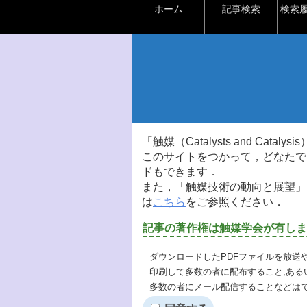
ホーム
記事検索
検索
「触媒（Catalysts and Ca
このサイトをつかって，どなたで
ドもできます．
また，「触媒技術の動向と展望」
は
こちら
をご参照ください．
記事の著作権は触媒学会が有しま
ダウンロードしたPDFファイルを放送
印刷して多数の者に配布すること,ある
多数の者にメール配信することなどは