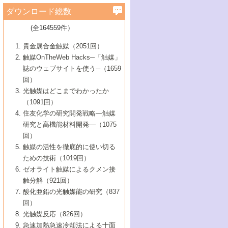
学）
7号 水素を利用する化成品合成の新潮流
6号 新しい固体酸触媒技術
5号 触媒を有効に使うための技術
ールホテル豊橋）
蔵技術の進歩
まで─
3号 メソポーラス物質の新展開
立大学）
3号 実用的ファインケミカル合成プロセス
ダウンロード総数
2号 第97回触媒討論会
1号 最近の触媒担体とその効果
▼46巻（2004年）
7号 ゼオライト合成における最近の進歩
6号 第106回触媒討論会
5号 CO
が関わる触媒・材料
B号 第111回触媒討論会（2013年・関西大
4号 錯体を利用したユニークな表面構造の
を実現する触媒
2
3号 リビング重合触媒の最近の展開
2号 第95回触媒討論会
(全164559件）
1号 部分酸化反応触媒の最前線
▼45巻（2003年）
学）
構築と機能
7号 有機分子触媒による精密有機合成
4号 バイオマス活用のための技術開発
6号 第104回触媒討論会
4号 今後の液体燃料を支える触媒技術
3号 化成品を合成するゼオライト触媒
2号 第93回触媒討論会
1号 なぜこの触媒が良いのか？
▼44巻（2002年）
貴金属合金触媒（2051回）
5号 若手会員による触媒研究の未来展望1：
8号 高機能化ポリオレフィンに向けた重合
5号 こんな物質，あんな物質―新たな触媒
7号 持続可能社会実現のための触媒および
5号 水素製造・貯蔵のための触媒技術の新
4号 水分解用光触媒材料
3号 特殊エネルギー場の触媒反応
触媒OnTheWeb Hacks─「触媒」
企業編
2号 第91回触媒討論会
触媒の最近の進展
1号 高次制御された触媒の化学
▼43巻（2001年）
の可能性―
触媒関連技術
しい展開
誌のウェブサイトを使う─（1659
5号 時間分解分光の進歩と応用
4号 生体内における金属の触媒作用
6号 第102回触媒討論会
3号 最近の自動車排ガス処理技術
2号 第89回触媒討論会
1号 グリーンケミストリーと触媒
▼42巻（2000年）
6号 第100回触媒討論会
8号 未来を拓く金属錯体
回）
6号 第98回触媒討論会
6号 第96回触媒討論会
5号 ファインケミカルズの展開に寄与する
7号 触媒・化学反応における計算化学の進
4号 触媒研究の現状と将来─第90回触媒討論
3号 触媒を利用した電気化学の新展開
2号 第87回触媒討論会特集号
1号 触媒反応工学の明日を拓く
▼41巻（1999年）
7号 『結晶の化学』を活かした触媒研究
光触媒はどこまでわかったか
7号 基礎化学品製造の触媒技術
触媒
歩
会Aから
7号 未来型金属錯体触媒開発への展望
4号 ナノ材料の調製と機能化
（1091回）
3号 生体触媒とバイオプロセス
2号 第85回触媒討論会
8号 イオン液体の応用
1号 孔、穴、あな?-特異な空間とその利用-
▼40巻（1998年）
8号 多機能型リアクター
6号 第94回触媒討論会
8号 若手研究者による触媒研究の未来展望
5号 基礎化学品製造の触媒技術
8号 超臨界流体を用いた化学プロセスの新
住友化学の研究開発戦略―触媒
5号 こんな触媒が欲しい
4号 水素製造・利用の触媒化学
3号 反応ダイナミクス
2号 第83回触媒討論会
1号 創立40周年記念・触媒化学この10年の
▼39巻（1997年）
2：大学・研究所編
展開
研究と高機能材料開発―（1075
7号 サブナノレベルでみた新しい表面現象
6号 第92回触媒討論会
6号 第90回触媒討論会
5号 触媒研究における新しい切り口：コン
進展と21世紀への提言/創立40周年記念・触
4号 超臨界流体の触媒反応への応用
3号 均一系触媒反応最前線
1号 均一系と不均一系触媒反応-その特徴と
回）
▼38巻（1996年）
8号 オレフィン重合触媒の新たな展
7号 基礎化学品製造の触媒技術
ビナトリアルケミストリー
媒学会この10年の歩みとこれから/創立40周
7号 触媒研究と学術雑誌/情報
5号 触媒のおもしろさをどのように伝える
接点
触媒の活性を徹底的に使い切る
4号 実用炭素材料の新展開
1号 触媒の構造と触媒作用/C1化学を中心と
▼37巻（1995年）
年記念・記録は語る
8号 資源の循環と触媒技術
6号 第88回触媒討論会特集号
か
ための技術（1019回）
8号 若い世代からみた触媒化学の現状と未
2号 第79回触媒討論会
5号 研究の方法論を考える
する21世紀への触媒
1号 ファインケミカルズと固体触媒
▼36巻（1994年）
2号 第81回触媒討論会
ゼオライト触媒によるクメン接
来
7号 企業における触媒研究のブレークスル
6号 第86回触媒討論会
3号 最新NO除去触媒の実用化研究
6号 第84回触媒討論会
2号 第77回触媒討論会
2号 第75回触媒討論会
触分解（921回）
1号 電気化学と触媒
▼35巻（1993年）
ー
3号 計算機触媒化学へのさそい
7号 水素化精製触媒の新しい展開
4号 新しい反応場を目指した触媒調製
7号 機能性金属材料と触媒
3号 オリンピックメダル:金・銀・銅はどん
酸化亜鉛の光触媒能の研究（837
3号 希土類を利用した触媒
2号 第73回触媒討論会
8号 この材料を触媒として使ってみません
4号 触媒劣化の制御と予測
1号 工業触媒開発マニュアル―探索から工
▼34巻（1992年）
8号 新しい反応性と機能性を目指した金属
な触媒作用を示すか
回）
5号 反応・分離技術の新しい展開
8号 触媒研究へのNMRの応用と展望
か？
業化まで
4号 触媒とリサイクル
3号 C4化学の展開
5号 最新の実用プロセスと触媒
クラスタ-化学
1号 インパクトを与えたこの研究
▼33巻（1991年）
光触媒反応（826回）
4号 触媒作用における機能の複合化
6号 第80回触媒討論会
2号 第71回触媒討論会
5号 エネルギー変換触媒
4号 《通常号》
6号 第82回触媒討論会
急速加熱急速冷却法による十面
2号 第69回触媒討論会
1号 触媒プロセス開発マニュアル―探索か
▼32巻（1990年）