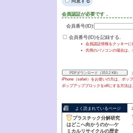
同意する
会員認証が必要です．
会員番号(ID):
会員番号(ID)を記録する.
会員認証情報をクッキーに
共用のパソコンの場合は、
PDFダウンロード（353.2 KB）
iPhone（safari）をお使いの方は、
ポップアップブロックをoffにする方法は
よく読まれているページ
プラスチック分解研究
はどこへ向かうのか―ケ
ミカルリサイクルの歴史