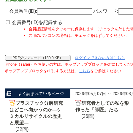
会員番号(ID):
パスワード:
会員番号(ID)を記録する.
会員認証情報をクッキーに保存します.（チェックを外した
共用のパソコンの場合は、チェックをはずしてください．
ログインできない方はこちら
PDFダウンロード（139.0 KB）
iPhone（safari）をお使いの方は、ポップアップブロックをoffにしてく
ポップアップブロックをoffにする方法は、
こちら
をご参照ください．
よく読まれているページ
2026年05月07日 ～ 2026年08
プラスチック分解研究
研究者としての私を形
はどこへ向かうのか―ケ
作った「師匠」たち
ミカルリサイクルの歴史
(26回)
と展望―
(32回)