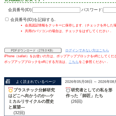
会員番号(ID):
パスワード:
会員番号(ID)を記録する.
会員認証情報をクッキーに保存します.（チェックを外した
共用のパソコンの場合は、チェックをはずしてください．
ログインできない方はこちら
PDFダウンロード（278.0 KB）
iPhone（safari）をお使いの方は、ポップアップブロックをoffにしてく
ポップアップブロックをoffにする方法は、
こちら
をご参照ください．
よく読まれているページ
2026年05月08日 ～ 2026年08
プラスチック分解研究
研究者としての私を形
はどこへ向かうのか―ケ
作った「師匠」たち
ミカルリサイクルの歴史
(26回)
と展望―
(32回)