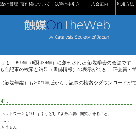
履歴の管理
著作権について
執筆の手引き
入会案内
利用方法・
talysis）」は1959年（昭和34年）に創刊された 触媒学会の会誌です．
も全記事の検索と結果（書誌情報）の表示ができ， 正会員・
（触媒年鑑）も2021年版から，記事の検索やダウンロードが
す．
やネットワークを利用するなどして多数の者に閲覧させること,
いは，
できません．