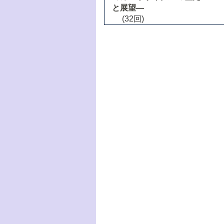
と展望―
(32回)