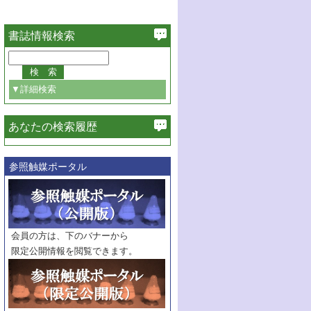
書誌情報検索
▼詳細検索
あなたの検索履歴
必ず含む
参照触媒ポータル
巻・号指定
巻
号
範囲指定
巻
号～
巻
会員の方は、下のバナーから
号
限定公開情報を閲覧できます。
触媒年鑑
年度
記事種別
マーク：
マークあり