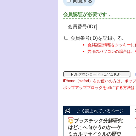
同意する
会員認証が必要です．
会員番号(ID):
会員番号(ID)を記録する.
会員認証情報をクッキーに
共用のパソコンの場合は、
PDFダウンロード（177.1 KB）
iPhone（safari）をお使いの方は、
ポップアップブロックをoffにする方法は
よく読まれているページ
プラスチック分解研究
はどこへ向かうのか―ケ
ミカルリサイクルの歴史