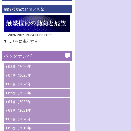
触媒技術の動向と展望
2026
2025
2024
2023
2022
▼…さらに表示する
バックナンバー
▼68巻（2026年）
1号 過酸化水素合成に関する研究動向
▼67巻（2025年）
2号 コンピューター技術により加速する
1号 CO
水素化によるグリーン燃料/グリ
▼66巻（2024年）
2
触媒開発
ーンケミカル製造
1号 低次元ナノ構造を有する触媒材料
▼65巻（2023年）
3号 有機分子変換やCO
資源化のための
2
2号 水素製造のための水分解技術に関す
2号 規制反応場を活用した固体触媒研究
1号 炭素が関わる触媒機能
▼64巻（2022年）
光触媒に関する最近の研究
る最近の研究
の新展開
2号 プラスチックケミカルリサイクルの
1号 合成ガス製造とCOを用いるケミカル
▼63巻（2021年）
B号 第137回触媒討論会（2026年）
3号 オレフィン系樹脂の精密合成に関す
3号 未踏分子変換を目指した酸化触媒プ
ための触媒技術
ズ合成の最新動向
1号 金触媒の新展開
▼62巻（2020年）
る最新技術
ロセスの最前線
3号 非酸化物系金属化合物を基盤とした
2号 化学品合成のための合金触媒開発
2号 ペロブスカイト
1号 触媒設計を拓く欠陥構造のキャラク
▼61巻（2019年）
4号 アルコール類の効率的変換を実現す
4号 シンクロトロン放射光および中性子
触媒材料の開発