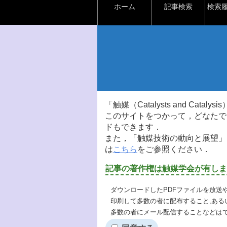
ホーム
記事検索
検索
「触媒（Catalysts and Ca
このサイトをつかって，どなたで
ドもできます．
また，「触媒技術の動向と展望」
は
こちら
をご参照ください．
記事の著作権は触媒学会が有しま
ダウンロードしたPDFファイルを放送
印刷して多数の者に配布すること,ある
多数の者にメール配信することなどは