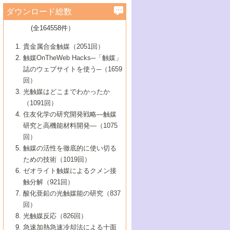
学）
7号 水素を利用する化成品合成の新潮流
6号 新しい固体酸触媒技術
5号 触媒を有効に使うための技術
ールホテル豊橋）
蔵技術の進歩
まで─
3号 メソポーラス物質の新展開
立大学）
3号 実用的ファインケミカル合成プロセス
ダウンロード総数
2号 第97回触媒討論会
1号 最近の触媒担体とその効果
▼46巻（2004年）
7号 ゼオライト合成における最近の進歩
6号 第106回触媒討論会
5号 CO
が関わる触媒・材料
B号 第111回触媒討論会（2013年・関西大
4号 錯体を利用したユニークな表面構造の
を実現する触媒
2
3号 リビング重合触媒の最近の展開
2号 第95回触媒討論会
(全164558件）
1号 部分酸化反応触媒の最前線
▼45巻（2003年）
学）
構築と機能
7号 有機分子触媒による精密有機合成
4号 バイオマス活用のための技術開発
6号 第104回触媒討論会
4号 今後の液体燃料を支える触媒技術
3号 化成品を合成するゼオライト触媒
2号 第93回触媒討論会
1号 なぜこの触媒が良いのか？
▼44巻（2002年）
貴金属合金触媒（2051回）
5号 若手会員による触媒研究の未来展望1：
8号 高機能化ポリオレフィンに向けた重合
5号 こんな物質，あんな物質―新たな触媒
7号 持続可能社会実現のための触媒および
5号 水素製造・貯蔵のための触媒技術の新
4号 水分解用光触媒材料
3号 特殊エネルギー場の触媒反応
触媒OnTheWeb Hacks─「触媒」
企業編
2号 第91回触媒討論会
触媒の最近の進展
1号 高次制御された触媒の化学
▼43巻（2001年）
の可能性―
触媒関連技術
しい展開
誌のウェブサイトを使う─（1659
5号 時間分解分光の進歩と応用
4号 生体内における金属の触媒作用
6号 第102回触媒討論会
3号 最近の自動車排ガス処理技術
2号 第89回触媒討論会
1号 グリーンケミストリーと触媒
▼42巻（2000年）
6号 第100回触媒討論会
8号 未来を拓く金属錯体
回）
6号 第98回触媒討論会
6号 第96回触媒討論会
5号 ファインケミカルズの展開に寄与する
7号 触媒・化学反応における計算化学の進
4号 触媒研究の現状と将来─第90回触媒討論
3号 触媒を利用した電気化学の新展開
2号 第87回触媒討論会特集号
1号 触媒反応工学の明日を拓く
▼41巻（1999年）
7号 『結晶の化学』を活かした触媒研究
光触媒はどこまでわかったか
7号 基礎化学品製造の触媒技術
触媒
歩
会Aから
7号 未来型金属錯体触媒開発への展望
4号 ナノ材料の調製と機能化
（1091回）
3号 生体触媒とバイオプロセス
2号 第85回触媒討論会
8号 イオン液体の応用
1号 孔、穴、あな?-特異な空間とその利用-
▼40巻（1998年）
8号 多機能型リアクター
6号 第94回触媒討論会
8号 若手研究者による触媒研究の未来展望
5号 基礎化学品製造の触媒技術
8号 超臨界流体を用いた化学プロセスの新
住友化学の研究開発戦略―触媒
5号 こんな触媒が欲しい
4号 水素製造・利用の触媒化学
3号 反応ダイナミクス
2号 第83回触媒討論会
1号 創立40周年記念・触媒化学この10年の
▼39巻（1997年）
2：大学・研究所編
展開
研究と高機能材料開発―（1075
7号 サブナノレベルでみた新しい表面現象
6号 第92回触媒討論会
6号 第90回触媒討論会
5号 触媒研究における新しい切り口：コン
進展と21世紀への提言/創立40周年記念・触
4号 超臨界流体の触媒反応への応用
3号 均一系触媒反応最前線
1号 均一系と不均一系触媒反応-その特徴と
回）
▼38巻（1996年）
8号 オレフィン重合触媒の新たな展
7号 基礎化学品製造の触媒技術
ビナトリアルケミストリー
媒学会この10年の歩みとこれから/創立40周
7号 触媒研究と学術雑誌/情報
5号 触媒のおもしろさをどのように伝える
接点
触媒の活性を徹底的に使い切る
4号 実用炭素材料の新展開
1号 触媒の構造と触媒作用/C1化学を中心と
▼37巻（1995年）
年記念・記録は語る
8号 資源の循環と触媒技術
6号 第88回触媒討論会特集号
か
ための技術（1019回）
8号 若い世代からみた触媒化学の現状と未
2号 第79回触媒討論会
5号 研究の方法論を考える
する21世紀への触媒
1号 ファインケミカルズと固体触媒
▼36巻（1994年）
2号 第81回触媒討論会
ゼオライト触媒によるクメン接
来
7号 企業における触媒研究のブレークスル
6号 第86回触媒討論会
3号 最新NO除去触媒の実用化研究
6号 第84回触媒討論会
2号 第77回触媒討論会
2号 第75回触媒討論会
触分解（921回）
1号 電気化学と触媒
▼35巻（1993年）
ー
3号 計算機触媒化学へのさそい
7号 水素化精製触媒の新しい展開
4号 新しい反応場を目指した触媒調製
7号 機能性金属材料と触媒
3号 オリンピックメダル:金・銀・銅はどん
酸化亜鉛の光触媒能の研究（837
3号 希土類を利用した触媒
2号 第73回触媒討論会
8号 この材料を触媒として使ってみません
4号 触媒劣化の制御と予測
1号 工業触媒開発マニュアル―探索から工
▼34巻（1992年）
8号 新しい反応性と機能性を目指した金属
な触媒作用を示すか
回）
5号 反応・分離技術の新しい展開
8号 触媒研究へのNMRの応用と展望
か？
業化まで
4号 触媒とリサイクル
3号 C4化学の展開
5号 最新の実用プロセスと触媒
クラスタ-化学
1号 インパクトを与えたこの研究
▼33巻（1991年）
光触媒反応（826回）
4号 触媒作用における機能の複合化
6号 第80回触媒討論会
2号 第71回触媒討論会
5号 エネルギー変換触媒
4号 《通常号》
6号 第82回触媒討論会
急速加熱急速冷却法による十面
2号 第69回触媒討論会
1号 触媒プロセス開発マニュアル―探索か
▼32巻（1990年）