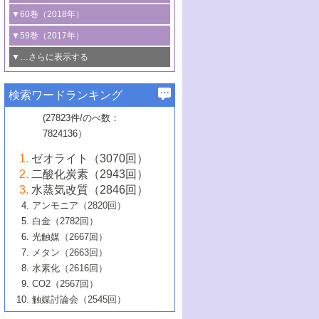
3号 CO
の排出削減および有効活用のた
タリゼーション
2
3号 特殊反応場を利用した触媒的分子変
る非貴金属触媒の研究動向
線を利用した触媒解析技術の最先端
1号 物質移動制御に着目した触媒プロセ
▼60巻（2018年）
4号 格子酸素・格子酸素欠陥を利用した
めの触媒技術
換反応
2号 機能化学品製造に資するクリーンな
ス開発
5号 ゼオライトの合成と応用における研
5号 単原子触媒
触媒反応
1号 固体酸触媒の最新の研究動向
▼59巻（2017年）
触媒的酸化反応
4号 若手による情報発信企画～とびたて
4号 多孔質材料を用いた触媒の新展開
究動向
2号 CO
フリー水素サプライチェーンに
2
6号 参照触媒委員会からのお知らせ
5号 生体触媒によるエネルギー変換反応
2号 二酸化炭素からの有用化学品合成
1号 いたるところに，触媒
▼…さらに表示する
若き触媒の研究者たち～（1）
3号 水処理のための触媒化学
5号 情報学的手法を用いた触媒開発
6号 ヘテロ接合界面
関わる触媒開発動向
B号 第133回触媒討論会（2023年）
6号 窒素とリンの循環のための触媒・機
3号 ナノ粒子・クラスター触媒の最前線
2号 機能性材料の局所構造解析のための
5号 若手による情報発信企画～とびたて
▼58巻（2016年）
4号 光触媒を用いた水分解の最新の研究
6号 カーボンニュートラルに向けた電解
B号 第135回触媒討論会（2025年）
3号 精密高分子合成に関する最近の研究
能性材料
最先端技術
検索ワードランキング
4号 60周年記念企画
若き触媒の研究者たち～（2）
動向
技術
1号 ユニークな構造の高分子を生み出す触
▼57巻（2015年）
動向
B号 第131回触媒討論会（2023年）
3号 無機分離膜材料の開発と触媒反応プ
5号 進化するゼオライト合成技術
6号 石油のノーブル・ユースを志向した
媒技術
(27823件/のべ数：
5号 次世代の触媒プロセスを支えるマイ
B号 第127回触媒討論会（2021年・オン
1号 水素キャリアにかかわる触媒技術の新
4号 バイオマス化成品製造のための触媒
▼56巻（2014年）
ロセスへの適用
触媒技術
7824136）
クロ波
6号 非貴金属系触媒における電気化学的
ライン開催(Zoom)のみ）
2号 リグニンからの化成品製造に向けた触
展開
技術
1号 特殊環境場を利用した材料合成
▼55巻（2013年）
4号 触媒研究における計算科学の利用
酸素還元反応
B号 第129回触媒討論会（2022年・京都
媒技術
6号 メタン転換技術の最新動向
ゼオライト（3070回）
2号 石油精製用触媒の最近の進展
5号 固体触媒による含窒素有機化合物変
2号 光触媒反応機構に関する最新の研究動
1号 高耐久性燃料電池システム用触媒にお
大学：オンライン・対面開催）
▼54巻（2012年）
5号 水素のふるまいを解き明かす最先端
B号 第121回触媒討論会（2018年・東京
3号 触媒研究の最先端～とびたて若き研究
二酸化炭素（2943回）
B号 第125回触媒討論会（2020年・工学
換の最前線
3号 固体酸化物形燃料電池（SOFC）におけ
向
ける新展開
研究
大学）
1号 規則性多孔体の利用技術における最近
▼53巻（2011年）
者たち～（1）
水蒸気改質（2846回）
院大学）
るアノード触媒上での燃料直接改質技術
6号 貴金属使用量低減に向けた自動車排
3号 固体高分子形燃料電池カソード触媒の
2号 リビングラジカル重合の最近の動向
6号 低級アルカンの有効利用のための触
の進歩
アンモニア（2820回）
4号 触媒研究の最先端～とびたて若き研究
1号 金属学から見る合金触媒の新展開
▼52巻（2010年）
ガス浄化触媒の開発
4号 コアシェル構造の制御による触媒機能
開発動向
媒技術
白金（2782回）
3号 天然ガスの化学工業的展開に関する触
2号 第109回触媒討論会
者たち～（2）
2号 第107回触媒討論会
の向上
1号 触媒の劣化対策と長寿命触媒開発
B号 第123回触媒討論会（2019年・大阪
▼51巻（2009年）
4号 人工光合成に向けた近年のアプローチ
光触媒（2667回）
媒技術
B号 第119回触媒討論会（2017年・首都
3号 貴金属低減技術の最新動向
5号 触媒研究の最先端～とびたて若き研究
市立大学）
3号 触媒のその場観察法の進歩（１）
5号 工業触媒およびその周辺技術の最近の
2号 第105回触媒討論会
1号 炭素材料－熱い注目を集める材料－
▼50巻（2008年）
メタン（2663回）
大学東京）
5号 未利用熱エネルギーの有効活用に貢献
4号 貴金属触媒の精密構造制御とその活用
者たち～（3）
4号 貴金属代替技術の最新動向
進歩
水素化（2616回）
4号 触媒のその場観察法の進歩（２）
3号 ナノ構造が拓く新機能
する触媒技術
2号 第103回触媒討論会
1号 触媒化学と学会のこの10年，半世紀，
▼49巻（2007年）
5号 バイオマス化成品製造のための固体触
6号 イオニクス材料と燃料電池・電解合成
5号 光触媒による物質変換反応の新展開
CO2（2567回）
6号 ナノシート
5号 不活性結合の触媒的活性化による有機
そして未来
4号 活性サイトおよびその環境の精密な設
6号 ポリオキソメタレート
3号 環境浄化用光触媒の現状と課題
媒の開発
1号 含フッ素化合物の合成と触媒
▼48巻（2006年）
の最新の研究動向
触媒討論会（2545回）
6号 グラフェン
合成
B号 第115回触媒討論会（2015年・成蹊大
計による触媒の高機能化
2号 第101回触媒討論会
B号 第113回触媒討論会（2014年・ロワジ
4号 水素社会の実現に向けた水素製造・貯
6号 ナノ空間─吸着状態解析から新機能開拓
2号 第99回触媒討論会
B号 第117回触媒討論会（2016年・大阪府
1号 固体酸触媒の最近の進歩
▼47巻（2005年）