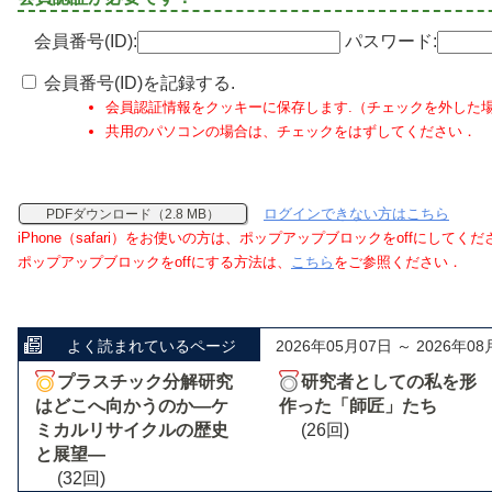
会員番号(ID):
パスワード:
会員番号(ID)を記録する.
会員認証情報をクッキーに保存します.（チェックを外した
共用のパソコンの場合は、チェックをはずしてください．
ログインできない方はこちら
PDFダウンロード（2.8 MB）
iPhone（safari）をお使いの方は、ポップアップブロックをoffにしてく
ポップアップブロックをoffにする方法は、
こちら
をご参照ください．
よく読まれているページ
2026年05月07日 ～ 2026年08
プラスチック分解研究
研究者としての私を形
はどこへ向かうのか―ケ
作った「師匠」たち
ミカルリサイクルの歴史
(26回)
と展望―
(32回)