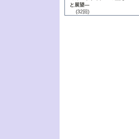
と展望―
(32回)