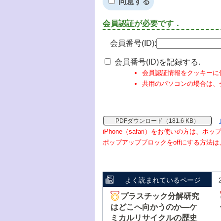
同意する
会員認証が必要です．
会員番号(ID):
会員番号(ID)を記録する.
会員認証情報をクッキーに
共用のパソコンの場合は、
PDFダウンロード（181.6 KB）
iPhone（safari）をお使いの方は、
ポップアップブロックをoffにする方法は
よく読まれているページ
プラスチック分解研究
はどこへ向かうのか―ケ
ミカルリサイクルの歴史