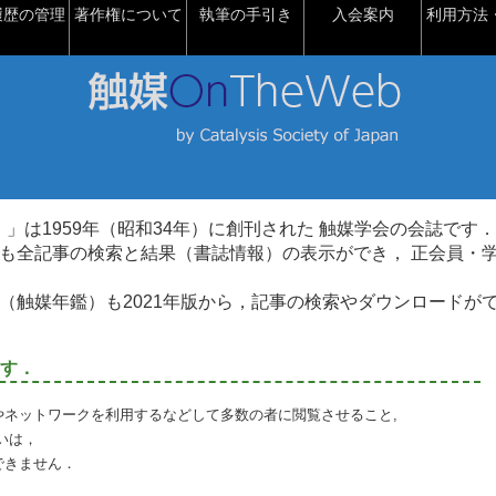
履歴の管理
著作権について
執筆の手引き
入会案内
利用方法・
talysis）」は1959年（昭和34年）に創刊された 触媒学会の会誌です．
も全記事の検索と結果（書誌情報）の表示ができ， 正会員・
（触媒年鑑）も2021年版から，記事の検索やダウンロードが
す．
やネットワークを利用するなどして多数の者に閲覧させること,
いは，
できません．