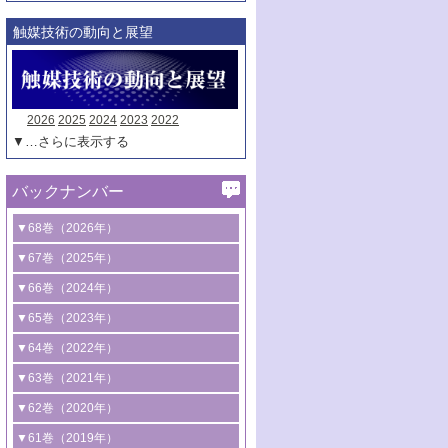
触媒技術の動向と展望
2026
2025
2024
2023
2022
▼…さらに表示する
バックナンバー
▼68巻（2026年）
1号 過酸化水素合成に関する研究動向
▼67巻（2025年）
2号 コンピューター技術により加速する
1号 CO
水素化によるグリーン燃料/グリ
▼66巻（2024年）
2
触媒開発
ーンケミカル製造
1号 低次元ナノ構造を有する触媒材料
▼65巻（2023年）
3号 有機分子変換やCO
資源化のための
2
2号 水素製造のための水分解技術に関す
2号 規制反応場を活用した固体触媒研究
1号 炭素が関わる触媒機能
▼64巻（2022年）
光触媒に関する最近の研究
る最近の研究
の新展開
2号 プラスチックケミカルリサイクルの
1号 合成ガス製造とCOを用いるケミカル
▼63巻（2021年）
B号 第137回触媒討論会（2026年）
3号 オレフィン系樹脂の精密合成に関す
3号 未踏分子変換を目指した酸化触媒プ
ための触媒技術
ズ合成の最新動向
1号 金触媒の新展開
▼62巻（2020年）
る最新技術
ロセスの最前線
3号 非酸化物系金属化合物を基盤とした
2号 化学品合成のための合金触媒開発
2号 ペロブスカイト
1号 触媒設計を拓く欠陥構造のキャラク
▼61巻（2019年）
4号 アルコール類の効率的変換を実現す
4号 シンクロトロン放射光および中性子
触媒材料の開発