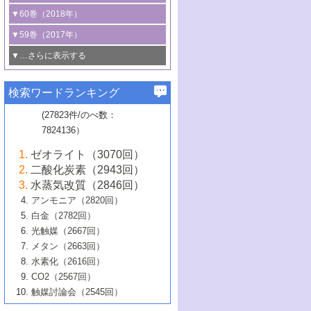
3号 CO
の排出削減および有効活用のた
タリゼーション
2
3号 特殊反応場を利用した触媒的分子変
る非貴金属触媒の研究動向
線を利用した触媒解析技術の最先端
1号 物質移動制御に着目した触媒プロセ
▼60巻（2018年）
4号 格子酸素・格子酸素欠陥を利用した
めの触媒技術
換反応
2号 機能化学品製造に資するクリーンな
ス開発
5号 ゼオライトの合成と応用における研
5号 単原子触媒
触媒反応
1号 固体酸触媒の最新の研究動向
▼59巻（2017年）
触媒的酸化反応
4号 若手による情報発信企画～とびたて
4号 多孔質材料を用いた触媒の新展開
究動向
2号 CO
フリー水素サプライチェーンに
2
6号 参照触媒委員会からのお知らせ
5号 生体触媒によるエネルギー変換反応
2号 二酸化炭素からの有用化学品合成
1号 いたるところに，触媒
▼…さらに表示する
若き触媒の研究者たち～（1）
3号 水処理のための触媒化学
5号 情報学的手法を用いた触媒開発
6号 ヘテロ接合界面
関わる触媒開発動向
B号 第133回触媒討論会（2023年）
6号 窒素とリンの循環のための触媒・機
3号 ナノ粒子・クラスター触媒の最前線
2号 機能性材料の局所構造解析のための
5号 若手による情報発信企画～とびたて
▼58巻（2016年）
4号 光触媒を用いた水分解の最新の研究
6号 カーボンニュートラルに向けた電解
B号 第135回触媒討論会（2025年）
3号 精密高分子合成に関する最近の研究
能性材料
最先端技術
検索ワードランキング
4号 60周年記念企画
若き触媒の研究者たち～（2）
動向
技術
1号 ユニークな構造の高分子を生み出す触
▼57巻（2015年）
動向
B号 第131回触媒討論会（2023年）
3号 無機分離膜材料の開発と触媒反応プ
5号 進化するゼオライト合成技術
6号 石油のノーブル・ユースを志向した
媒技術
(27823件/のべ数：
5号 次世代の触媒プロセスを支えるマイ
B号 第127回触媒討論会（2021年・オン
1号 水素キャリアにかかわる触媒技術の新
4号 バイオマス化成品製造のための触媒
▼56巻（2014年）
ロセスへの適用
触媒技術
7824136）
クロ波
6号 非貴金属系触媒における電気化学的
ライン開催(Zoom)のみ）
2号 リグニンからの化成品製造に向けた触
展開
技術
1号 特殊環境場を利用した材料合成
▼55巻（2013年）
4号 触媒研究における計算科学の利用
酸素還元反応
B号 第129回触媒討論会（2022年・京都
媒技術
6号 メタン転換技術の最新動向
ゼオライト（3070回）
2号 石油精製用触媒の最近の進展
5号 固体触媒による含窒素有機化合物変
2号 光触媒反応機構に関する最新の研究動
1号 高耐久性燃料電池システム用触媒にお
大学：オンライン・対面開催）
▼54巻（2012年）
5号 水素のふるまいを解き明かす最先端
B号 第121回触媒討論会（2018年・東京
3号 触媒研究の最先端～とびたて若き研究
二酸化炭素（2943回）
B号 第125回触媒討論会（2020年・工学
換の最前線
3号 固体酸化物形燃料電池（SOFC）におけ
向
ける新展開
研究
大学）
1号 規則性多孔体の利用技術における最近
▼53巻（2011年）
者たち～（1）
水蒸気改質（2846回）
院大学）
るアノード触媒上での燃料直接改質技術
6号 貴金属使用量低減に向けた自動車排
3号 固体高分子形燃料電池カソード触媒の
2号 リビングラジカル重合の最近の動向
6号 低級アルカンの有効利用のための触
の進歩
アンモニア（2820回）
4号 触媒研究の最先端～とびたて若き研究
1号 金属学から見る合金触媒の新展開
▼52巻（2010年）
ガス浄化触媒の開発
4号 コアシェル構造の制御による触媒機能
開発動向
媒技術
白金（2782回）
3号 天然ガスの化学工業的展開に関する触
2号 第109回触媒討論会
者たち～（2）
2号 第107回触媒討論会
の向上
1号 触媒の劣化対策と長寿命触媒開発
B号 第123回触媒討論会（2019年・大阪
▼51巻（2009年）
4号 人工光合成に向けた近年のアプローチ
光触媒（2667回）
媒技術
B号 第119回触媒討論会（2017年・首都
3号 貴金属低減技術の最新動向
5号 触媒研究の最先端～とびたて若き研究
市立大学）
3号 触媒のその場観察法の進歩（１）
5号 工業触媒およびその周辺技術の最近の
2号 第105回触媒討論会
1号 炭素材料－熱い注目を集める材料－
▼50巻（2008年）
メタン（2663回）
大学東京）
5号 未利用熱エネルギーの有効活用に貢献
4号 貴金属触媒の精密構造制御とその活用
者たち～（3）
4号 貴金属代替技術の最新動向
進歩
水素化（2616回）
4号 触媒のその場観察法の進歩（２）
3号 ナノ構造が拓く新機能
する触媒技術
2号 第103回触媒討論会
1号 触媒化学と学会のこの10年，半世紀，
▼49巻（2007年）
5号 バイオマス化成品製造のための固体触
6号 イオニクス材料と燃料電池・電解合成
5号 光触媒による物質変換反応の新展開
CO2（2567回）
6号 ナノシート
5号 不活性結合の触媒的活性化による有機
そして未来
4号 活性サイトおよびその環境の精密な設
6号 ポリオキソメタレート
3号 環境浄化用光触媒の現状と課題
媒の開発
1号 含フッ素化合物の合成と触媒
▼48巻（2006年）
の最新の研究動向
触媒討論会（2545回）
6号 グラフェン
合成
B号 第115回触媒討論会（2015年・成蹊大
計による触媒の高機能化
2号 第101回触媒討論会
B号 第113回触媒討論会（2014年・ロワジ
4号 水素社会の実現に向けた水素製造・貯
6号 ナノ空間─吸着状態解析から新機能開拓
2号 第99回触媒討論会
B号 第117回触媒討論会（2016年・大阪府
1号 固体酸触媒の最近の進歩
▼47巻（2005年）