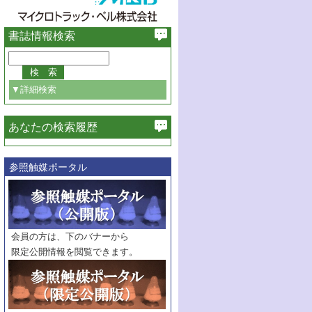
書誌情報検索
▼詳細検索
あなたの検索履歴
必ず含む
参照触媒ポータル
巻・号指定
巻
号
範囲指定
巻
号～
巻
会員の方は、下のバナーから
号
限定公開情報を閲覧できます。
触媒年鑑
年度
記事種別
マーク：
マークあり