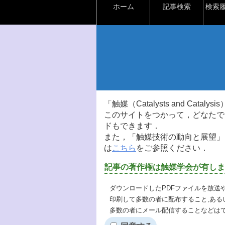
ホーム
記事検索
検索
「触媒（Catalysts and Ca
このサイトをつかって，どなたで
ドもできます．
また，「触媒技術の動向と展望」
は
こちら
をご参照ください．
記事の著作権は触媒学会が有しま
ダウンロードしたPDFファイルを放送
印刷して多数の者に配布すること,ある
多数の者にメール配信することなどは