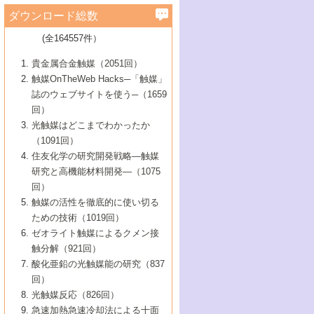
学）
7号 水素を利用する化成品合成の新潮流
6号 新しい固体酸触媒技術
5号 触媒を有効に使うための技術
ールホテル豊橋）
蔵技術の進歩
まで─
3号 メソポーラス物質の新展開
立大学）
3号 実用的ファインケミカル合成プロセス
ダウンロード総数
2号 第97回触媒討論会
1号 最近の触媒担体とその効果
▼46巻（2004年）
7号 ゼオライト合成における最近の進歩
6号 第106回触媒討論会
5号 CO
が関わる触媒・材料
B号 第111回触媒討論会（2013年・関西大
4号 錯体を利用したユニークな表面構造の
を実現する触媒
2
3号 リビング重合触媒の最近の展開
2号 第95回触媒討論会
(全164557件）
1号 部分酸化反応触媒の最前線
▼45巻（2003年）
学）
構築と機能
7号 有機分子触媒による精密有機合成
4号 バイオマス活用のための技術開発
6号 第104回触媒討論会
4号 今後の液体燃料を支える触媒技術
3号 化成品を合成するゼオライト触媒
2号 第93回触媒討論会
1号 なぜこの触媒が良いのか？
▼44巻（2002年）
貴金属合金触媒（2051回）
5号 若手会員による触媒研究の未来展望1：
8号 高機能化ポリオレフィンに向けた重合
5号 こんな物質，あんな物質―新たな触媒
7号 持続可能社会実現のための触媒および
5号 水素製造・貯蔵のための触媒技術の新
4号 水分解用光触媒材料
3号 特殊エネルギー場の触媒反応
触媒OnTheWeb Hacks─「触媒」
企業編
2号 第91回触媒討論会
触媒の最近の進展
1号 高次制御された触媒の化学
▼43巻（2001年）
の可能性―
触媒関連技術
しい展開
誌のウェブサイトを使う─（1659
5号 時間分解分光の進歩と応用
4号 生体内における金属の触媒作用
6号 第102回触媒討論会
3号 最近の自動車排ガス処理技術
2号 第89回触媒討論会
1号 グリーンケミストリーと触媒
▼42巻（2000年）
6号 第100回触媒討論会
8号 未来を拓く金属錯体
回）
6号 第98回触媒討論会
6号 第96回触媒討論会
5号 ファインケミカルズの展開に寄与する
7号 触媒・化学反応における計算化学の進
4号 触媒研究の現状と将来─第90回触媒討論
3号 触媒を利用した電気化学の新展開
2号 第87回触媒討論会特集号
1号 触媒反応工学の明日を拓く
▼41巻（1999年）
7号 『結晶の化学』を活かした触媒研究
光触媒はどこまでわかったか
7号 基礎化学品製造の触媒技術
触媒
歩
会Aから
7号 未来型金属錯体触媒開発への展望
4号 ナノ材料の調製と機能化
（1091回）
3号 生体触媒とバイオプロセス
2号 第85回触媒討論会
8号 イオン液体の応用
1号 孔、穴、あな?-特異な空間とその利用-
▼40巻（1998年）
8号 多機能型リアクター
6号 第94回触媒討論会
8号 若手研究者による触媒研究の未来展望
5号 基礎化学品製造の触媒技術
8号 超臨界流体を用いた化学プロセスの新
住友化学の研究開発戦略―触媒
5号 こんな触媒が欲しい
4号 水素製造・利用の触媒化学
3号 反応ダイナミクス
2号 第83回触媒討論会
1号 創立40周年記念・触媒化学この10年の
▼39巻（1997年）
2：大学・研究所編
展開
研究と高機能材料開発―（1075
7号 サブナノレベルでみた新しい表面現象
6号 第92回触媒討論会
6号 第90回触媒討論会
5号 触媒研究における新しい切り口：コン
進展と21世紀への提言/創立40周年記念・触
4号 超臨界流体の触媒反応への応用
3号 均一系触媒反応最前線
1号 均一系と不均一系触媒反応-その特徴と
回）
▼38巻（1996年）
8号 オレフィン重合触媒の新たな展
7号 基礎化学品製造の触媒技術
ビナトリアルケミストリー
媒学会この10年の歩みとこれから/創立40周
7号 触媒研究と学術雑誌/情報
5号 触媒のおもしろさをどのように伝える
接点
触媒の活性を徹底的に使い切る
4号 実用炭素材料の新展開
1号 触媒の構造と触媒作用/C1化学を中心と
▼37巻（1995年）
年記念・記録は語る
8号 資源の循環と触媒技術
6号 第88回触媒討論会特集号
か
ための技術（1019回）
8号 若い世代からみた触媒化学の現状と未
2号 第79回触媒討論会
5号 研究の方法論を考える
する21世紀への触媒
1号 ファインケミカルズと固体触媒
▼36巻（1994年）
2号 第81回触媒討論会
ゼオライト触媒によるクメン接
来
7号 企業における触媒研究のブレークスル
6号 第86回触媒討論会
3号 最新NO除去触媒の実用化研究
6号 第84回触媒討論会
2号 第77回触媒討論会
2号 第75回触媒討論会
触分解（921回）
1号 電気化学と触媒
▼35巻（1993年）
ー
3号 計算機触媒化学へのさそい
7号 水素化精製触媒の新しい展開
4号 新しい反応場を目指した触媒調製
7号 機能性金属材料と触媒
3号 オリンピックメダル:金・銀・銅はどん
酸化亜鉛の光触媒能の研究（837
3号 希土類を利用した触媒
2号 第73回触媒討論会
8号 この材料を触媒として使ってみません
4号 触媒劣化の制御と予測
1号 工業触媒開発マニュアル―探索から工
▼34巻（1992年）
8号 新しい反応性と機能性を目指した金属
な触媒作用を示すか
回）
5号 反応・分離技術の新しい展開
8号 触媒研究へのNMRの応用と展望
か？
業化まで
4号 触媒とリサイクル
3号 C4化学の展開
5号 最新の実用プロセスと触媒
クラスタ-化学
1号 インパクトを与えたこの研究
▼33巻（1991年）
光触媒反応（826回）
4号 触媒作用における機能の複合化
6号 第80回触媒討論会
2号 第71回触媒討論会
5号 エネルギー変換触媒
4号 《通常号》
6号 第82回触媒討論会
急速加熱急速冷却法による十面
2号 第69回触媒討論会
1号 触媒プロセス開発マニュアル―探索か
▼32巻（1990年）