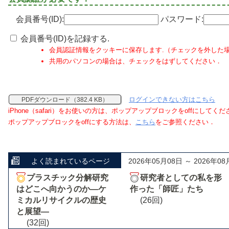
会員番号(ID):
パスワード:
会員番号(ID)を記録する.
会員認証情報をクッキーに保存します.（チェックを外した
共用のパソコンの場合は、チェックをはずしてください．
ログインできない方はこちら
PDFダウンロード（382.4 KB）
iPhone（safari）をお使いの方は、ポップアップブロックをoffにしてく
ポップアップブロックをoffにする方法は、
こちら
をご参照ください．
よく読まれているページ
2026年05月08日 ～ 2026年08
プラスチック分解研究
研究者としての私を形
はどこへ向かうのか―ケ
作った「師匠」たち
ミカルリサイクルの歴史
(26回)
と展望―
(32回)