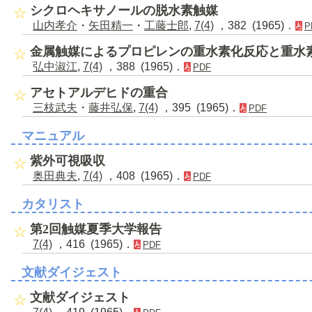
シクロヘキサノールの脱水素触媒
山内孝介
・
矢田精一
・
工藤士郎
,
7(4)
，382 (1965)．
P
金属触媒によるプロピレンの重水素化反応と重水
弘中淑江
,
7(4)
，388 (1965)．
PDF
アセトアルデヒドの重合
三枝武夫
・
藤井弘保
,
7(4)
，395 (1965)．
PDF
マニュアル
紫外可視吸収
奥田典夫
,
7(4)
，408 (1965)．
PDF
カタリスト
第2回触媒夏季大学報告
7(4)
，416 (1965)．
PDF
文献ダイジェスト
文献ダイジェスト