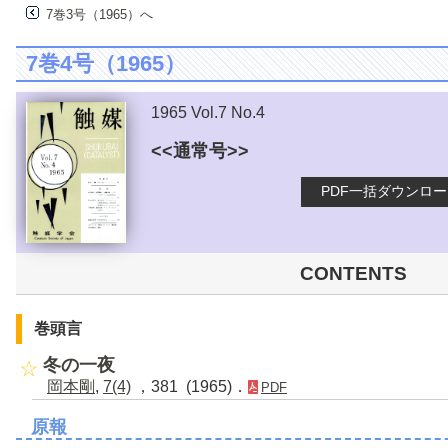
7巻3号（1965）へ
7巻4号（1965）
1965 Vol.7 No.4
<<通常号>>
PDF一括ダウンロ
CONTENTS
巻頭言
冬の一夜
岡本剛
,
7(4)
，381 (1965)．
PDF
原報