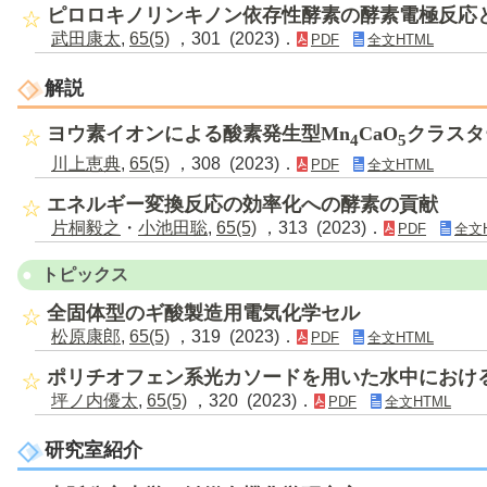
ピロロキノリンキノン依存性酵素の酵素電極反応
武田康太
,
65(5)
，301 (2023)．
PDF
全文HTML
解説
ヨウ素イオンによる酸素発生型Mn
CaO
クラスタ
4
5
川上恵典
,
65(5)
，308 (2023)．
PDF
全文HTML
エネルギー変換反応の効率化への酵素の貢献
片桐毅之
・
小池田聡
,
65(5)
，313 (2023)．
PDF
全文
トピックス
全固体型のギ酸製造用電気化学セル
松原康郎
,
65(5)
，319 (2023)．
PDF
全文HTML
ポリチオフェン系光カソードを用いた水中におけ
坪ノ内優太
,
65(5)
，320 (2023)．
PDF
全文HTML
研究室紹介