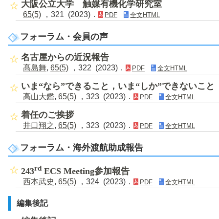
大阪公立大学 触媒有機化学研究室
65(5)
，321 (2023)．
PDF
全文HTML
フォーラム・会員の声
名古屋からの近況報告
髙島舞
,
65(5)
，322 (2023)．
PDF
全文HTML
いま“なら”できること，いま“しか”できないこと
高山大鑑
,
65(5)
，323 (2023)．
PDF
全文HTML
着任のご挨拶
井口翔之
,
65(5)
，323 (2023)．
PDF
全文HTML
フォーラム・海外渡航助成報告
rd
243
ECS Meeting参加報告
西本武史
,
65(5)
，324 (2023)．
PDF
全文HTML
編集後記