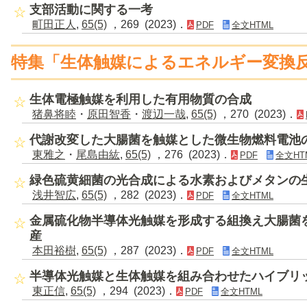
支部活動に関する一考
町田正人
,
65(5)
，269 (2023)．
PDF
全文HTML
特集「生体触媒によるエネルギー変換
生体電極触媒を利用した有用物質の合成
猪鼻将睦
・
原田智香
・
渡辺一哉
,
65(5)
，270 (2023)．
代謝改変した大腸菌を触媒とした微生物燃料電池
東雅之
・
尾島由紘
,
65(5)
，276 (2023)．
PDF
全文HT
緑色硫黄細菌の光合成による水素およびメタンの
浅井智広
,
65(5)
，282 (2023)．
PDF
全文HTML
金属硫化物半導体光触媒を形成する組換え大腸菌
産
本田裕樹
,
65(5)
，287 (2023)．
PDF
全文HTML
半導体光触媒と生体触媒を組み合わせたハイブリ
東正信
,
65(5)
，294 (2023)．
PDF
全文HTML