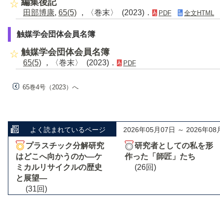
編集後記
田部博康
,
65(5)
，〈巻末〉 (2023)．
PDF
全文HTML
触媒学会団体会員名簿
触媒学会団体会員名簿
65(5)
，〈巻末〉 (2023)．
PDF
65巻4号（2023）へ
よく読まれているページ
2026年05月07日 ～ 2026年08
プラスチック分解研究
研究者としての私を形
はどこへ向かうのか―ケ
作った「師匠」たち
ミカルリサイクルの歴史
(26回)
と展望―
(31回)