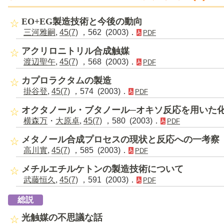
EO+EG製造技術と今後の動向
三河雅嗣
,
45(7)
，562 (2003)．
PDF
アクリロニトリル合成触媒
渡辺聖午
,
45(7)
，568 (2003)．
PDF
カプロラクタムの製造
掛谷登
,
45(7)
，574 (2003)．
PDF
オクタノール・ブタノール─オキソ反応を用いた
横森万
・
大原卓
,
45(7)
，580 (2003)．
PDF
メタノール合成プロセスの現状と反応への一考察
高川實
,
45(7)
，585 (2003)．
PDF
メチルエチルケトンの製造技術について
武藤恒久
,
45(7)
，591 (2003)．
PDF
総説
光触媒の不思議な話