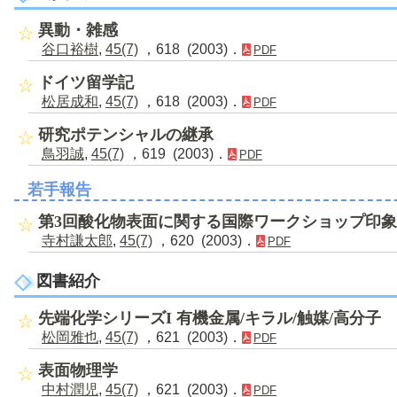
異動・雑感
谷口裕樹
,
45(7)
，618 (2003)．
PDF
ドイツ留学記
松居成和
,
45(7)
，618 (2003)．
PDF
研究ポテンシャルの継承
鳥羽誠
,
45(7)
，619 (2003)．
PDF
若手報告
第3回酸化物表面に関する国際ワークショップ印
寺村謙太郎
,
45(7)
，620 (2003)．
PDF
図書紹介
先端化学シリーズI 有機金属/キラル/触媒/高分子
松岡雅也
,
45(7)
，621 (2003)．
PDF
表面物理学
中村潤児
,
45(7)
，621 (2003)．
PDF