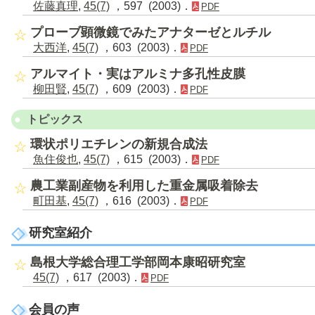
佐藤真理
,
45(7)
，597 (2003)．
PDF
プローブ顕微鏡でみたアナターゼとルチル
大西洋
,
45(7)
，603 (2003)．
PDF
アルマイト・実はアルミナ多孔性皮膜
柳田賢
,
45(7)
，609 (2003)．
PDF
トピックス
環状ポリエチレンの新規合成法
魚住俊也
,
45(7)
，615 (2003)．
PDF
農工業副産物を利用した重金属吸着除去
町田基
,
45(7)
，616 (2003)．
PDF
研究室紹介
島根大学総合理工学部岡本康昭研究室
45(7)
，617 (2003)．
PDF
会員の声