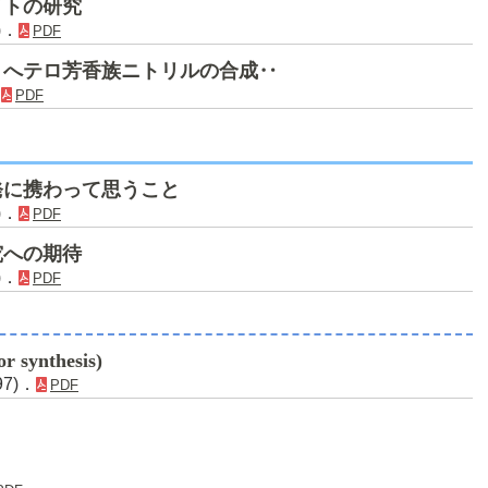
イトの研究
)．
PDF
・へテロ芳香族ニトリルの合成‥
．
PDF
発に携わって思うこと
)．
PDF
究への期待
)．
PDF
r synthesis)
97)．
PDF