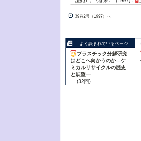
39(3)
，〈巻末〉 (1997)．
39巻2号（1997）へ
よく読まれているページ
プラスチック分解研究
はどこへ向かうのか―ケ
ミカルリサイクルの歴史
と展望―
(32回)