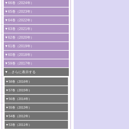
2号 コンピューター技術により加速する
1号 CO
水素化によるグリーン燃料/グリ
▼66巻（2024年）
2
触媒開発
ーンケミカル製造
1号 低次元ナノ構造を有する触媒材料
▼65巻（2023年）
3号 有機分子変換やCO
資源化のための
2
2号 水素製造のための水分解技術に関す
2号 規制反応場を活用した固体触媒研究
1号 炭素が関わる触媒機能
▼64巻（2022年）
光触媒に関する最近の研究
る最近の研究
の新展開
2号 プラスチックケミカルリサイクルの
1号 合成ガス製造とCOを用いるケミカル
▼63巻（2021年）
B号 第137回触媒討論会（2026年）
3号 オレフィン系樹脂の精密合成に関す
3号 未踏分子変換を目指した酸化触媒プ
ための触媒技術
ズ合成の最新動向
1号 金触媒の新展開
▼62巻（2020年）
る最新技術
ロセスの最前線
3号 非酸化物系金属化合物を基盤とした
2号 化学品合成のための合金触媒開発
2号 ペロブスカイト
1号 触媒設計を拓く欠陥構造のキャラク
▼61巻（2019年）
4号 アルコール類の効率的変換を実現す
4号 シンクロトロン放射光および中性子
触媒材料の開発
3号 CO
の排出削減および有効活用のた
タリゼーション
2
3号 特殊反応場を利用した触媒的分子変
る非貴金属触媒の研究動向
線を利用した触媒解析技術の最先端
1号 物質移動制御に着目した触媒プロセ
▼60巻（2018年）
4号 格子酸素・格子酸素欠陥を利用した
めの触媒技術
換反応
2号 機能化学品製造に資するクリーンな
ス開発
5号 ゼオライトの合成と応用における研
5号 単原子触媒
触媒反応
1号 固体酸触媒の最新の研究動向
▼59巻（2017年）
触媒的酸化反応
4号 若手による情報発信企画～とびたて
4号 多孔質材料を用いた触媒の新展開
究動向
2号 CO
フリー水素サプライチェーンに
2
6号 参照触媒委員会からのお知らせ
5号 生体触媒によるエネルギー変換反応
2号 二酸化炭素からの有用化学品合成
1号 いたるところに，触媒
▼…さらに表示する
若き触媒の研究者たち～（1）
3号 水処理のための触媒化学
5号 情報学的手法を用いた触媒開発
6号 ヘテロ接合界面
関わる触媒開発動向
B号 第133回触媒討論会（2023年）
6号 窒素とリンの循環のための触媒・機
3号 ナノ粒子・クラスター触媒の最前線
2号 機能性材料の局所構造解析のための
5号 若手による情報発信企画～とびたて
▼58巻（2016年）
4号 光触媒を用いた水分解の最新の研究
6号 カーボンニュートラルに向けた電解
B号 第135回触媒討論会（2025年）
3号 精密高分子合成に関する最近の研究
能性材料
最先端技術
4号 60周年記念企画
若き触媒の研究者たち～（2）
動向
技術
1号 ユニークな構造の高分子を生み出す触
▼57巻（2015年）
動向
B号 第131回触媒討論会（2023年）
3号 無機分離膜材料の開発と触媒反応プ
5号 進化するゼオライト合成技術
6号 石油のノーブル・ユースを志向した
媒技術
5号 次世代の触媒プロセスを支えるマイ
B号 第127回触媒討論会（2021年・オン
1号 水素キャリアにかかわる触媒技術の新
4号 バイオマス化成品製造のための触媒
▼56巻（2014年）
ロセスへの適用
触媒技術
クロ波
6号 非貴金属系触媒における電気化学的
ライン開催(Zoom)のみ）
2号 リグニンからの化成品製造に向けた触
展開
技術
1号 特殊環境場を利用した材料合成
▼55巻（2013年）
4号 触媒研究における計算科学の利用
酸素還元反応
B号 第129回触媒討論会（2022年・京都
媒技術
6号 メタン転換技術の最新動向
2号 石油精製用触媒の最近の進展
5号 固体触媒による含窒素有機化合物変
2号 光触媒反応機構に関する最新の研究動
1号 高耐久性燃料電池システム用触媒にお
大学：オンライン・対面開催）
▼54巻（2012年）
5号 水素のふるまいを解き明かす最先端
B号 第121回触媒討論会（2018年・東京
3号 触媒研究の最先端～とびたて若き研究
B号 第125回触媒討論会（2020年・工学
換の最前線
3号 固体酸化物形燃料電池（SOFC）におけ
向
ける新展開
研究
大学）
1号 規則性多孔体の利用技術における最近
▼53巻（2011年）
者たち～（1）
院大学）
るアノード触媒上での燃料直接改質技術
6号 貴金属使用量低減に向けた自動車排