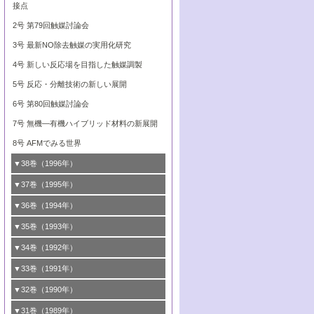
ビナトリアルケミストリー
媒学会この10年の歩みとこれから/創立40周
7号 触媒研究と学術雑誌/情報
5号 触媒のおもしろさをどのように伝える
接点
4号 実用炭素材料の新展開
年記念・記録は語る
8号 資源の循環と触媒技術
6号 第88回触媒討論会特集号
か
8号 若い世代からみた触媒化学の現状と未
2号 第79回触媒討論会
5号 研究の方法論を考える
2号 第81回触媒討論会
来
7号 企業における触媒研究のブレークスル
6号 第86回触媒討論会
3号 最新NO除去触媒の実用化研究
6号 第84回触媒討論会
ー
3号 計算機触媒化学へのさそい
7号 水素化精製触媒の新しい展開
4号 新しい反応場を目指した触媒調製
7号 機能性金属材料と触媒
8号 この材料を触媒として使ってみません
4号 触媒劣化の制御と予測
8号 新しい反応性と機能性を目指した金属
5号 反応・分離技術の新しい展開
8号 触媒研究へのNMRの応用と展望
か？
5号 最新の実用プロセスと触媒
クラスタ-化学
6号 第80回触媒討論会
6号 第82回触媒討論会
7号 無機―有機ハイブリッド材料の新展開
7号 ナノ構造体の化学
8号 AFMでみる世界
8号 あの反応は今
▼38巻（1996年）
1号 触媒の構造と触媒作用/C1化学を中心と
▼37巻（1995年）
する21世紀への触媒
1号 ファインケミカルズと固体触媒
▼36巻（1994年）
2号 第77回触媒討論会
2号 第75回触媒討論会
1号 電気化学と触媒
▼35巻（1993年）
3号 オリンピックメダル:金・銀・銅はどん
3号 希土類を利用した触媒
2号 第73回触媒討論会
1号 工業触媒開発マニュアル―探索から工
▼34巻（1992年）
な触媒作用を示すか
業化まで
4号 触媒とリサイクル
3号 C4化学の展開
1号 インパクトを与えたこの研究
▼33巻（1991年）
4号 触媒作用における機能の複合化
2号 第71回触媒討論会
5号 エネルギー変換触媒
4号 《通常号》
2号 第69回触媒討論会
1号 触媒プロセス開発マニュアル―探索か
▼32巻（1990年）
5号 未来を拓け！若手研究者
3号 研究開発のうらおもて―着想と展開
6号 第76回触媒討論会
5号 《通常号》
ら工業化まで，知っておきたいこと PartII
3号 ケミカルズ合成触媒―新しい展開と応
1号 21世紀に向けて触媒研究の飛躍をめざ
▼31巻（1989年）
6号 第78回触媒討論会