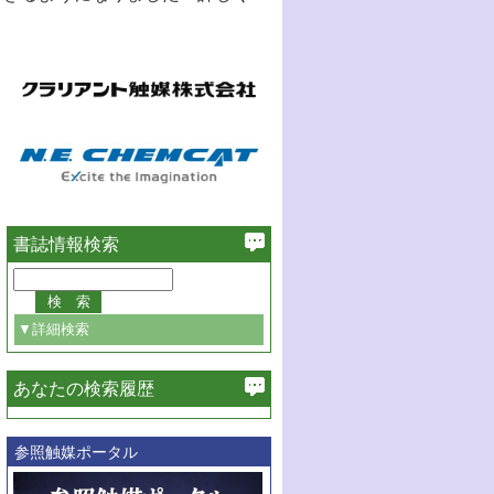
書誌情報検索
▼詳細検索
あなたの検索履歴
必ず含む
参照触媒ポータル
巻・号指定
巻
号