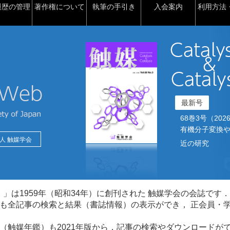
履歴の管理
著作権について
執筆の手引き
入会案内
利用方法・
最新号
68巻3号（2026）2
有機分子変換や
人 触媒学会
近の研究
talysis）」は1959年（昭和34年）に創刊された 触媒学会の会誌です．
も全記事の検索と結果（書誌情報）の表示ができ， 正会員・
（触媒年鑑）も2021年版から，記事の検索やダウンロードが