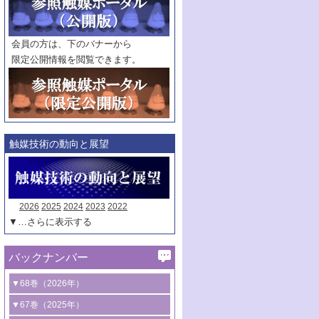
範囲指定
巻
号～
巻
会員の方は、下のバナーから
号
限定公開情報を閲覧できます。
触媒年鑑
年度
記事種別
マーク：
マークあり
触媒技術の動向と展望
2026
2025
2024
2023
2022
▼…さらに表示する
バックナンバー
▼68巻（2026年）
1号 過酸化水素合成に関する研究動向
▼67巻（2025年）