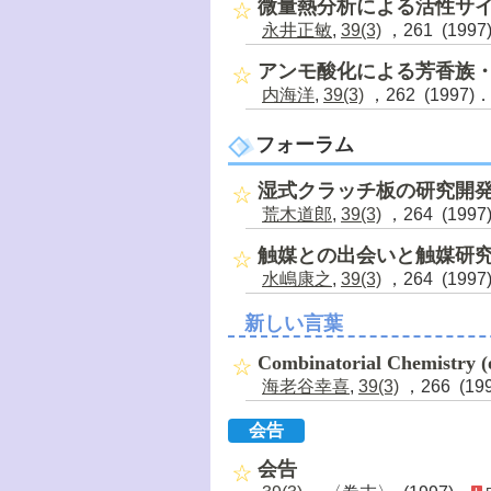
微量熱分析による活性サ
永井正敏
,
39(3)
，261 (1997
アンモ酸化による芳香族
内海洋
,
39(3)
，262 (1997)
フォーラム
湿式クラッチ板の研究開
荒木道郎
,
39(3)
，264 (1997
触媒との出会いと触媒研
水嶋康之
,
39(3)
，264 (1997
新しい言葉
Combinatorial Chemistry (o
海老谷幸喜
,
39(3)
，266 (19
会告
会告