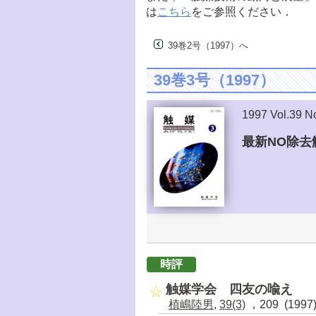
は
こちら
をご参照ください．
39巻2号（1997）へ
39巻3号（1997）
1997 Vol.39 N
最新NO除去
時評
触媒学会 四友の喩え
植嶋陸男
,
39(3)
，209 (1997