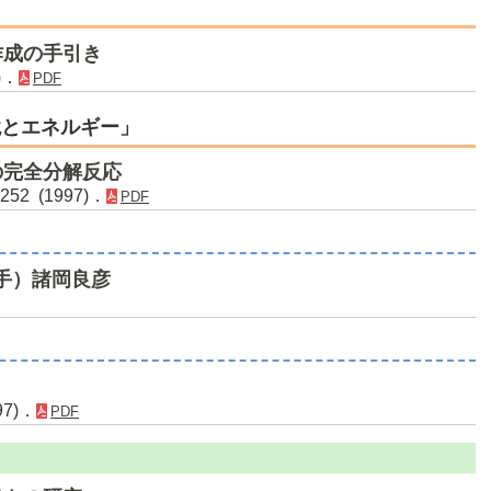
作成の手引き
)．
PDF
境とエネルギー」
の完全分解反応
52 (1997)．
PDF
き手）諸岡良彦
97)．
PDF