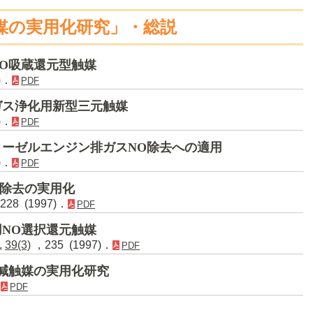
媒の実用化研究」・総説
O吸蔵還元型触媒
)．
PDF
ガス浄化用新型三元触媒
)．
PDF
ーゼルエンジン排ガスNO除去への適用
)．
PDF
O除去の実用化
28 (1997)．
PDF
NO選択還元触媒
,
39(3)
，235 (1997)．
PDF
減触媒の実用化研究
．
PDF