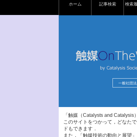
ホーム
記事検索
検索
一般社団法
「触媒（Catalysts and Ca
このサイトをつかって，どなたで
ドもできます．
また，「触媒技術の動向と展望」