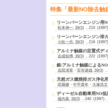
特集「最新NO除去触
リーンバーンエンジン用N
松本伸一
,
39(3)
，210 (1997
リーンバーンエンジン排
小松一也
,
39(3)
，216 (1997
アルミナ触媒の定置式ディ
吉成知博
,
39(3)
，222 (1997
銀/アルミナ触媒によるN
吉田清英
・
宮寺達雄
,
39(3)
，2
天然ガス燃焼排ガス浄化用
田畑健
・
中平貴年
・
大塚浩文
ディーゼル自動車用NO低
掘内真
,
39(3)
，240 (1997)