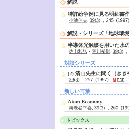
解説
特許紛争例に見る明細書
小池信夫
,
39(3)
，245 (1997
解説・シリーズ「地球環
半導体光触媒を用いた水
佐山和弘
・
荒川裕則
,
39(3)
，2
対談シリーズ
(2) 清山先生に聞く（き
39(3)
，257 (1997)．
PDF
新しい言葉
Atom Economy
海老谷幸喜
,
39(3)
，260 (19
トピックス