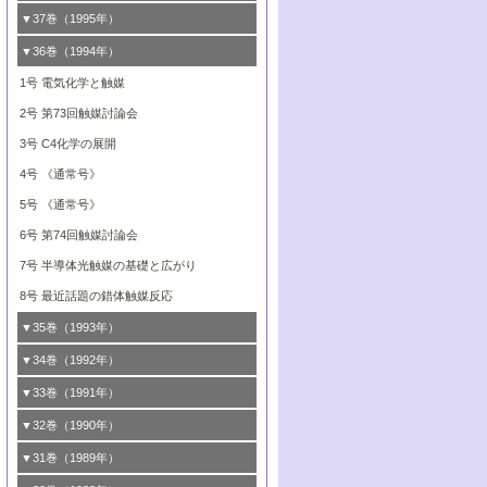
ビナトリアルケミストリー
媒学会この10年の歩みとこれから/創立40周
7号 触媒研究と学術雑誌/情報
5号 触媒のおもしろさをどのように伝える
接点
4号 実用炭素材料の新展開
1号 触媒の構造と触媒作用/C1化学を中心と
▼37巻（1995年）
年記念・記録は語る
8号 資源の循環と触媒技術
6号 第88回触媒討論会特集号
か
8号 若い世代からみた触媒化学の現状と未
2号 第79回触媒討論会
5号 研究の方法論を考える
する21世紀への触媒
1号 ファインケミカルズと固体触媒
▼36巻（1994年）
2号 第81回触媒討論会
来
7号 企業における触媒研究のブレークスル
6号 第86回触媒討論会
3号 最新NO除去触媒の実用化研究
6号 第84回触媒討論会
2号 第77回触媒討論会
2号 第75回触媒討論会
1号 電気化学と触媒
ー
3号 計算機触媒化学へのさそい
7号 水素化精製触媒の新しい展開
4号 新しい反応場を目指した触媒調製
7号 機能性金属材料と触媒
3号 オリンピックメダル:金・銀・銅はどん
3号 希土類を利用した触媒
2号 第73回触媒討論会
8号 この材料を触媒として使ってみません
4号 触媒劣化の制御と予測
8号 新しい反応性と機能性を目指した金属
な触媒作用を示すか
5号 反応・分離技術の新しい展開
8号 触媒研究へのNMRの応用と展望
か？
4号 触媒とリサイクル
3号 C4化学の展開
5号 最新の実用プロセスと触媒
クラスタ-化学
4号 触媒作用における機能の複合化
6号 第80回触媒討論会
5号 エネルギー変換触媒
4号 《通常号》
6号 第82回触媒討論会
5号 未来を拓け！若手研究者
7号 無機―有機ハイブリッド材料の新展開
6号 第76回触媒討論会
5号 《通常号》
7号 ナノ構造体の化学
6号 第78回触媒討論会
8号 AFMでみる世界
7号 表面吸着相の新しい展開
6号 第74回触媒討論会
8号 あの反応は今
7号 ダイナミックな領域への触媒研究の展
8号 マイクロポーラス・クリスタル触媒の
7号 半導体光触媒の基礎と広がり
開/C1化学を中心とする21世紀への触媒
最近の進歩
8号 最近話題の錯体触媒反応
8号 C1化学を中心とする21世紀への触媒
▼35巻（1993年）
1号 工業触媒開発マニュアル―探索から工
▼34巻（1992年）
業化まで
1号 インパクトを与えたこの研究
▼33巻（1991年）
2号 第71回触媒討論会
2号 第69回触媒討論会
1号 触媒プロセス開発マニュアル―探索か
▼32巻（1990年）
3号 研究開発のうらおもて―着想と展開
ら工業化まで，知っておきたいこと PartII
3号 ケミカルズ合成触媒―新しい展開と応
1号 21世紀に向けて触媒研究の飛躍をめざ
▼31巻（1989年）
4号 触媒劣化と寿命の予測
用
2号 第67回触媒討論会
す―触媒化学の裾野を広げよう