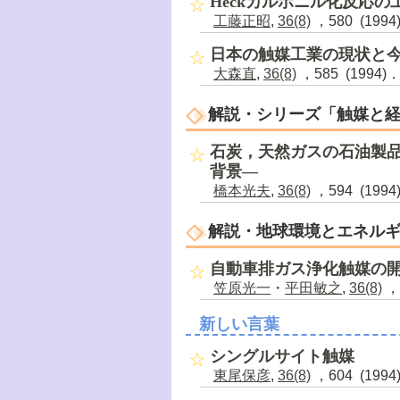
Heckカルボニル化反応の
工藤正昭
,
36(8)
，580 (1994
日本の触媒工業の現状と
大森直
,
36(8)
，585 (1994)
解説・シリーズ「触媒と
石炭，天然ガスの石油製品への
背景―
橋本光夫
,
36(8)
，594 (1994
解説・地球環境とエネル
自動車排ガス浄化触媒の開
笠原光一
・
平田敏之
,
36(8)
，6
新しい言葉
シングルサイト触媒
東尾保彦
,
36(8)
，604 (1994