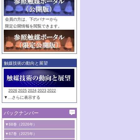
範囲指定
巻
号～
巻
会員の方は、下のバナーから
号
限定公開情報を閲覧できます。
触媒年鑑
年度
記事種別
マーク：
マークあり
触媒技術の動向と展望
2026
2025
2024
2023
2022
▼…さらに表示する
バックナンバー
▼68巻（2026年）
1号 過酸化水素合成に関する研究動向
▼67巻（2025年）