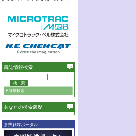
書誌情報検索
▼詳細検索
あなたの検索履歴
必ず含む
参照触媒ポータル
巻・号指定
巻
号