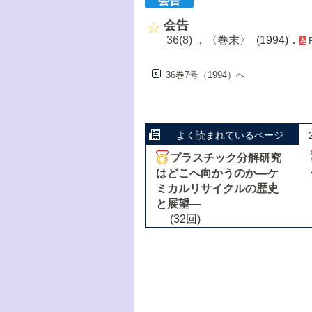
会告
会告
36(8)
，〈巻末〉 (1994)．
36巻7号（1994）へ
よく読まれているページ
プラスチック分解研究
はどこへ向かうのか―ケ
ミカルリサイクルの歴史
と展望―
(32回)