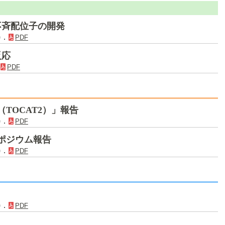
不斉配位子の開発
)．
PDF
反応
．
PDF
TOCAT2）」報告
)．
PDF
ポジウム報告
)．
PDF
)．
PDF