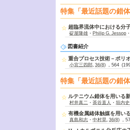
特集「最近話題の錯
超臨界流体中における分
碇屋隆雄
・
Philip G. Jessop
図書紹介
重合プロセス技術－ポリ
小宮三四郎
,
36(8)
，564 (19
特集「最近話題の錯
ルテニウム錯体を用いる
村井真二
・
茶谷直人
・
垣内史
有機金属緒体触媒を用い
真島和志
・
中村晃
,
36(8)
，57