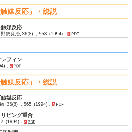
体触媒反応」・総説
子触媒反応
・
野依良治
,
36(8)
，558 (1994)．
PDF
オレフィン
94)．
PDF
体触媒反応」・総説
新触媒反応
敏
,
36(8)
，565 (1994)．
PDF
るリビング重合
2 (1994)．
PDF