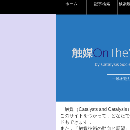
ホーム
記事検索
検索
一般社団法
「触媒（Catalysts and Ca
このサイトをつかって，どなたで
ドもできます．
また，「触媒技術の動向と展望」