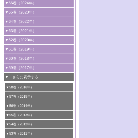
2号 コンピューター技術により加速する
1号 CO
水素化によるグリーン燃料/グリ
▼66巻（2024年）
2
触媒開発
ーンケミカル製造
1号 低次元ナノ構造を有する触媒材料
▼65巻（2023年）
3号 有機分子変換やCO
資源化のための
2
2号 水素製造のための水分解技術に関す
2号 規制反応場を活用した固体触媒研究
1号 炭素が関わる触媒機能
▼64巻（2022年）
光触媒に関する最近の研究
る最近の研究
の新展開
2号 プラスチックケミカルリサイクルの
1号 合成ガス製造とCOを用いるケミカル
▼63巻（2021年）
B号 第137回触媒討論会（2026年）
3号 オレフィン系樹脂の精密合成に関す
3号 未踏分子変換を目指した酸化触媒プ
ための触媒技術
ズ合成の最新動向
1号 金触媒の新展開
▼62巻（2020年）
る最新技術
ロセスの最前線
3号 非酸化物系金属化合物を基盤とした
2号 化学品合成のための合金触媒開発
2号 ペロブスカイト
1号 触媒設計を拓く欠陥構造のキャラク
▼61巻（2019年）
4号 アルコール類の効率的変換を実現す
4号 シンクロトロン放射光および中性子
触媒材料の開発
3号 CO
の排出削減および有効活用のた
タリゼーション
2
3号 特殊反応場を利用した触媒的分子変
る非貴金属触媒の研究動向
線を利用した触媒解析技術の最先端
1号 物質移動制御に着目した触媒プロセ
▼60巻（2018年）
4号 格子酸素・格子酸素欠陥を利用した
めの触媒技術
換反応
2号 機能化学品製造に資するクリーンな
ス開発
5号 ゼオライトの合成と応用における研
5号 単原子触媒
触媒反応
1号 固体酸触媒の最新の研究動向
▼59巻（2017年）
触媒的酸化反応
4号 若手による情報発信企画～とびたて
4号 多孔質材料を用いた触媒の新展開
究動向
2号 CO
フリー水素サプライチェーンに
2
6号 参照触媒委員会からのお知らせ
5号 生体触媒によるエネルギー変換反応
2号 二酸化炭素からの有用化学品合成
1号 いたるところに，触媒
▼…さらに表示する
若き触媒の研究者たち～（1）
3号 水処理のための触媒化学
5号 情報学的手法を用いた触媒開発
6号 ヘテロ接合界面
関わる触媒開発動向
B号 第133回触媒討論会（2023年）
6号 窒素とリンの循環のための触媒・機
3号 ナノ粒子・クラスター触媒の最前線
2号 機能性材料の局所構造解析のための
5号 若手による情報発信企画～とびたて
▼58巻（2016年）
4号 光触媒を用いた水分解の最新の研究
6号 カーボンニュートラルに向けた電解
B号 第135回触媒討論会（2025年）
3号 精密高分子合成に関する最近の研究
能性材料
最先端技術
4号 60周年記念企画
若き触媒の研究者たち～（2）
動向
技術
1号 ユニークな構造の高分子を生み出す触
▼57巻（2015年）
動向
B号 第131回触媒討論会（2023年）
3号 無機分離膜材料の開発と触媒反応プ
5号 進化するゼオライト合成技術
6号 石油のノーブル・ユースを志向した
媒技術
5号 次世代の触媒プロセスを支えるマイ
B号 第127回触媒討論会（2021年・オン
1号 水素キャリアにかかわる触媒技術の新
4号 バイオマス化成品製造のための触媒
▼56巻（2014年）
ロセスへの適用
触媒技術
クロ波
6号 非貴金属系触媒における電気化学的
ライン開催(Zoom)のみ）
2号 リグニンからの化成品製造に向けた触
展開
技術
1号 特殊環境場を利用した材料合成
▼55巻（2013年）
4号 触媒研究における計算科学の利用
酸素還元反応
B号 第129回触媒討論会（2022年・京都
媒技術
6号 メタン転換技術の最新動向
2号 石油精製用触媒の最近の進展
5号 固体触媒による含窒素有機化合物変
2号 光触媒反応機構に関する最新の研究動
1号 高耐久性燃料電池システム用触媒にお
大学：オンライン・対面開催）
▼54巻（2012年）
5号 水素のふるまいを解き明かす最先端
B号 第121回触媒討論会（2018年・東京
3号 触媒研究の最先端～とびたて若き研究
B号 第125回触媒討論会（2020年・工学
換の最前線
3号 固体酸化物形燃料電池（SOFC）におけ
向
ける新展開
研究
大学）
1号 規則性多孔体の利用技術における最近
▼53巻（2011年）
者たち～（1）
院大学）
るアノード触媒上での燃料直接改質技術
6号 貴金属使用量低減に向けた自動車排