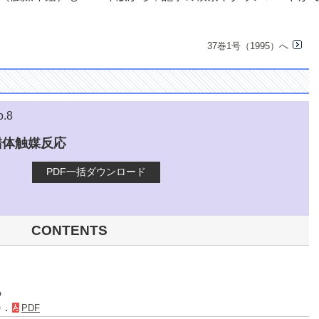
37巻1号（1995）へ
o.8
錯体触媒反応
PDF一括ダウンロード
CONTENTS
る
)．
PDF