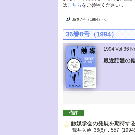
は
こちら
をご参照ください．
36巻7号（1994）へ
36巻8号（1994）
1994 Vol.36 N
最近話題の
時評
触媒学会の発展を期待す
荒井弘通
,
36(8)
，557 (1994