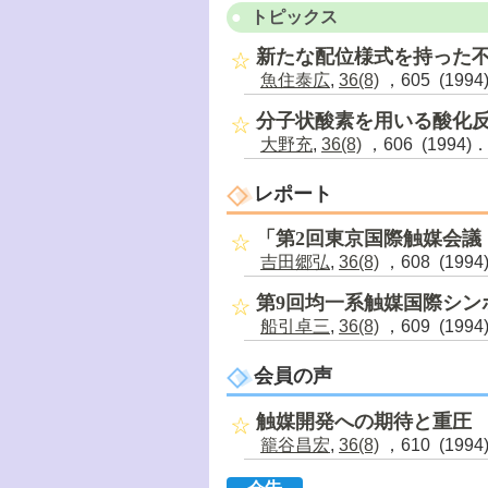
トピックス
新たな配位様式を持った
魚住泰広
,
36(8)
，605 (1994
分子状酸素を用いる酸化
大野充
,
36(8)
，606 (1994)
レポート
「第2回東京国際触媒会議（
吉田郷弘
,
36(8)
，608 (1994
第9回均一系触媒国際シン
船引卓三
,
36(8)
，609 (1994
会員の声
触媒開発への期待と重圧
籠谷昌宏
,
36(8)
，610 (1994