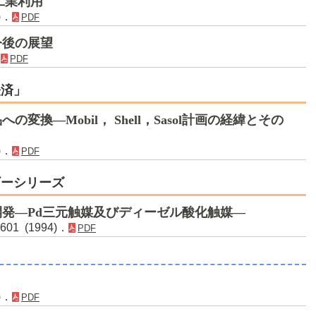
工業利用
)．
PDF
今後の展望
．
PDF
経済」
変換―Mobil， Shell，Sasol計画の経緯とその
)．
PDF
ギーシリーズ
発―Pd三元触媒及びディーゼル酸化触媒―
01 (1994)．
PDF
)．
PDF