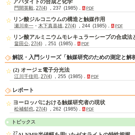
アパタイトの合成と化学
門間英毅
,
27(4)
，237 (1985)．
PDF
リン酸ジルコニウムの構造と触媒作用
瀬川幸一
・
木下真喜雄
,
27(4)
，244 (1985)．
PDF
リン酸アルミニウムモレキュラーシープの合成法
畠田公
,
27(4)
，251 (1985)．
PDF
解説・入門シリーズ「触媒研究のための測定と解
(2) オージェ電子分光法
江川千佳司
,
27(4)
，255 (1985)．
PDF
レポート
ヨーロッパにおける触媒研究者の現状
松補郁也
,
27(4)
，262 (1985)．
PDF
トピックス
27
Al-NMR半値幅を用いたゼオライトの特性把握