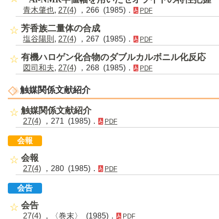
青木肇也
,
27(4)
，266 (1985)．
PDF
芳香族二量体の合成
塩谷陽則
,
27(4)
，267 (1985)．
PDF
有機ハロゲン化合物のダブルカルボニル化反応
図司和夫
,
27(4)
，268 (1985)．
PDF
触媒関係文献紹介
触媒関係文献紹介
27(4)
，271 (1985)．
PDF
会報
会報
27(4)
，280 (1985)．
PDF
会告
会告
27(4)
，〈巻末〉 (1985)．
PDF