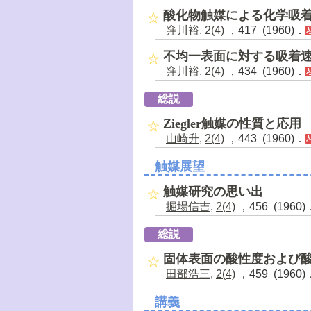
酸化物触媒による化学吸
窪川裕
,
2(4)
，417 (1960)．
不均一表面に対する吸着
窪川裕
,
2(4)
，434 (1960)．
総説
Ziegler触媒の性質と応用
山崎升
,
2(4)
，443 (1960)．
触媒展望
触媒研究の思い出
掘場信吉
,
2(4)
，456 (1960)
総説
固体表面の酸性度および
田部浩三
,
2(4)
，459 (1960)
講義