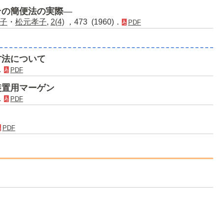
その簡便法の実際―
子
・
松元孝子
,
2(4)
，473 (1960)．
PDF
方法について
．
PDF
装置用マーゲン
．
PDF
PDF