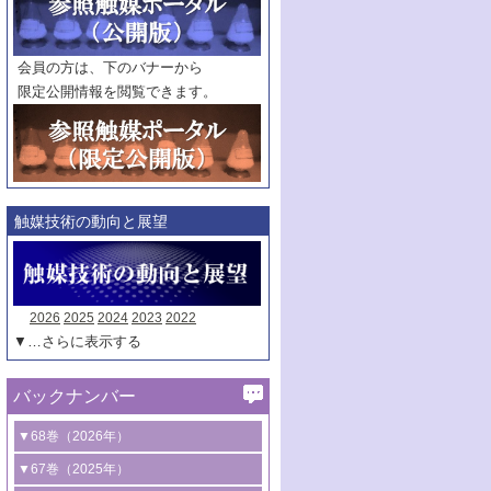
範囲指定
巻
号～
巻
会員の方は、下のバナーから
号
限定公開情報を閲覧できます。
触媒年鑑
年度
記事種別
マーク：
マークあり
触媒技術の動向と展望
2026
2025
2024
2023
2022
▼…さらに表示する
バックナンバー
▼68巻（2026年）
1号 過酸化水素合成に関する研究動向
▼67巻（2025年）