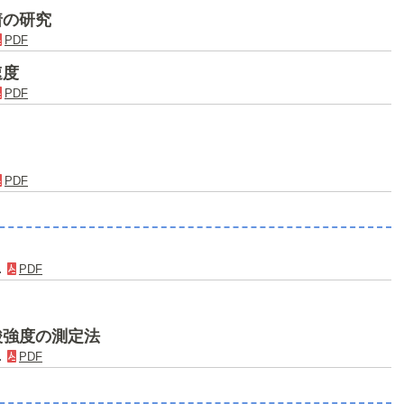
着の研究
PDF
速度
PDF
PDF
．
PDF
酸強度の測定法
．
PDF