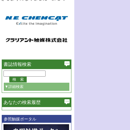
書誌情報検索
▼詳細検索
あなたの検索履歴
必ず含む
参照触媒ポータル
巻・号指定
巻
号