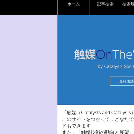
ホーム
記事検索
検索
一般社団法
「触媒（Catalysts and Ca
このサイトをつかって，どなたで
ドもできます．
また，「触媒技術の動向と展望」