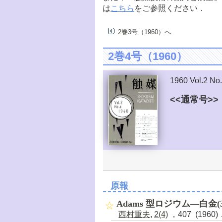
は
こちら
をご参照ください．
2巻3号（1960）へ
2巻4号（1960）
1960 Vol.2 No
<<通常号>>
原報
Adams 型ロジウム―白金
西村重夫
,
2(4)
，407 (1960)