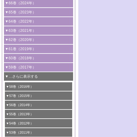
2号 コンピューター技術により加速する
1号 CO
水素化によるグリーン燃料/グリ
▼66巻（2024年）
2
触媒開発
ーンケミカル製造
1号 低次元ナノ構造を有する触媒材料
▼65巻（2023年）
3号 有機分子変換やCO
資源化のための
2
2号 水素製造のための水分解技術に関す
2号 規制反応場を活用した固体触媒研究
1号 炭素が関わる触媒機能
▼64巻（2022年）
光触媒に関する最近の研究
る最近の研究
の新展開
2号 プラスチックケミカルリサイクルの
1号 合成ガス製造とCOを用いるケミカル
▼63巻（2021年）
B号 第137回触媒討論会（2026年）
3号 オレフィン系樹脂の精密合成に関す
3号 未踏分子変換を目指した酸化触媒プ
ための触媒技術
ズ合成の最新動向
1号 金触媒の新展開
▼62巻（2020年）
る最新技術
ロセスの最前線
3号 非酸化物系金属化合物を基盤とした
2号 化学品合成のための合金触媒開発
2号 ペロブスカイト
1号 触媒設計を拓く欠陥構造のキャラク
▼61巻（2019年）
4号 アルコール類の効率的変換を実現す
4号 シンクロトロン放射光および中性子
触媒材料の開発
3号 CO
の排出削減および有効活用のた
タリゼーション
2
3号 特殊反応場を利用した触媒的分子変
る非貴金属触媒の研究動向
線を利用した触媒解析技術の最先端
1号 物質移動制御に着目した触媒プロセ
▼60巻（2018年）
4号 格子酸素・格子酸素欠陥を利用した
めの触媒技術
換反応
2号 機能化学品製造に資するクリーンな
ス開発
5号 ゼオライトの合成と応用における研
5号 単原子触媒
触媒反応
1号 固体酸触媒の最新の研究動向
▼59巻（2017年）
触媒的酸化反応
4号 若手による情報発信企画～とびたて
4号 多孔質材料を用いた触媒の新展開
究動向
2号 CO
フリー水素サプライチェーンに
2
6号 参照触媒委員会からのお知らせ
5号 生体触媒によるエネルギー変換反応
2号 二酸化炭素からの有用化学品合成
1号 いたるところに，触媒
▼…さらに表示する
若き触媒の研究者たち～（1）
3号 水処理のための触媒化学
5号 情報学的手法を用いた触媒開発
6号 ヘテロ接合界面
関わる触媒開発動向
B号 第133回触媒討論会（2023年）
6号 窒素とリンの循環のための触媒・機
3号 ナノ粒子・クラスター触媒の最前線
2号 機能性材料の局所構造解析のための
5号 若手による情報発信企画～とびたて
▼58巻（2016年）
4号 光触媒を用いた水分解の最新の研究
6号 カーボンニュートラルに向けた電解
B号 第135回触媒討論会（2025年）
3号 精密高分子合成に関する最近の研究
能性材料
最先端技術
4号 60周年記念企画
若き触媒の研究者たち～（2）
動向
技術
1号 ユニークな構造の高分子を生み出す触
▼57巻（2015年）
動向
B号 第131回触媒討論会（2023年）
3号 無機分離膜材料の開発と触媒反応プ
5号 進化するゼオライト合成技術
6号 石油のノーブル・ユースを志向した
媒技術
5号 次世代の触媒プロセスを支えるマイ
B号 第127回触媒討論会（2021年・オン
1号 水素キャリアにかかわる触媒技術の新
4号 バイオマス化成品製造のための触媒
▼56巻（2014年）
ロセスへの適用
触媒技術
クロ波
6号 非貴金属系触媒における電気化学的
ライン開催(Zoom)のみ）
2号 リグニンからの化成品製造に向けた触
展開
技術
1号 特殊環境場を利用した材料合成
▼55巻（2013年）
4号 触媒研究における計算科学の利用
酸素還元反応
B号 第129回触媒討論会（2022年・京都
媒技術
6号 メタン転換技術の最新動向
2号 石油精製用触媒の最近の進展
5号 固体触媒による含窒素有機化合物変
2号 光触媒反応機構に関する最新の研究動
1号 高耐久性燃料電池システム用触媒にお
大学：オンライン・対面開催）
▼54巻（2012年）
5号 水素のふるまいを解き明かす最先端
B号 第121回触媒討論会（2018年・東京
3号 触媒研究の最先端～とびたて若き研究
B号 第125回触媒討論会（2020年・工学
換の最前線
3号 固体酸化物形燃料電池（SOFC）におけ
向
ける新展開
研究
大学）
1号 規則性多孔体の利用技術における最近
▼53巻（2011年）
者たち～（1）
院大学）
るアノード触媒上での燃料直接改質技術
6号 貴金属使用量低減に向けた自動車排