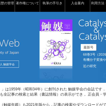
履歴の管理
著作権について
執筆の手引き
入会案内
利用方法・
最新号
68巻3号（2026）2
有機分子変換や
人 触媒学会
近の研究
talysis）」は1959年（昭和34年）に創刊された 触媒学会の会誌です．
も全記事の検索と結果（書誌情報）の表示ができ， 正会員・
（触媒年鑑）も2021年版から，記事の検索やダウンロードが