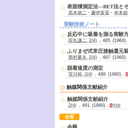
表面積測定法―BET法と
高木徳二
・
慶伊富長
・
米本節
実験技術ノート
反応中に吸着を測る実験
田丸謙二
,
2(4)
，485 (1960)
ふりまぜ式常圧接触還元
西村重夫
,
2(4)
，487 (1960)
脱着速度の測定
窪川裕
,
2(4)
，488 (1960)．
触媒関係文献紹介
触媒関係文献紹介
2(4)
，491 (1960)．
PDF
会報
会報