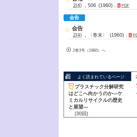
2(4)
，506 (1960)．
PDF
会告
会告
2(4)
，〈巻末〉 (1960)．
P
2巻3号（1960）へ
よく読まれているページ
プラスチック分解研究
はどこへ向かうのか―ケ
ミカルリサイクルの歴史
と展望―
(30回)