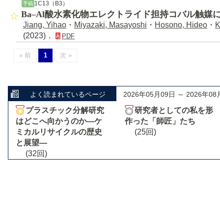
1C13（B3）
予稿
Ba‒Al酸水素化物エレクトライド担持コバル触媒
Jiang, Yihao
・
Miyazaki, Masayoshi
・
Hosono, Hideo
・
K
(2023)．
PDF
« 前
1
次 »
よく読まれているページ
2026年05月09日 ～ 2026年08
プラスチック分解研究
研究者としての私を形
はどこへ向かうのか―ケ
作った「師匠」たち
ミカルリサイクルの歴史
(25回)
と展望―
(32回)