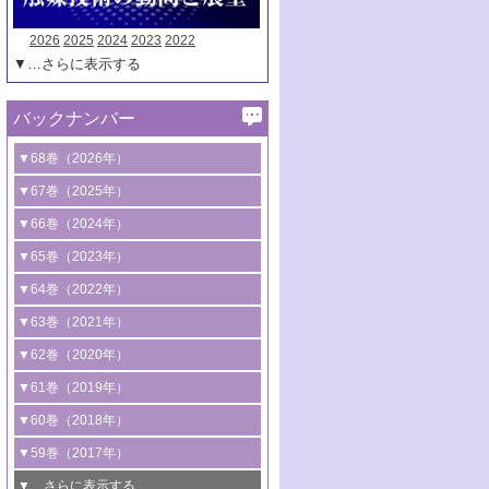
2026
2025
2024
2023
2022
▼…さらに表示する
バックナンバー
▼68巻（2026年）
1号 過酸化水素合成に関する研究動向
▼67巻（2025年）
2号 コンピューター技術により加速する
1号 CO
水素化によるグリーン燃料/グリ
▼66巻（2024年）
2
触媒開発
ーンケミカル製造
1号 低次元ナノ構造を有する触媒材料
▼65巻（2023年）
3号 有機分子変換やCO
資源化のための
2
2号 水素製造のための水分解技術に関す
2号 規制反応場を活用した固体触媒研究
1号 炭素が関わる触媒機能
▼64巻（2022年）
光触媒に関する最近の研究
る最近の研究
の新展開
2号 プラスチックケミカルリサイクルの
1号 合成ガス製造とCOを用いるケミカル
▼63巻（2021年）
B号 第137回触媒討論会（2026年）
3号 オレフィン系樹脂の精密合成に関す
3号 未踏分子変換を目指した酸化触媒プ
ための触媒技術
ズ合成の最新動向
1号 金触媒の新展開
▼62巻（2020年）
る最新技術
ロセスの最前線
3号 非酸化物系金属化合物を基盤とした
2号 化学品合成のための合金触媒開発
2号 ペロブスカイト
1号 触媒設計を拓く欠陥構造のキャラク
▼61巻（2019年）
4号 アルコール類の効率的変換を実現す
4号 シンクロトロン放射光および中性子
触媒材料の開発
3号 CO
の排出削減および有効活用のた
タリゼーション
2
3号 特殊反応場を利用した触媒的分子変
る非貴金属触媒の研究動向
線を利用した触媒解析技術の最先端
1号 物質移動制御に着目した触媒プロセ
▼60巻（2018年）
4号 格子酸素・格子酸素欠陥を利用した
めの触媒技術
換反応
2号 機能化学品製造に資するクリーンな
ス開発
5号 ゼオライトの合成と応用における研
5号 単原子触媒
触媒反応
1号 固体酸触媒の最新の研究動向
▼59巻（2017年）
触媒的酸化反応
4号 若手による情報発信企画～とびたて
4号 多孔質材料を用いた触媒の新展開
究動向
2号 CO
フリー水素サプライチェーンに
2
6号 参照触媒委員会からのお知らせ
5号 生体触媒によるエネルギー変換反応
2号 二酸化炭素からの有用化学品合成
1号 いたるところに，触媒
▼…さらに表示する