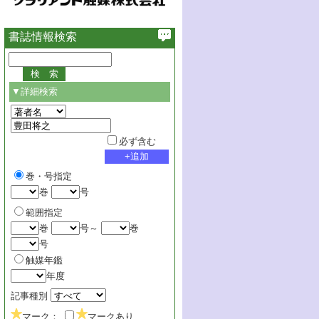
書誌情報検索
▼詳細検索
必ず含む
巻・号指定
巻
号
範囲指定
巻
号～
巻
号
触媒年鑑
年度
記事種別
マーク：
マークあり