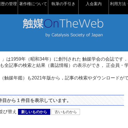
履歴の管理
著作権について
執筆の手引き
入会案内
利用方法・
talysis）」は1959年（昭和34年）に創刊された 触媒学会の会誌です．
も全記事の検索と結果（書誌情報）の表示ができ， 正会員・
（触媒年鑑）も2021年版から，記事の検索やダウンロードが
 件目から 1 件目を表示しています。
び替え
新しいものから
古いものから