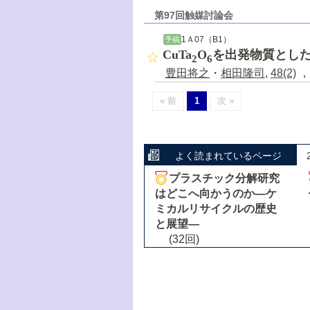
第97回触媒討論会
1Ａ07（B1）
予稿
CuTa
O
を出発物質とした
2
6
豊田将之
・
相田隆司
,
48(2)
，
« 前
1
次 »
よく読まれているページ
プラスチック分解研究
はどこへ向かうのか―ケ
ミカルリサイクルの歴史
と展望―
(32回)