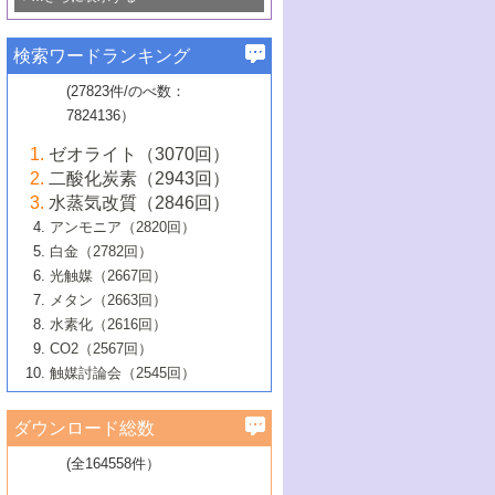
若き触媒の研究者たち～（1）
3号 水処理のための触媒化学
5号 情報学的手法を用いた触媒開発
6号 ヘテロ接合界面
関わる触媒開発動向
B号 第133回触媒討論会（2023年）
6号 窒素とリンの循環のための触媒・機
3号 ナノ粒子・クラスター触媒の最前線
2号 機能性材料の局所構造解析のための
5号 若手による情報発信企画～とびたて
▼58巻（2016年）
4号 光触媒を用いた水分解の最新の研究
6号 カーボンニュートラルに向けた電解
B号 第135回触媒討論会（2025年）
3号 精密高分子合成に関する最近の研究
能性材料
最先端技術
検索ワードランキング
4号 60周年記念企画
若き触媒の研究者たち～（2）
動向
技術
1号 ユニークな構造の高分子を生み出す触
▼57巻（2015年）
動向
B号 第131回触媒討論会（2023年）
3号 無機分離膜材料の開発と触媒反応プ
5号 進化するゼオライト合成技術
6号 石油のノーブル・ユースを志向した
媒技術
(27823件/のべ数：
5号 次世代の触媒プロセスを支えるマイ
B号 第127回触媒討論会（2021年・オン
1号 水素キャリアにかかわる触媒技術の新
4号 バイオマス化成品製造のための触媒
▼56巻（2014年）
ロセスへの適用
触媒技術
7824136）
クロ波
6号 非貴金属系触媒における電気化学的
ライン開催(Zoom)のみ）
2号 リグニンからの化成品製造に向けた触
展開
技術
1号 特殊環境場を利用した材料合成
▼55巻（2013年）
4号 触媒研究における計算科学の利用
酸素還元反応
B号 第129回触媒討論会（2022年・京都
媒技術
6号 メタン転換技術の最新動向
ゼオライト（3070回）
2号 石油精製用触媒の最近の進展
5号 固体触媒による含窒素有機化合物変
2号 光触媒反応機構に関する最新の研究動
1号 高耐久性燃料電池システム用触媒にお
大学：オンライン・対面開催）
▼54巻（2012年）
5号 水素のふるまいを解き明かす最先端
B号 第121回触媒討論会（2018年・東京
3号 触媒研究の最先端～とびたて若き研究
二酸化炭素（2943回）
B号 第125回触媒討論会（2020年・工学
換の最前線
3号 固体酸化物形燃料電池（SOFC）におけ
向
ける新展開
研究
大学）
1号 規則性多孔体の利用技術における最近
▼53巻（2011年）
者たち～（1）
水蒸気改質（2846回）
院大学）
るアノード触媒上での燃料直接改質技術
6号 貴金属使用量低減に向けた自動車排
3号 固体高分子形燃料電池カソード触媒の
2号 リビングラジカル重合の最近の動向
6号 低級アルカンの有効利用のための触
の進歩
アンモニア（2820回）
4号 触媒研究の最先端～とびたて若き研究
1号 金属学から見る合金触媒の新展開
▼52巻（2010年）
ガス浄化触媒の開発
4号 コアシェル構造の制御による触媒機能
開発動向
媒技術
白金（2782回）
3号 天然ガスの化学工業的展開に関する触
2号 第109回触媒討論会
者たち～（2）
2号 第107回触媒討論会
の向上
1号 触媒の劣化対策と長寿命触媒開発
B号 第123回触媒討論会（2019年・大阪
▼51巻（2009年）
4号 人工光合成に向けた近年のアプローチ
光触媒（2667回）
媒技術
B号 第119回触媒討論会（2017年・首都
3号 貴金属低減技術の最新動向
5号 触媒研究の最先端～とびたて若き研究
市立大学）
3号 触媒のその場観察法の進歩（１）
5号 工業触媒およびその周辺技術の最近の
2号 第105回触媒討論会
1号 炭素材料－熱い注目を集める材料－
▼50巻（2008年）
メタン（2663回）
大学東京）
5号 未利用熱エネルギーの有効活用に貢献
4号 貴金属触媒の精密構造制御とその活用
者たち～（3）
4号 貴金属代替技術の最新動向
進歩
水素化（2616回）
4号 触媒のその場観察法の進歩（２）
3号 ナノ構造が拓く新機能
する触媒技術
2号 第103回触媒討論会
1号 触媒化学と学会のこの10年，半世紀，
▼49巻（2007年）
5号 バイオマス化成品製造のための固体触
6号 イオニクス材料と燃料電池・電解合成
5号 光触媒による物質変換反応の新展開
CO2（2567回）
6号 ナノシート
5号 不活性結合の触媒的活性化による有機
そして未来
4号 活性サイトおよびその環境の精密な設
6号 ポリオキソメタレート
3号 環境浄化用光触媒の現状と課題
媒の開発
1号 含フッ素化合物の合成と触媒
▼48巻（2006年）
の最新の研究動向
触媒討論会（2545回）
6号 グラフェン
合成
B号 第115回触媒討論会（2015年・成蹊大
計による触媒の高機能化
2号 第101回触媒討論会
B号 第113回触媒討論会（2014年・ロワジ
4号 水素社会の実現に向けた水素製造・貯
6号 ナノ空間─吸着状態解析から新機能開拓
2号 第99回触媒討論会
B号 第117回触媒討論会（2016年・大阪府
1号 固体酸触媒の最近の進歩
▼47巻（2005年）
学）
7号 水素を利用する化成品合成の新潮流
6号 新しい固体酸触媒技術
5号 触媒を有効に使うための技術
ールホテル豊橋）
蔵技術の進歩
まで─
3号 メソポーラス物質の新展開
立大学）
3号 実用的ファインケミカル合成プロセス
ダウンロード総数
2号 第97回触媒討論会
1号 最近の触媒担体とその効果
▼46巻（2004年）
7号 ゼオライト合成における最近の進歩
6号 第106回触媒討論会
5号 CO
が関わる触媒・材料
B号 第111回触媒討論会（2013年・関西大
4号 錯体を利用したユニークな表面構造の
を実現する触媒
2
3号 リビング重合触媒の最近の展開
2号 第95回触媒討論会
(全164558件）
1号 部分酸化反応触媒の最前線
▼45巻（2003年）
学）
構築と機能
7号 有機分子触媒による精密有機合成
4号 バイオマス活用のための技術開発
6号 第104回触媒討論会
4号 今後の液体燃料を支える触媒技術
3号 化成品を合成するゼオライト触媒
2号 第93回触媒討論会