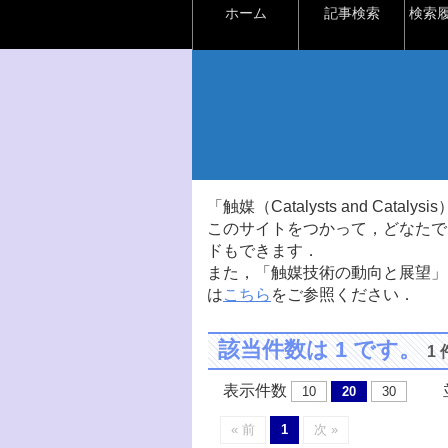
ホーム
記事検索
検索
「触媒（Catalysts and Ca
このサイトをつかって，どなたで
ドもできます．
また，「触媒技術の動向と展望」
は
こちら
をご参照ください．
該当件数は 1 です。
1
表示件数
並
10
20
30
« 前
1
次 »