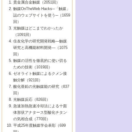
1号 なぜこの触媒が良いのか？
▼44巻（2002年）
貴金属合金触媒（2051回）
5号 若手会員による触媒研究の未来展望1：
8号 高機能化ポリオレフィンに向けた重合
5号 こんな物質，あんな物質―新たな触媒
7号 持続可能社会実現のための触媒および
5号 水素製造・貯蔵のための触媒技術の新
4号 水分解用光触媒材料
3号 特殊エネルギー場の触媒反応
触媒OnTheWeb Hacks─「触媒」
企業編
2号 第91回触媒討論会
触媒の最近の進展
1号 高次制御された触媒の化学
▼43巻（2001年）
の可能性―
触媒関連技術
しい展開
誌のウェブサイトを使う─（1659
5号 時間分解分光の進歩と応用
4号 生体内における金属の触媒作用
6号 第102回触媒討論会
3号 最近の自動車排ガス処理技術
2号 第89回触媒討論会
1号 グリーンケミストリーと触媒
▼42巻（2000年）
6号 第100回触媒討論会
8号 未来を拓く金属錯体
回）
6号 第98回触媒討論会
6号 第96回触媒討論会
5号 ファインケミカルズの展開に寄与する
7号 触媒・化学反応における計算化学の進
4号 触媒研究の現状と将来─第90回触媒討論
3号 触媒を利用した電気化学の新展開
2号 第87回触媒討論会特集号
1号 触媒反応工学の明日を拓く
▼41巻（1999年）
7号 『結晶の化学』を活かした触媒研究
光触媒はどこまでわかったか
7号 基礎化学品製造の触媒技術
触媒
歩
会Aから
7号 未来型金属錯体触媒開発への展望
4号 ナノ材料の調製と機能化
（1091回）
3号 生体触媒とバイオプロセス
2号 第85回触媒討論会
8号 イオン液体の応用
1号 孔、穴、あな?-特異な空間とその利用-
▼40巻（1998年）
8号 多機能型リアクター
6号 第94回触媒討論会
8号 若手研究者による触媒研究の未来展望
5号 基礎化学品製造の触媒技術
8号 超臨界流体を用いた化学プロセスの新
住友化学の研究開発戦略―触媒
5号 こんな触媒が欲しい
4号 水素製造・利用の触媒化学
3号 反応ダイナミクス
2号 第83回触媒討論会
1号 創立40周年記念・触媒化学この10年の
▼39巻（1997年）
2：大学・研究所編
展開
研究と高機能材料開発―（1075
7号 サブナノレベルでみた新しい表面現象
6号 第92回触媒討論会
6号 第90回触媒討論会
5号 触媒研究における新しい切り口：コン
進展と21世紀への提言/創立40周年記念・触
4号 超臨界流体の触媒反応への応用
3号 均一系触媒反応最前線
1号 均一系と不均一系触媒反応-その特徴と
回）
▼38巻（1996年）
8号 オレフィン重合触媒の新たな展
7号 基礎化学品製造の触媒技術
ビナトリアルケミストリー
媒学会この10年の歩みとこれから/創立40周
7号 触媒研究と学術雑誌/情報
5号 触媒のおもしろさをどのように伝える
接点
触媒の活性を徹底的に使い切る
4号 実用炭素材料の新展開
1号 触媒の構造と触媒作用/C1化学を中心と
▼37巻（1995年）
年記念・記録は語る
8号 資源の循環と触媒技術
6号 第88回触媒討論会特集号
か
ための技術（1019回）
8号 若い世代からみた触媒化学の現状と未
2号 第79回触媒討論会
5号 研究の方法論を考える
する21世紀への触媒
1号 ファインケミカルズと固体触媒
▼36巻（1994年）
2号 第81回触媒討論会
ゼオライト触媒によるクメン接
来
7号 企業における触媒研究のブレークスル
6号 第86回触媒討論会
3号 最新NO除去触媒の実用化研究
6号 第84回触媒討論会
2号 第77回触媒討論会
2号 第75回触媒討論会
触分解（921回）
1号 電気化学と触媒
▼35巻（1993年）
ー
3号 計算機触媒化学へのさそい
7号 水素化精製触媒の新しい展開
4号 新しい反応場を目指した触媒調製
7号 機能性金属材料と触媒
3号 オリンピックメダル:金・銀・銅はどん
酸化亜鉛の光触媒能の研究（837
3号 希土類を利用した触媒
2号 第73回触媒討論会
8号 この材料を触媒として使ってみません
4号 触媒劣化の制御と予測
1号 工業触媒開発マニュアル―探索から工
▼34巻（1992年）
8号 新しい反応性と機能性を目指した金属
な触媒作用を示すか
回）
5号 反応・分離技術の新しい展開
8号 触媒研究へのNMRの応用と展望
か？
業化まで
4号 触媒とリサイクル
3号 C4化学の展開
5号 最新の実用プロセスと触媒
クラスタ-化学
1号 インパクトを与えたこの研究
▼33巻（1991年）
光触媒反応（826回）
4号 触媒作用における機能の複合化
6号 第80回触媒討論会
2号 第71回触媒討論会
5号 エネルギー変換触媒
4号 《通常号》
6号 第82回触媒討論会
急速加熱急速冷却法による十面
2号 第69回触媒討論会
1号 触媒プロセス開発マニュアル―探索か
▼32巻（1990年）
5号 未来を拓け！若手研究者
7号 無機―有機ハイブリッド材料の新展開
3号 研究開発のうらおもて―着想と展開
体形状アナタース型酸化チタン
6号 第76回触媒討論会
5号 《通常号》
ら工業化まで，知っておきたいこと PartII
7号 ナノ構造体の化学
3号 ケミカルズ合成触媒―新しい展開と応
1号 21世紀に向けて触媒研究の飛躍をめざ
▼31巻（1989年）
6号 第78回触媒討論会
8号 AFMでみる世界
の気相合成（770回）
4号 触媒劣化と寿命の予測
7号 表面吸着相の新しい展開
用
6号 第74回触媒討論会
2号 第67回触媒討論会
8号 あの反応は今
す―触媒化学の裾野を広げよう
1号 情報科学と反応設計・材料設計
▼30巻（1988年）
7号 ダイナミックな領域への触媒研究の展
平成25年度触媒学会表彰（699
5号 環境に優しい触媒
8号 マイクロポーラス・クリスタル触媒の
4号 触媒調製の科学と技術の最前線
7号 半導体光触媒の基礎と広がり
3号 光触媒
2号 第65回触媒討論会
開/C1化学を中心とする21世紀への触媒
回）