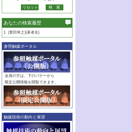
あなたの検索履歴
1.
(豊田将之){著者名}
参照触媒ポータル
会員の方は、下のバナーから
限定公開情報を閲覧できます。
触媒技術の動向と展望