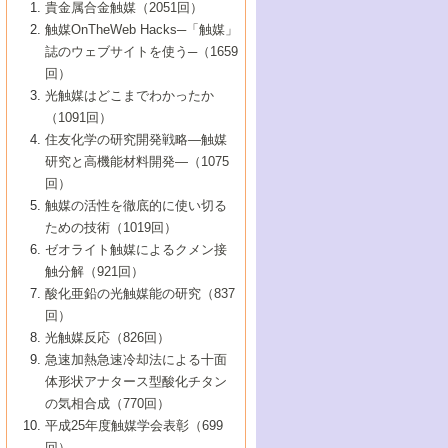
1号 なぜこの触媒が良いのか？
▼44巻（2002年）
貴金属合金触媒（2051回）
5号 若手会員による触媒研究の未来展望1：
8号 高機能化ポリオレフィンに向けた重合
5号 こんな物質，あんな物質―新たな触媒
7号 持続可能社会実現のための触媒および
5号 水素製造・貯蔵のための触媒技術の新
4号 水分解用光触媒材料
3号 特殊エネルギー場の触媒反応
触媒OnTheWeb Hacks─「触媒」
企業編
2号 第91回触媒討論会
触媒の最近の進展
1号 高次制御された触媒の化学
▼43巻（2001年）
の可能性―
触媒関連技術
しい展開
誌のウェブサイトを使う─（1659
5号 時間分解分光の進歩と応用
4号 生体内における金属の触媒作用
6号 第102回触媒討論会
3号 最近の自動車排ガス処理技術
2号 第89回触媒討論会
1号 グリーンケミストリーと触媒
▼42巻（2000年）
6号 第100回触媒討論会
8号 未来を拓く金属錯体
回）
6号 第98回触媒討論会
6号 第96回触媒討論会
5号 ファインケミカルズの展開に寄与する
7号 触媒・化学反応における計算化学の進
4号 触媒研究の現状と将来─第90回触媒討論
3号 触媒を利用した電気化学の新展開
2号 第87回触媒討論会特集号
1号 触媒反応工学の明日を拓く
▼41巻（1999年）
7号 『結晶の化学』を活かした触媒研究
光触媒はどこまでわかったか
7号 基礎化学品製造の触媒技術
触媒
歩
会Aから
7号 未来型金属錯体触媒開発への展望
4号 ナノ材料の調製と機能化
（1091回）
3号 生体触媒とバイオプロセス
2号 第85回触媒討論会
8号 イオン液体の応用
1号 孔、穴、あな?-特異な空間とその利用-
▼40巻（1998年）
8号 多機能型リアクター
6号 第94回触媒討論会
8号 若手研究者による触媒研究の未来展望
5号 基礎化学品製造の触媒技術
8号 超臨界流体を用いた化学プロセスの新
住友化学の研究開発戦略―触媒
5号 こんな触媒が欲しい
4号 水素製造・利用の触媒化学
3号 反応ダイナミクス
2号 第83回触媒討論会
1号 創立40周年記念・触媒化学この10年の
▼39巻（1997年）
2：大学・研究所編
展開
研究と高機能材料開発―（1075
7号 サブナノレベルでみた新しい表面現象
6号 第92回触媒討論会
6号 第90回触媒討論会
5号 触媒研究における新しい切り口：コン
進展と21世紀への提言/創立40周年記念・触
4号 超臨界流体の触媒反応への応用
3号 均一系触媒反応最前線
1号 均一系と不均一系触媒反応-その特徴と
回）
▼38巻（1996年）
8号 オレフィン重合触媒の新たな展
7号 基礎化学品製造の触媒技術
ビナトリアルケミストリー
媒学会この10年の歩みとこれから/創立40周
7号 触媒研究と学術雑誌/情報
5号 触媒のおもしろさをどのように伝える
接点
触媒の活性を徹底的に使い切る
4号 実用炭素材料の新展開
1号 触媒の構造と触媒作用/C1化学を中心と
▼37巻（1995年）
年記念・記録は語る
8号 資源の循環と触媒技術
6号 第88回触媒討論会特集号
か
ための技術（1019回）
8号 若い世代からみた触媒化学の現状と未
2号 第79回触媒討論会
5号 研究の方法論を考える
する21世紀への触媒
1号 ファインケミカルズと固体触媒
▼36巻（1994年）
2号 第81回触媒討論会
ゼオライト触媒によるクメン接
来
7号 企業における触媒研究のブレークスル
6号 第86回触媒討論会
3号 最新NO除去触媒の実用化研究
6号 第84回触媒討論会
2号 第77回触媒討論会
2号 第75回触媒討論会
触分解（921回）
1号 電気化学と触媒
▼35巻（1993年）
ー
3号 計算機触媒化学へのさそい
7号 水素化精製触媒の新しい展開
4号 新しい反応場を目指した触媒調製
7号 機能性金属材料と触媒
3号 オリンピックメダル:金・銀・銅はどん
酸化亜鉛の光触媒能の研究（837
3号 希土類を利用した触媒
2号 第73回触媒討論会
8号 この材料を触媒として使ってみません
4号 触媒劣化の制御と予測
1号 工業触媒開発マニュアル―探索から工
▼34巻（1992年）
8号 新しい反応性と機能性を目指した金属
な触媒作用を示すか
回）
5号 反応・分離技術の新しい展開
8号 触媒研究へのNMRの応用と展望
か？
業化まで
4号 触媒とリサイクル
3号 C4化学の展開
5号 最新の実用プロセスと触媒
クラスタ-化学
1号 インパクトを与えたこの研究
▼33巻（1991年）
光触媒反応（826回）
4号 触媒作用における機能の複合化
6号 第80回触媒討論会
2号 第71回触媒討論会
5号 エネルギー変換触媒
4号 《通常号》
6号 第82回触媒討論会
急速加熱急速冷却法による十面
2号 第69回触媒討論会
1号 触媒プロセス開発マニュアル―探索か
▼32巻（1990年）
5号 未来を拓け！若手研究者
7号 無機―有機ハイブリッド材料の新展開
3号 研究開発のうらおもて―着想と展開
体形状アナタース型酸化チタン
6号 第76回触媒討論会
5号 《通常号》
ら工業化まで，知っておきたいこと PartII
7号 ナノ構造体の化学
3号 ケミカルズ合成触媒―新しい展開と応
1号 21世紀に向けて触媒研究の飛躍をめざ
▼31巻（1989年）
6号 第78回触媒討論会
8号 AFMでみる世界
の気相合成（770回）
4号 触媒劣化と寿命の予測
7号 表面吸着相の新しい展開
用
6号 第74回触媒討論会
2号 第67回触媒討論会
8号 あの反応は今
す―触媒化学の裾野を広げよう
1号 情報科学と反応設計・材料設計
▼30巻（1988年）
7号 ダイナミックな領域への触媒研究の展
平成25年度触媒学会表彰（699
5号 環境に優しい触媒
8号 マイクロポーラス・クリスタル触媒の
4号 触媒調製の科学と技術の最前線
7号 半導体光触媒の基礎と広がり
3号 光触媒
2号 第65回触媒討論会
開/C1化学を中心とする21世紀への触媒
回）