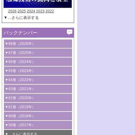
2026
2025
2024
2023
2022
▼…さらに表示する
バックナンバー
▼68巻（2026年）
1号 過酸化水素合成に関する研究動向
▼67巻（2025年）
2号 コンピューター技術により加速する
1号 CO
水素化によるグリーン燃料/グリ
▼66巻（2024年）
2
触媒開発
ーンケミカル製造
1号 低次元ナノ構造を有する触媒材料
▼65巻（2023年）
3号 有機分子変換やCO
資源化のための
2
2号 水素製造のための水分解技術に関す
2号 規制反応場を活用した固体触媒研究
1号 炭素が関わる触媒機能
▼64巻（2022年）
光触媒に関する最近の研究
る最近の研究
の新展開
2号 プラスチックケミカルリサイクルの
1号 合成ガス製造とCOを用いるケミカル
▼63巻（2021年）
B号 第137回触媒討論会（2026年）
3号 オレフィン系樹脂の精密合成に関す
3号 未踏分子変換を目指した酸化触媒プ
ための触媒技術
ズ合成の最新動向
1号 金触媒の新展開
▼62巻（2020年）
る最新技術
ロセスの最前線
3号 非酸化物系金属化合物を基盤とした
2号 化学品合成のための合金触媒開発
2号 ペロブスカイト
1号 触媒設計を拓く欠陥構造のキャラク
▼61巻（2019年）
4号 アルコール類の効率的変換を実現す
4号 シンクロトロン放射光および中性子
触媒材料の開発
3号 CO
の排出削減および有効活用のた
タリゼーション
2
3号 特殊反応場を利用した触媒的分子変
る非貴金属触媒の研究動向
線を利用した触媒解析技術の最先端
1号 物質移動制御に着目した触媒プロセ
▼60巻（2018年）
4号 格子酸素・格子酸素欠陥を利用した
めの触媒技術
換反応
2号 機能化学品製造に資するクリーンな
ス開発
5号 ゼオライトの合成と応用における研
5号 単原子触媒
触媒反応
1号 固体酸触媒の最新の研究動向
▼59巻（2017年）
触媒的酸化反応
4号 若手による情報発信企画～とびたて
4号 多孔質材料を用いた触媒の新展開
究動向
2号 CO
フリー水素サプライチェーンに
2
6号 参照触媒委員会からのお知らせ
5号 生体触媒によるエネルギー変換反応
2号 二酸化炭素からの有用化学品合成
1号 いたるところに，触媒
▼…さらに表示する