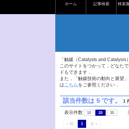
ホーム
記事検索
検索
「触媒（Catalysts and Ca
このサイトをつかって，どなたで
ドもできます．
また，「触媒技術の動向と展望」
は
こちら
をご参照ください．
該当件数は 5 です。
1
表示件数
並
10
20
30
« 前
1
次 »