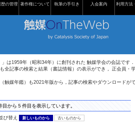
履歴の管理
著作権について
執筆の手引き
入会案内
利用方法・
talysis）」は1959年（昭和34年）に創刊された 触媒学会の会誌です．
も全記事の検索と結果（書誌情報）の表示ができ， 正会員・
（触媒年鑑）も2021年版から，記事の検索やダウンロードが
 件目から 5 件目を表示しています。
び替え
新しいものから
古いものから