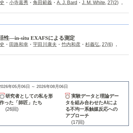
史
・
小寺嘉秀
・
角田範義
・
A. J. Bard
・
J. M. White
,
27(2)
，
―in-situ EXAFSによる測定
史
・
田路和幸
・
宇田川康夫
・
竹内和彦
・
杉義弘
,
27(6)
，
2026年05月06日 ～ 2026年08月06日
研究者としての私を形
実験データと理論デー
作った「師匠」たち
タを組み合わせたAIによ
(26回)
る不均一系触媒反応への
アプローチ
(17回)