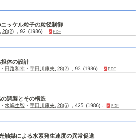
のニッケル粒子の粒径制御
,
28(2)
，92 (1986)．
PDF
媒担体の設計
・
田路和幸
・
宇田川康夫
,
28(2)
，93 (1986)．
PDF
媒の調製とその構造
・
水嶋生智
・
宇田川康夫
,
28(6)
，425 (1986)．
PDF
導体光触媒による水素発生速度の異常促進