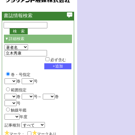
書誌情報検索
▼詳細検索
必ず含む
巻・号指定
巻
号
範囲指定
巻
号～
巻
号
触媒年鑑
年度
記事種別
マーク：
マークあり