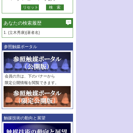
あなたの検索履歴
1.
(立木秀康){著者名}
参照触媒ポータル
会員の方は、下のバナーから
限定公開情報を閲覧できます。
触媒技術の動向と展望