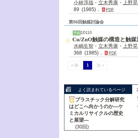
小林淳哉
・
立木秀康
・
上野晃
89 (1985)．
PDF
第56回触媒討論会
1D110
予稿
Cu/ZnO触媒の構造と触媒活性
水嶋生智
・
立木秀康
・
上野晃
368 (1985)．
PDF
« 前
1
次 »
よく読まれているページ
プラスチック分解研究
はどこへ向かうのか―ケ
ミカルリサイクルの歴史
と展望―
(30回)