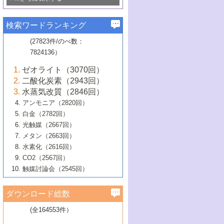
若き触媒の研究者たち～（1）
3号 水処理のための触媒化学
5号 情報学的手法を用いた触媒開発
6号 ヘテロ接合界面
関わる触媒開発動向
B号 第133回触媒討論会（2023年）
6号 窒素とリンの循環のための触媒・機
3号 ナノ粒子・クラスター触媒の最前線
2号 機能性材料の局所構造解析のための
5号 若手による情報発信企画～とびたて
▼58巻（2016年）
4号 光触媒を用いた水分解の最新の研究
6号 カーボンニュートラルに向けた電解
B号 第135回触媒討論会（2025年）
3号 精密高分子合成に関する最近の研究
能性材料
最先端技術
検索ワードランキング
4号 60周年記念企画
若き触媒の研究者たち～（2）
動向
技術
1号 ユニークな構造の高分子を生み出す触
▼57巻（2015年）
動向
B号 第131回触媒討論会（2023年）
3号 無機分離膜材料の開発と触媒反応プ
5号 進化するゼオライト合成技術
6号 石油のノーブル・ユースを志向した
媒技術
(27823件/のべ数：
5号 次世代の触媒プロセスを支えるマイ
B号 第127回触媒討論会（2021年・オン
1号 水素キャリアにかかわる触媒技術の新
4号 バイオマス化成品製造のための触媒
▼56巻（2014年）
ロセスへの適用
触媒技術
7824136）
クロ波
6号 非貴金属系触媒における電気化学的
ライン開催(Zoom)のみ）
2号 リグニンからの化成品製造に向けた触
展開
技術
1号 特殊環境場を利用した材料合成
▼55巻（2013年）
4号 触媒研究における計算科学の利用
酸素還元反応
B号 第129回触媒討論会（2022年・京都
媒技術
6号 メタン転換技術の最新動向
ゼオライト（3070回）
2号 石油精製用触媒の最近の進展
5号 固体触媒による含窒素有機化合物変
2号 光触媒反応機構に関する最新の研究動
1号 高耐久性燃料電池システム用触媒にお
大学：オンライン・対面開催）
▼54巻（2012年）
5号 水素のふるまいを解き明かす最先端
B号 第121回触媒討論会（2018年・東京
3号 触媒研究の最先端～とびたて若き研究
二酸化炭素（2943回）
B号 第125回触媒討論会（2020年・工学
換の最前線
3号 固体酸化物形燃料電池（SOFC）におけ
向
ける新展開
研究
大学）
1号 規則性多孔体の利用技術における最近
▼53巻（2011年）
者たち～（1）
水蒸気改質（2846回）
院大学）
るアノード触媒上での燃料直接改質技術
6号 貴金属使用量低減に向けた自動車排
3号 固体高分子形燃料電池カソード触媒の
2号 リビングラジカル重合の最近の動向
6号 低級アルカンの有効利用のための触
の進歩
アンモニア（2820回）
4号 触媒研究の最先端～とびたて若き研究
1号 金属学から見る合金触媒の新展開
▼52巻（2010年）
ガス浄化触媒の開発
4号 コアシェル構造の制御による触媒機能
開発動向
媒技術
白金（2782回）
3号 天然ガスの化学工業的展開に関する触
2号 第109回触媒討論会
者たち～（2）
2号 第107回触媒討論会
の向上
1号 触媒の劣化対策と長寿命触媒開発
B号 第123回触媒討論会（2019年・大阪
▼51巻（2009年）
4号 人工光合成に向けた近年のアプローチ
光触媒（2667回）
媒技術
B号 第119回触媒討論会（2017年・首都
3号 貴金属低減技術の最新動向
5号 触媒研究の最先端～とびたて若き研究
市立大学）
3号 触媒のその場観察法の進歩（１）
5号 工業触媒およびその周辺技術の最近の
2号 第105回触媒討論会
1号 炭素材料－熱い注目を集める材料－
▼50巻（2008年）
メタン（2663回）
大学東京）
5号 未利用熱エネルギーの有効活用に貢献
4号 貴金属触媒の精密構造制御とその活用
者たち～（3）
4号 貴金属代替技術の最新動向
進歩
水素化（2616回）
4号 触媒のその場観察法の進歩（２）
3号 ナノ構造が拓く新機能
する触媒技術
2号 第103回触媒討論会
1号 触媒化学と学会のこの10年，半世紀，
▼49巻（2007年）
5号 バイオマス化成品製造のための固体触
6号 イオニクス材料と燃料電池・電解合成
5号 光触媒による物質変換反応の新展開
CO2（2567回）
6号 ナノシート
5号 不活性結合の触媒的活性化による有機
そして未来
4号 活性サイトおよびその環境の精密な設
6号 ポリオキソメタレート
3号 環境浄化用光触媒の現状と課題
媒の開発
1号 含フッ素化合物の合成と触媒
▼48巻（2006年）
の最新の研究動向
触媒討論会（2545回）
6号 グラフェン
合成
B号 第115回触媒討論会（2015年・成蹊大
計による触媒の高機能化
2号 第101回触媒討論会
B号 第113回触媒討論会（2014年・ロワジ
4号 水素社会の実現に向けた水素製造・貯
6号 ナノ空間─吸着状態解析から新機能開拓
2号 第99回触媒討論会
B号 第117回触媒討論会（2016年・大阪府
1号 固体酸触媒の最近の進歩
▼47巻（2005年）
学）
7号 水素を利用する化成品合成の新潮流
6号 新しい固体酸触媒技術
5号 触媒を有効に使うための技術
ールホテル豊橋）
蔵技術の進歩
まで─
3号 メソポーラス物質の新展開
立大学）
3号 実用的ファインケミカル合成プロセス
ダウンロード総数
2号 第97回触媒討論会
1号 最近の触媒担体とその効果
▼46巻（2004年）
7号 ゼオライト合成における最近の進歩
6号 第106回触媒討論会
5号 CO
が関わる触媒・材料
B号 第111回触媒討論会（2013年・関西大
4号 錯体を利用したユニークな表面構造の
を実現する触媒
2
3号 リビング重合触媒の最近の展開
2号 第95回触媒討論会
(全164553件）
1号 部分酸化反応触媒の最前線
▼45巻（2003年）
学）
構築と機能
7号 有機分子触媒による精密有機合成
4号 バイオマス活用のための技術開発
6号 第104回触媒討論会
4号 今後の液体燃料を支える触媒技術
3号 化成品を合成するゼオライト触媒
2号 第93回触媒討論会