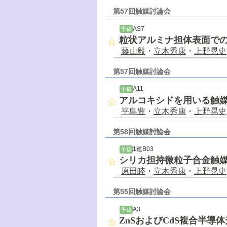
第57回触媒討論会
AS7
予稿
粒状アルミナ担体表面で
藤山毅
・
立木秀康
・
上野晃史
第57回触媒討論会
A11
予稿
アルコキシドを用いる触
平島豊
・
立木秀康
・
上野晃史
第58回触媒討論会
1連B03
予稿
シリカ担持微粒子合金触
原田睦
・
立木秀康
・
上野晃史
第55回触媒討論会
A3
予稿
ZnSおよびCdS複合半