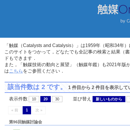
「触媒（Catalysts and Catalysis）」は1959年（昭
このサイトをつかって，どなたでも全記事の検索と結果（書
ドもできます．
また，「触媒技術の動向と展望」（触媒年鑑）も2021年
は
こちら
をご参照ください．
該当件数は 2 です。
1 件目から 2 件目を表示し
表示件数
並び替え
10
20
30
新しいものから
« 前
1
次 »
第96回触媒討論会