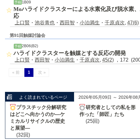
1B09
予稿
Moハライドクラスターによる水素化及び脱水素
応
上口賢
・
池谷青也
・
西田智
・
小泊満生
・
千原貞次
,
47(6)
第91回触媒討論会
2B06(B2)
予稿
ハライドクラスターを触媒とする反応の開発
上口賢
・
西田智
・
小泊満生
・
千原貞次
,
45(2)
，172 (20
« 前
1
次 »
よく読まれているページ
2026年05月09日 ～ 2026年08
プラスチック分解研究
研究者としての私を形
はどこへ向かうのか―ケ
作った「師匠」たち
ミカルリサイクルの歴史
(25回)
と展望―
(32回)