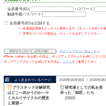
会員番号(ID):
パスワード:
触媒年鑑パスワード:
会員番号(ID)を記録する.
会員認証情報をクッキーに保存します.（チェックを外した
共用のパソコンの場合は、チェックをはずしてください．
ログインできない方はこちら
PDFダウンロード（270.7 KB）
iPhone（safari）をお使いの方は、ポップアップブロックをoffにしてく
ポップアップブロックをoffにする方法は、
こちら
をご参照ください．
よく読まれているページ
2026年05月08日 ～ 2026年08
プラスチック分解研究
研究者としての私を形
はどこへ向かうのか―ケ
作った「師匠」たち
ミカルリサイクルの歴史
(26回)
と展望―