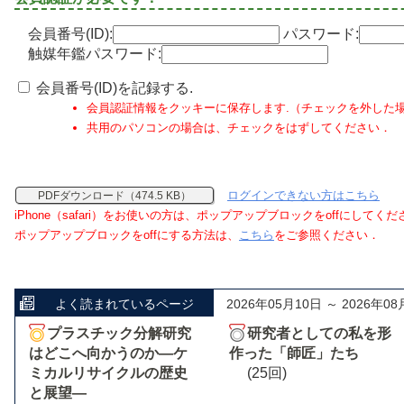
会員番号(ID):
パスワード:
触媒年鑑パスワード:
会員番号(ID)を記録する.
会員認証情報をクッキーに保存します.（チェックを外した
共用のパソコンの場合は、チェックをはずしてください．
ログインできない方はこちら
PDFダウンロード（474.5 KB）
iPhone（safari）をお使いの方は、ポップアップブロックをoffにしてく
ポップアップブロックをoffにする方法は、
こちら
をご参照ください．
よく読まれているページ
2026年05月10日 ～ 2026年08
プラスチック分解研究
研究者としての私を形
はどこへ向かうのか―ケ
作った「師匠」たち
ミカルリサイクルの歴史
(25回)
と展望―