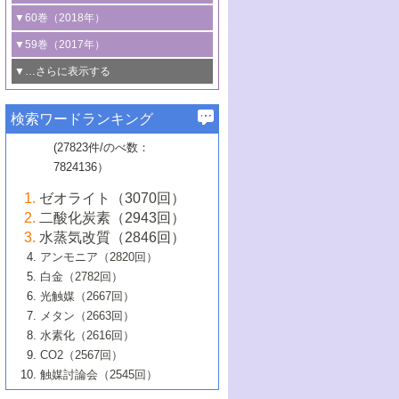
3号 CO
の排出削減および有効活用のた
タリゼーション
2
3号 特殊反応場を利用した触媒的分子変
る非貴金属触媒の研究動向
線を利用した触媒解析技術の最先端
1号 物質移動制御に着目した触媒プロセ
▼60巻（2018年）
4号 格子酸素・格子酸素欠陥を利用した
めの触媒技術
換反応
2号 機能化学品製造に資するクリーンな
ス開発
5号 ゼオライトの合成と応用における研
5号 単原子触媒
触媒反応
1号 固体酸触媒の最新の研究動向
▼59巻（2017年）
触媒的酸化反応
4号 若手による情報発信企画～とびたて
4号 多孔質材料を用いた触媒の新展開
究動向
2号 CO
フリー水素サプライチェーンに
2
6号 参照触媒委員会からのお知らせ
5号 生体触媒によるエネルギー変換反応
2号 二酸化炭素からの有用化学品合成
1号 いたるところに，触媒
▼…さらに表示する
若き触媒の研究者たち～（1）
3号 水処理のための触媒化学
5号 情報学的手法を用いた触媒開発
6号 ヘテロ接合界面
関わる触媒開発動向
B号 第133回触媒討論会（2023年）
6号 窒素とリンの循環のための触媒・機
3号 ナノ粒子・クラスター触媒の最前線
2号 機能性材料の局所構造解析のための
5号 若手による情報発信企画～とびたて
▼58巻（2016年）
4号 光触媒を用いた水分解の最新の研究
6号 カーボンニュートラルに向けた電解
B号 第135回触媒討論会（2025年）
3号 精密高分子合成に関する最近の研究
能性材料
最先端技術
検索ワードランキング
4号 60周年記念企画
若き触媒の研究者たち～（2）
動向
技術
1号 ユニークな構造の高分子を生み出す触
▼57巻（2015年）
動向
B号 第131回触媒討論会（2023年）
3号 無機分離膜材料の開発と触媒反応プ
5号 進化するゼオライト合成技術
6号 石油のノーブル・ユースを志向した
媒技術
(27823件/のべ数：
5号 次世代の触媒プロセスを支えるマイ
B号 第127回触媒討論会（2021年・オン
1号 水素キャリアにかかわる触媒技術の新
4号 バイオマス化成品製造のための触媒
▼56巻（2014年）
ロセスへの適用
触媒技術
7824136）
クロ波
6号 非貴金属系触媒における電気化学的
ライン開催(Zoom)のみ）
2号 リグニンからの化成品製造に向けた触
展開
技術
1号 特殊環境場を利用した材料合成
▼55巻（2013年）
4号 触媒研究における計算科学の利用
酸素還元反応
B号 第129回触媒討論会（2022年・京都
媒技術
6号 メタン転換技術の最新動向
ゼオライト（3070回）
2号 石油精製用触媒の最近の進展
5号 固体触媒による含窒素有機化合物変
2号 光触媒反応機構に関する最新の研究動
1号 高耐久性燃料電池システム用触媒にお
大学：オンライン・対面開催）
▼54巻（2012年）
5号 水素のふるまいを解き明かす最先端
B号 第121回触媒討論会（2018年・東京
3号 触媒研究の最先端～とびたて若き研究
二酸化炭素（2943回）
B号 第125回触媒討論会（2020年・工学
換の最前線
3号 固体酸化物形燃料電池（SOFC）におけ
向
ける新展開
研究
大学）
1号 規則性多孔体の利用技術における最近
▼53巻（2011年）
者たち～（1）
水蒸気改質（2846回）
院大学）
るアノード触媒上での燃料直接改質技術
6号 貴金属使用量低減に向けた自動車排
3号 固体高分子形燃料電池カソード触媒の
2号 リビングラジカル重合の最近の動向
6号 低級アルカンの有効利用のための触
の進歩
アンモニア（2820回）
4号 触媒研究の最先端～とびたて若き研究
1号 金属学から見る合金触媒の新展開
▼52巻（2010年）
ガス浄化触媒の開発
4号 コアシェル構造の制御による触媒機能
開発動向
媒技術
白金（2782回）
3号 天然ガスの化学工業的展開に関する触
2号 第109回触媒討論会
者たち～（2）
2号 第107回触媒討論会
の向上
1号 触媒の劣化対策と長寿命触媒開発
B号 第123回触媒討論会（2019年・大阪
▼51巻（2009年）
4号 人工光合成に向けた近年のアプローチ
光触媒（2667回）
媒技術
B号 第119回触媒討論会（2017年・首都
3号 貴金属低減技術の最新動向
5号 触媒研究の最先端～とびたて若き研究
市立大学）
3号 触媒のその場観察法の進歩（１）
5号 工業触媒およびその周辺技術の最近の
2号 第105回触媒討論会
1号 炭素材料－熱い注目を集める材料－
▼50巻（2008年）
メタン（2663回）
大学東京）
5号 未利用熱エネルギーの有効活用に貢献
4号 貴金属触媒の精密構造制御とその活用
者たち～（3）
4号 貴金属代替技術の最新動向
進歩
水素化（2616回）
4号 触媒のその場観察法の進歩（２）
3号 ナノ構造が拓く新機能
する触媒技術
2号 第103回触媒討論会
1号 触媒化学と学会のこの10年，半世紀，
▼49巻（2007年）
5号 バイオマス化成品製造のための固体触
6号 イオニクス材料と燃料電池・電解合成
5号 光触媒による物質変換反応の新展開
CO2（2567回）
6号 ナノシート
5号 不活性結合の触媒的活性化による有機
そして未来
4号 活性サイトおよびその環境の精密な設
6号 ポリオキソメタレート
3号 環境浄化用光触媒の現状と課題
媒の開発
1号 含フッ素化合物の合成と触媒
▼48巻（2006年）
の最新の研究動向
触媒討論会（2545回）
6号 グラフェン
合成
B号 第115回触媒討論会（2015年・成蹊大
計による触媒の高機能化
2号 第101回触媒討論会
B号 第113回触媒討論会（2014年・ロワジ
4号 水素社会の実現に向けた水素製造・貯
6号 ナノ空間─吸着状態解析から新機能開拓
2号 第99回触媒討論会
B号 第117回触媒討論会（2016年・大阪府
1号 固体酸触媒の最近の進歩
▼47巻（2005年）