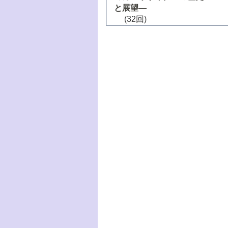
と展望―
(32回)