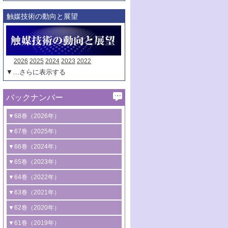
触媒技術の動向と展望
2026
2025
2024
2023
2022
▼…さらに表示する
バックナンバー
▼68巻（2026年）
1号 過酸化水素合成に関する研究動向
▼67巻（2025年）
2号 コンピューター技術により加速する
1号 CO
水素化によるグリーン燃料/グリ
▼66巻（2024年）
2
触媒開発
ーンケミカル製造
1号 低次元ナノ構造を有する触媒材料
▼65巻（2023年）
3号 有機分子変換やCO
資源化のための
2
2号 水素製造のための水分解技術に関す
2号 規制反応場を活用した固体触媒研究
1号 炭素が関わる触媒機能
▼64巻（2022年）
光触媒に関する最近の研究
る最近の研究
の新展開
2号 プラスチックケミカルリサイクルの
1号 合成ガス製造とCOを用いるケミカル
▼63巻（2021年）
B号 第137回触媒討論会（2026年）
3号 オレフィン系樹脂の精密合成に関す
3号 未踏分子変換を目指した酸化触媒プ
ための触媒技術
ズ合成の最新動向
1号 金触媒の新展開
▼62巻（2020年）
る最新技術
ロセスの最前線
3号 非酸化物系金属化合物を基盤とした
2号 化学品合成のための合金触媒開発
2号 ペロブスカイト
1号 触媒設計を拓く欠陥構造のキャラク
▼61巻（2019年）
4号 アルコール類の効率的変換を実現す
4号 シンクロトロン放射光および中性子
触媒材料の開発