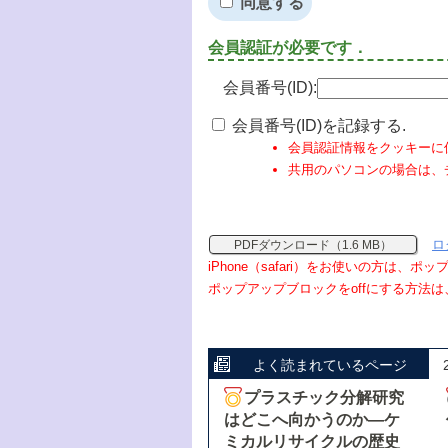
同意する
会員認証が必要です．
会員番号(ID):
会員番号(ID)を記録する.
会員認証情報をクッキーに
共用のパソコンの場合は、
ロ
PDFダウンロード（1.6 MB）
iPhone（safari）をお使いの方は、
ポップアップブロックをoffにする方法は
よく読まれているページ
プラスチック分解研究
はどこへ向かうのか―ケ
ミカルリサイクルの歴史