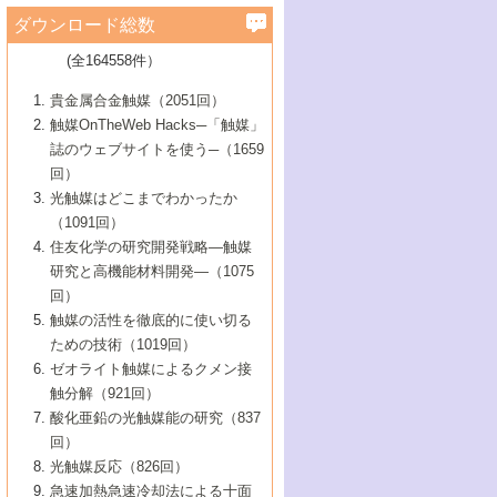
学）
7号 水素を利用する化成品合成の新潮流
6号 新しい固体酸触媒技術
5号 触媒を有効に使うための技術
ールホテル豊橋）
蔵技術の進歩
まで─
3号 メソポーラス物質の新展開
立大学）
3号 実用的ファインケミカル合成プロセス
ダウンロード総数
2号 第97回触媒討論会
1号 最近の触媒担体とその効果
▼46巻（2004年）
7号 ゼオライト合成における最近の進歩
6号 第106回触媒討論会
5号 CO
が関わる触媒・材料
B号 第111回触媒討論会（2013年・関西大
4号 錯体を利用したユニークな表面構造の
を実現する触媒
2
3号 リビング重合触媒の最近の展開
2号 第95回触媒討論会
(全164558件）
1号 部分酸化反応触媒の最前線
▼45巻（2003年）
学）
構築と機能
7号 有機分子触媒による精密有機合成
4号 バイオマス活用のための技術開発
6号 第104回触媒討論会
4号 今後の液体燃料を支える触媒技術
3号 化成品を合成するゼオライト触媒
2号 第93回触媒討論会
1号 なぜこの触媒が良いのか？
▼44巻（2002年）
貴金属合金触媒（2051回）
5号 若手会員による触媒研究の未来展望1：
8号 高機能化ポリオレフィンに向けた重合
5号 こんな物質，あんな物質―新たな触媒
7号 持続可能社会実現のための触媒および
5号 水素製造・貯蔵のための触媒技術の新
4号 水分解用光触媒材料
3号 特殊エネルギー場の触媒反応
触媒OnTheWeb Hacks─「触媒」
企業編
2号 第91回触媒討論会
触媒の最近の進展
1号 高次制御された触媒の化学
▼43巻（2001年）
の可能性―
触媒関連技術
しい展開
誌のウェブサイトを使う─（1659
5号 時間分解分光の進歩と応用
4号 生体内における金属の触媒作用
6号 第102回触媒討論会
3号 最近の自動車排ガス処理技術
2号 第89回触媒討論会
1号 グリーンケミストリーと触媒
▼42巻（2000年）
6号 第100回触媒討論会
8号 未来を拓く金属錯体
回）
6号 第98回触媒討論会
6号 第96回触媒討論会
5号 ファインケミカルズの展開に寄与する
7号 触媒・化学反応における計算化学の進
4号 触媒研究の現状と将来─第90回触媒討論
3号 触媒を利用した電気化学の新展開
2号 第87回触媒討論会特集号
1号 触媒反応工学の明日を拓く
▼41巻（1999年）
7号 『結晶の化学』を活かした触媒研究
光触媒はどこまでわかったか
7号 基礎化学品製造の触媒技術
触媒
歩
会Aから
7号 未来型金属錯体触媒開発への展望
4号 ナノ材料の調製と機能化
（1091回）
3号 生体触媒とバイオプロセス
2号 第85回触媒討論会
8号 イオン液体の応用
1号 孔、穴、あな?-特異な空間とその利用-
▼40巻（1998年）
8号 多機能型リアクター
6号 第94回触媒討論会
8号 若手研究者による触媒研究の未来展望
5号 基礎化学品製造の触媒技術
8号 超臨界流体を用いた化学プロセスの新
住友化学の研究開発戦略―触媒
5号 こんな触媒が欲しい
4号 水素製造・利用の触媒化学
3号 反応ダイナミクス
2号 第83回触媒討論会
1号 創立40周年記念・触媒化学この10年の
▼39巻（1997年）
2：大学・研究所編
展開
研究と高機能材料開発―（1075
7号 サブナノレベルでみた新しい表面現象
6号 第92回触媒討論会
6号 第90回触媒討論会
5号 触媒研究における新しい切り口：コン
進展と21世紀への提言/創立40周年記念・触
4号 超臨界流体の触媒反応への応用
3号 均一系触媒反応最前線
1号 均一系と不均一系触媒反応-その特徴と
回）
▼38巻（1996年）
8号 オレフィン重合触媒の新たな展
7号 基礎化学品製造の触媒技術
ビナトリアルケミストリー
媒学会この10年の歩みとこれから/創立40周
7号 触媒研究と学術雑誌/情報
5号 触媒のおもしろさをどのように伝える
接点
触媒の活性を徹底的に使い切る
4号 実用炭素材料の新展開
1号 触媒の構造と触媒作用/C1化学を中心と
▼37巻（1995年）
年記念・記録は語る
8号 資源の循環と触媒技術
6号 第88回触媒討論会特集号
か
ための技術（1019回）
8号 若い世代からみた触媒化学の現状と未
2号 第79回触媒討論会
5号 研究の方法論を考える
する21世紀への触媒
1号 ファインケミカルズと固体触媒
▼36巻（1994年）
2号 第81回触媒討論会
ゼオライト触媒によるクメン接
来
7号 企業における触媒研究のブレークスル
6号 第86回触媒討論会
3号 最新NO除去触媒の実用化研究
6号 第84回触媒討論会
2号 第77回触媒討論会
2号 第75回触媒討論会
触分解（921回）
1号 電気化学と触媒
▼35巻（1993年）
ー
3号 計算機触媒化学へのさそい
7号 水素化精製触媒の新しい展開
4号 新しい反応場を目指した触媒調製
7号 機能性金属材料と触媒
3号 オリンピックメダル:金・銀・銅はどん
酸化亜鉛の光触媒能の研究（837
3号 希土類を利用した触媒
2号 第73回触媒討論会
8号 この材料を触媒として使ってみません
4号 触媒劣化の制御と予測
1号 工業触媒開発マニュアル―探索から工
▼34巻（1992年）
8号 新しい反応性と機能性を目指した金属
な触媒作用を示すか
回）
5号 反応・分離技術の新しい展開
8号 触媒研究へのNMRの応用と展望
か？
業化まで
4号 触媒とリサイクル
3号 C4化学の展開
5号 最新の実用プロセスと触媒
クラスタ-化学
1号 インパクトを与えたこの研究
▼33巻（1991年）
光触媒反応（826回）
4号 触媒作用における機能の複合化
6号 第80回触媒討論会
2号 第71回触媒討論会
5号 エネルギー変換触媒
4号 《通常号》
6号 第82回触媒討論会
急速加熱急速冷却法による十面
2号 第69回触媒討論会
1号 触媒プロセス開発マニュアル―探索か
▼32巻（1990年）