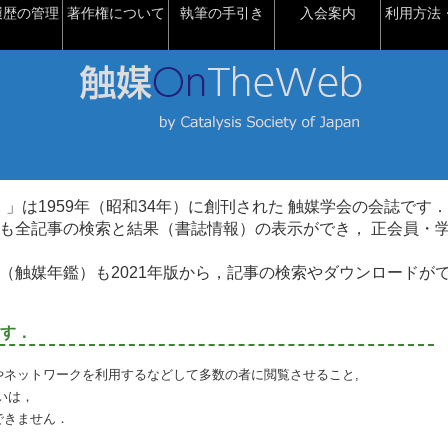
履歴の管理
著作権について
執筆の手引き
入会案内
利用方法・
talysis）」は1959年（昭和34年）に創刊された 触媒学会の会誌です．
も全記事の検索と結果（書誌情報）の表示ができ， 正会員・
（触媒年鑑）も2021年版から，記事の検索やダウンロードが
す．
やネットワークを利用するなどして多数の者に閲覧させること,
いは，
できません．