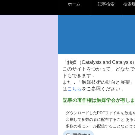
ホーム
記事検索
検索
「触媒（Catalysts and Ca
このサイトをつかって，どなたで
ドもできます．
また，「触媒技術の動向と展望」
は
こちら
をご参照ください．
記事の著作権は触媒学会が有しま
ダウンロードしたPDFファイルを放送
印刷して多数の者に配布すること,ある
多数の者にメール配信することなどは