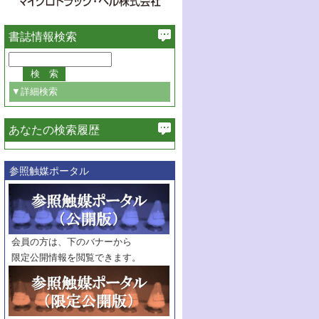
書誌情報検索
▼詳細検索
あなたの検索履歴
必ず含む
参照触媒ポータル
巻・号指定
巻
号
範囲指定
巻
号～
巻
会員の方は、下のバナーから
号
限定公開情報を閲覧できます。
触媒年鑑
年度
記事種別
マーク：
マークあり