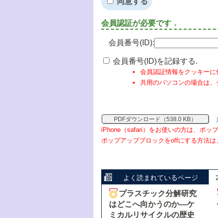
同意する
会員認証が必要です．
会員番号(ID):
会員番号(ID)を記録する.
会員認証情報をクッキーに
共用のパソコンの場合は、
PDFダウンロード（538.0 KB）
iPhone（safari）をお使いの方は、
ポップアップブロックをoffにする方法は
よく読まれているページ
プラスチック分解研究
はどこへ向かうのか―ケ
ミカルリサイクルの歴史