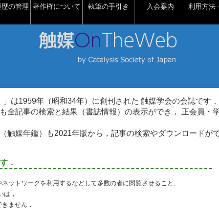
履歴の管理
著作権について
執筆の手引き
入会案内
利用方法・
talysis）」は1959年（昭和34年）に創刊された 触媒学会の会誌です．
も全記事の検索と結果（書誌情報）の表示ができ， 正会員・
（触媒年鑑）も2021年版から，記事の検索やダウンロードが
す．
やネットワークを利用するなどして多数の者に閲覧させること,
いは，
できません．