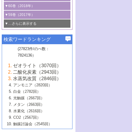
3号 CO
の排出削減および有効活用のた
タリゼーション
2
3号 特殊反応場を利用した触媒的分子変
る非貴金属触媒の研究動向
線を利用した触媒解析技術の最先端
1号 物質移動制御に着目した触媒プロセ
▼60巻（2018年）
4号 格子酸素・格子酸素欠陥を利用した
めの触媒技術
換反応
2号 機能化学品製造に資するクリーンな
ス開発
5号 ゼオライトの合成と応用における研
5号 単原子触媒
触媒反応
1号 固体酸触媒の最新の研究動向
▼59巻（2017年）
触媒的酸化反応
4号 若手による情報発信企画～とびたて
4号 多孔質材料を用いた触媒の新展開
究動向
2号 CO
フリー水素サプライチェーンに
2
6号 参照触媒委員会からのお知らせ
5号 生体触媒によるエネルギー変換反応
2号 二酸化炭素からの有用化学品合成
1号 いたるところに，触媒
▼…さらに表示する
若き触媒の研究者たち～（1）
3号 水処理のための触媒化学
5号 情報学的手法を用いた触媒開発
6号 ヘテロ接合界面
関わる触媒開発動向
B号 第133回触媒討論会（2023年）
6号 窒素とリンの循環のための触媒・機
3号 ナノ粒子・クラスター触媒の最前線
2号 機能性材料の局所構造解析のための
5号 若手による情報発信企画～とびたて
▼58巻（2016年）
4号 光触媒を用いた水分解の最新の研究
6号 カーボンニュートラルに向けた電解
B号 第135回触媒討論会（2025年）
3号 精密高分子合成に関する最近の研究
能性材料
最先端技術
検索ワードランキング
4号 60周年記念企画
若き触媒の研究者たち～（2）
動向
技術
1号 ユニークな構造の高分子を生み出す触
▼57巻（2015年）
動向
B号 第131回触媒討論会（2023年）
3号 無機分離膜材料の開発と触媒反応プ
5号 進化するゼオライト合成技術
6号 石油のノーブル・ユースを志向した
媒技術
(27823件/のべ数：
5号 次世代の触媒プロセスを支えるマイ
B号 第127回触媒討論会（2021年・オン
1号 水素キャリアにかかわる触媒技術の新
4号 バイオマス化成品製造のための触媒
▼56巻（2014年）
ロセスへの適用
触媒技術
7824136）
クロ波
6号 非貴金属系触媒における電気化学的
ライン開催(Zoom)のみ）
2号 リグニンからの化成品製造に向けた触
展開
技術
1号 特殊環境場を利用した材料合成
▼55巻（2013年）
4号 触媒研究における計算科学の利用
酸素還元反応
B号 第129回触媒討論会（2022年・京都
媒技術
6号 メタン転換技術の最新動向
ゼオライト（3070回）
2号 石油精製用触媒の最近の進展
5号 固体触媒による含窒素有機化合物変
2号 光触媒反応機構に関する最新の研究動
1号 高耐久性燃料電池システム用触媒にお
大学：オンライン・対面開催）
▼54巻（2012年）
5号 水素のふるまいを解き明かす最先端
B号 第121回触媒討論会（2018年・東京
3号 触媒研究の最先端～とびたて若き研究
二酸化炭素（2943回）
B号 第125回触媒討論会（2020年・工学
換の最前線
3号 固体酸化物形燃料電池（SOFC）におけ
向
ける新展開
研究
大学）
1号 規則性多孔体の利用技術における最近
▼53巻（2011年）
者たち～（1）
水蒸気改質（2846回）
院大学）
るアノード触媒上での燃料直接改質技術
6号 貴金属使用量低減に向けた自動車排
3号 固体高分子形燃料電池カソード触媒の
2号 リビングラジカル重合の最近の動向
6号 低級アルカンの有効利用のための触
の進歩
アンモニア（2820回）
4号 触媒研究の最先端～とびたて若き研究
1号 金属学から見る合金触媒の新展開
▼52巻（2010年）
ガス浄化触媒の開発
4号 コアシェル構造の制御による触媒機能
開発動向
媒技術
白金（2782回）
3号 天然ガスの化学工業的展開に関する触
2号 第109回触媒討論会
者たち～（2）
2号 第107回触媒討論会
の向上
1号 触媒の劣化対策と長寿命触媒開発
B号 第123回触媒討論会（2019年・大阪
▼51巻（2009年）
4号 人工光合成に向けた近年のアプローチ
光触媒（2667回）
媒技術
B号 第119回触媒討論会（2017年・首都
3号 貴金属低減技術の最新動向
5号 触媒研究の最先端～とびたて若き研究
市立大学）
3号 触媒のその場観察法の進歩（１）
5号 工業触媒およびその周辺技術の最近の
2号 第105回触媒討論会
1号 炭素材料－熱い注目を集める材料－
▼50巻（2008年）
メタン（2663回）
大学東京）
5号 未利用熱エネルギーの有効活用に貢献
4号 貴金属触媒の精密構造制御とその活用
者たち～（3）
4号 貴金属代替技術の最新動向
進歩
水素化（2616回）
4号 触媒のその場観察法の進歩（２）
3号 ナノ構造が拓く新機能
する触媒技術
2号 第103回触媒討論会
1号 触媒化学と学会のこの10年，半世紀，
▼49巻（2007年）
5号 バイオマス化成品製造のための固体触
6号 イオニクス材料と燃料電池・電解合成
5号 光触媒による物質変換反応の新展開
CO2（2567回）
6号 ナノシート
5号 不活性結合の触媒的活性化による有機
そして未来
4号 活性サイトおよびその環境の精密な設
6号 ポリオキソメタレート
3号 環境浄化用光触媒の現状と課題
媒の開発
1号 含フッ素化合物の合成と触媒
▼48巻（2006年）
の最新の研究動向
触媒討論会（2545回）
6号 グラフェン
合成
B号 第115回触媒討論会（2015年・成蹊大
計による触媒の高機能化
2号 第101回触媒討論会
B号 第113回触媒討論会（2014年・ロワジ
4号 水素社会の実現に向けた水素製造・貯
6号 ナノ空間─吸着状態解析から新機能開拓
2号 第99回触媒討論会
B号 第117回触媒討論会（2016年・大阪府
1号 固体酸触媒の最近の進歩
▼47巻（2005年）