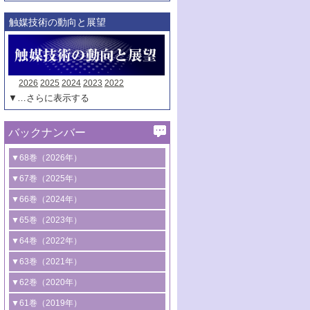
触媒技術の動向と展望
2026
2025
2024
2023
2022
▼…さらに表示する
バックナンバー
▼68巻（2026年）
1号 過酸化水素合成に関する研究動向
▼67巻（2025年）
2号 コンピューター技術により加速する
1号 CO
水素化によるグリーン燃料/グリ
▼66巻（2024年）
2
触媒開発
ーンケミカル製造
1号 低次元ナノ構造を有する触媒材料
▼65巻（2023年）
3号 有機分子変換やCO
資源化のための
2
2号 水素製造のための水分解技術に関す
2号 規制反応場を活用した固体触媒研究
1号 炭素が関わる触媒機能
▼64巻（2022年）
光触媒に関する最近の研究
る最近の研究
の新展開
2号 プラスチックケミカルリサイクルの
1号 合成ガス製造とCOを用いるケミカル
▼63巻（2021年）
B号 第137回触媒討論会（2026年）
3号 オレフィン系樹脂の精密合成に関す
3号 未踏分子変換を目指した酸化触媒プ
ための触媒技術
ズ合成の最新動向
1号 金触媒の新展開
▼62巻（2020年）
る最新技術
ロセスの最前線
3号 非酸化物系金属化合物を基盤とした
2号 化学品合成のための合金触媒開発
2号 ペロブスカイト
1号 触媒設計を拓く欠陥構造のキャラク
▼61巻（2019年）
4号 アルコール類の効率的変換を実現す
4号 シンクロトロン放射光および中性子
触媒材料の開発