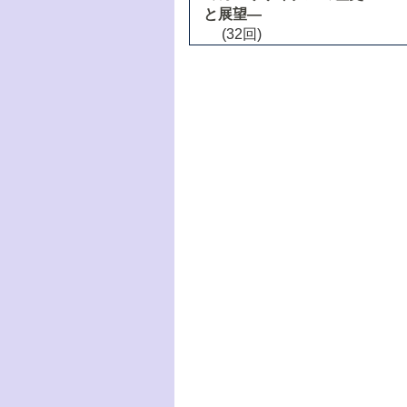
と展望―
(32回)