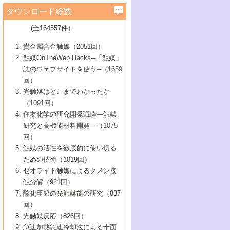
学）
7号 水素を利用する化成品合成の新潮流
6号 新しい固体酸触媒技術
5号 触媒を有効に使うための技術
ールホテル豊橋）
蔵技術の進歩
まで─
3号 メソポーラス物質の新展開
立大学）
3号 実用的ファインケミカル合成プロセス
ダウンロード総数
2号 第97回触媒討論会
1号 最近の触媒担体とその効果
▼46巻（2004年）
7号 ゼオライト合成における最近の進歩
6号 第106回触媒討論会
5号 CO
が関わる触媒・材料
B号 第111回触媒討論会（2013年・関西大
4号 錯体を利用したユニークな表面構造の
を実現する触媒
2
3号 リビング重合触媒の最近の展開
2号 第95回触媒討論会
(全164557件）
1号 部分酸化反応触媒の最前線
▼45巻（2003年）
学）
構築と機能
7号 有機分子触媒による精密有機合成
4号 バイオマス活用のための技術開発
6号 第104回触媒討論会
4号 今後の液体燃料を支える触媒技術
3号 化成品を合成するゼオライト触媒
2号 第93回触媒討論会
1号 なぜこの触媒が良いのか？
▼44巻（2002年）
貴金属合金触媒（2051回）
5号 若手会員による触媒研究の未来展望1：
8号 高機能化ポリオレフィンに向けた重合
5号 こんな物質，あんな物質―新たな触媒
7号 持続可能社会実現のための触媒および
5号 水素製造・貯蔵のための触媒技術の新
4号 水分解用光触媒材料
3号 特殊エネルギー場の触媒反応
触媒OnTheWeb Hacks─「触媒」
企業編
2号 第91回触媒討論会
触媒の最近の進展
1号 高次制御された触媒の化学
▼43巻（2001年）
の可能性―
触媒関連技術
しい展開
誌のウェブサイトを使う─（1659
5号 時間分解分光の進歩と応用
4号 生体内における金属の触媒作用
6号 第102回触媒討論会
3号 最近の自動車排ガス処理技術
2号 第89回触媒討論会
1号 グリーンケミストリーと触媒
▼42巻（2000年）
6号 第100回触媒討論会
8号 未来を拓く金属錯体
回）
6号 第98回触媒討論会
6号 第96回触媒討論会
5号 ファインケミカルズの展開に寄与する
7号 触媒・化学反応における計算化学の進
4号 触媒研究の現状と将来─第90回触媒討論
3号 触媒を利用した電気化学の新展開
2号 第87回触媒討論会特集号
1号 触媒反応工学の明日を拓く
▼41巻（1999年）
7号 『結晶の化学』を活かした触媒研究
光触媒はどこまでわかったか
7号 基礎化学品製造の触媒技術
触媒
歩
会Aから
7号 未来型金属錯体触媒開発への展望
4号 ナノ材料の調製と機能化
（1091回）
3号 生体触媒とバイオプロセス
2号 第85回触媒討論会
8号 イオン液体の応用
1号 孔、穴、あな?-特異な空間とその利用-
▼40巻（1998年）
8号 多機能型リアクター
6号 第94回触媒討論会
8号 若手研究者による触媒研究の未来展望
5号 基礎化学品製造の触媒技術
8号 超臨界流体を用いた化学プロセスの新
住友化学の研究開発戦略―触媒
5号 こんな触媒が欲しい
4号 水素製造・利用の触媒化学
3号 反応ダイナミクス
2号 第83回触媒討論会
1号 創立40周年記念・触媒化学この10年の
▼39巻（1997年）
2：大学・研究所編
展開
研究と高機能材料開発―（1075
7号 サブナノレベルでみた新しい表面現象
6号 第92回触媒討論会
6号 第90回触媒討論会
5号 触媒研究における新しい切り口：コン
進展と21世紀への提言/創立40周年記念・触
4号 超臨界流体の触媒反応への応用
3号 均一系触媒反応最前線
1号 均一系と不均一系触媒反応-その特徴と
回）
▼38巻（1996年）
8号 オレフィン重合触媒の新たな展
7号 基礎化学品製造の触媒技術
ビナトリアルケミストリー
媒学会この10年の歩みとこれから/創立40周
7号 触媒研究と学術雑誌/情報
5号 触媒のおもしろさをどのように伝える
接点
触媒の活性を徹底的に使い切る
4号 実用炭素材料の新展開
1号 触媒の構造と触媒作用/C1化学を中心と
▼37巻（1995年）
年記念・記録は語る
8号 資源の循環と触媒技術
6号 第88回触媒討論会特集号
か
ための技術（1019回）
8号 若い世代からみた触媒化学の現状と未
2号 第79回触媒討論会
5号 研究の方法論を考える
する21世紀への触媒
1号 ファインケミカルズと固体触媒
▼36巻（1994年）
2号 第81回触媒討論会
ゼオライト触媒によるクメン接
来
7号 企業における触媒研究のブレークスル
6号 第86回触媒討論会
3号 最新NO除去触媒の実用化研究
6号 第84回触媒討論会
2号 第77回触媒討論会
2号 第75回触媒討論会
触分解（921回）
1号 電気化学と触媒
▼35巻（1993年）
ー
3号 計算機触媒化学へのさそい
7号 水素化精製触媒の新しい展開
4号 新しい反応場を目指した触媒調製
7号 機能性金属材料と触媒
3号 オリンピックメダル:金・銀・銅はどん
酸化亜鉛の光触媒能の研究（837
3号 希土類を利用した触媒
2号 第73回触媒討論会
8号 この材料を触媒として使ってみません
4号 触媒劣化の制御と予測
1号 工業触媒開発マニュアル―探索から工
▼34巻（1992年）
8号 新しい反応性と機能性を目指した金属
な触媒作用を示すか
回）
5号 反応・分離技術の新しい展開
8号 触媒研究へのNMRの応用と展望
か？
業化まで
4号 触媒とリサイクル
3号 C4化学の展開
5号 最新の実用プロセスと触媒
クラスタ-化学
1号 インパクトを与えたこの研究
▼33巻（1991年）
光触媒反応（826回）
4号 触媒作用における機能の複合化
6号 第80回触媒討論会
2号 第71回触媒討論会
5号 エネルギー変換触媒
4号 《通常号》
6号 第82回触媒討論会
急速加熱急速冷却法による十面
2号 第69回触媒討論会
1号 触媒プロセス開発マニュアル―探索か
▼32巻（1990年）