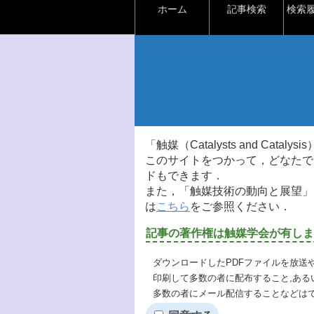
ホーム
記事検索
検索
「触媒（Catalysts and Ca
このサイトをつかって，どなたで
ドもできます．
また，「触媒技術の動向と展望」
は
こちら
をご参照ください．
記事の著作権は触媒学会が有しま
ダウンロードしたPDFファイルを放送
印刷して多数の者に配布すること,ある
多数の者にメール配信することなどは