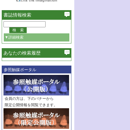
書誌情報検索
▼詳細検索
あなたの検索履歴
必ず含む
参照触媒ポータル
巻・号指定
巻
号
範囲指定
巻
号～
巻
会員の方は、下のバナーから
号
限定公開情報を閲覧できます。
触媒年鑑
年度
記事種別
マーク：
マークあり