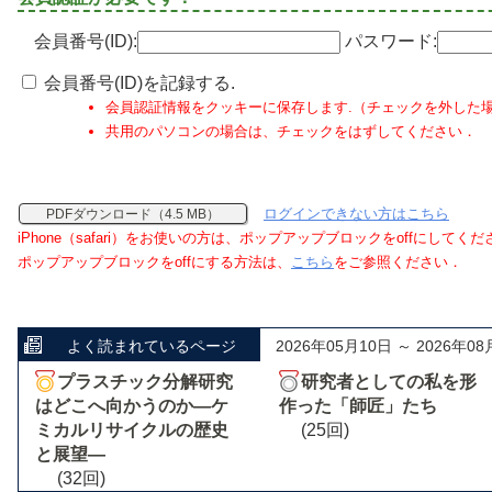
会員番号(ID):
パスワード:
会員番号(ID)を記録する.
会員認証情報をクッキーに保存します.（チェックを外した
共用のパソコンの場合は、チェックをはずしてください．
ログインできない方はこちら
PDFダウンロード（4.5 MB）
iPhone（safari）をお使いの方は、ポップアップブロックをoffにしてく
ポップアップブロックをoffにする方法は、
こちら
をご参照ください．
よく読まれているページ
2026年05月10日 ～ 2026年08
プラスチック分解研究
研究者としての私を形
はどこへ向かうのか―ケ
作った「師匠」たち
ミカルリサイクルの歴史
(25回)
と展望―
(32回)