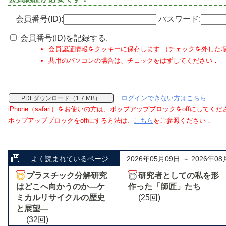
会員番号(ID):
パスワード:
会員番号(ID)を記録する.
会員認証情報をクッキーに保存します.（チェックを外した
共用のパソコンの場合は、チェックをはずしてください．
ログインできない方はこちら
PDFダウンロード（1.7 MB）
iPhone（safari）をお使いの方は、ポップアップブロックをoffにしてく
ポップアップブロックをoffにする方法は、
こちら
をご参照ください．
よく読まれているページ
2026年05月09日 ～ 2026年08
プラスチック分解研究
研究者としての私を形
はどこへ向かうのか―ケ
作った「師匠」たち
ミカルリサイクルの歴史
(25回)
と展望―
(32回)