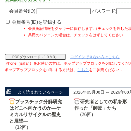
会員番号(ID):
パスワード:
会員番号(ID)を記録する.
会員認証情報をクッキーに保存します.（チェックを外した
共用のパソコンの場合は、チェックをはずしてください．
ログインできない方はこちら
PDFダウンロード（1.0 MB）
iPhone（safari）をお使いの方は、ポップアップブロックをoffにしてく
ポップアップブロックをoffにする方法は、
こちら
をご参照ください．
よく読まれているページ
2026年05月08日 ～ 2026年08
プラスチック分解研究
研究者としての私を形
はどこへ向かうのか―ケ
作った「師匠」たち
ミカルリサイクルの歴史
(26回)
と展望―
(32回)