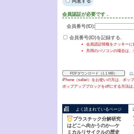
同意する
会員認証が必要です．
会員番号(ID):
会員番号(ID)を記録する.
会員認証情報をクッキーに
共用のパソコンの場合は、
ロ
PDFダウンロード（1.1 MB）
iPhone（safari）をお使いの方は、
ポップアップブロックをoffにする方法は
よく読まれているページ
プラスチック分解研究
はどこへ向かうのか―ケ
ミカルリサイクルの歴史