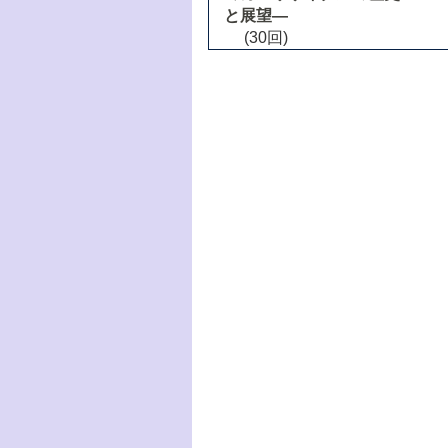
と展望―
(30回)