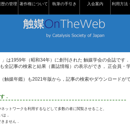
履歴の管理
著作権について
執筆の手引き
入会案内
利用方法・
talysis）」は1959年（昭和34年）に創刊された 触媒学会の会誌です．
も全記事の検索と結果（書誌情報）の表示ができ， 正会員・
（触媒年鑑）も2021年版から，記事の検索やダウンロードが
す．
やネットワークを利用するなどして多数の者に閲覧させること,
いは，
できません．