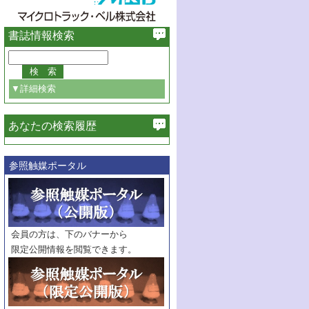
書誌情報検索
▼詳細検索
あなたの検索履歴
必ず含む
参照触媒ポータル
巻・号指定
巻
号
範囲指定
巻
号～
巻
会員の方は、下のバナーから
号
限定公開情報を閲覧できます。
触媒年鑑
年度
記事種別
マーク：
マークあり