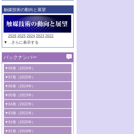
触媒技術の動向と展望
2026
2025
2024
2023
2022
▼…さらに表示する
バックナンバー
▼68巻（2026年）
1号 過酸化水素合成に関する研究動向
▼67巻（2025年）
2号 コンピューター技術により加速する
1号 CO
水素化によるグリーン燃料/グリ
▼66巻（2024年）
2
触媒開発
ーンケミカル製造
1号 低次元ナノ構造を有する触媒材料
▼65巻（2023年）
3号 有機分子変換やCO
資源化のための
2
2号 水素製造のための水分解技術に関す
2号 規制反応場を活用した固体触媒研究
1号 炭素が関わる触媒機能
▼64巻（2022年）
光触媒に関する最近の研究
る最近の研究
の新展開
2号 プラスチックケミカルリサイクルの
1号 合成ガス製造とCOを用いるケミカル
▼63巻（2021年）
B号 第137回触媒討論会（2026年）
3号 オレフィン系樹脂の精密合成に関す
3号 未踏分子変換を目指した酸化触媒プ
ための触媒技術
ズ合成の最新動向
1号 金触媒の新展開
▼62巻（2020年）
る最新技術
ロセスの最前線
3号 非酸化物系金属化合物を基盤とした
2号 化学品合成のための合金触媒開発
2号 ペロブスカイト
1号 触媒設計を拓く欠陥構造のキャラク
▼61巻（2019年）
4号 アルコール類の効率的変換を実現す
4号 シンクロトロン放射光および中性子
触媒材料の開発