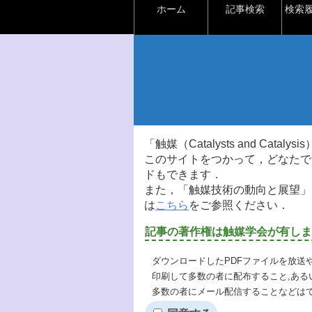
ホーム
記事検索
検索
「触媒（Catalysts and Ca
このサイトをつかって，どなたで
ドもできます．
また，「触媒技術の動向と展望」
は
こちら
をご参照ください．
記事の著作権は触媒学会が有しま
ダウンロードしたPDFファイルを放送
印刷して多数の者に配布すること,ある
多数の者にメール配信することなどは