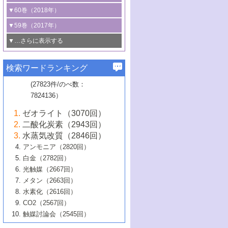
3号 CO
の排出削減および有効活用のた
タリゼーション
2
3号 特殊反応場を利用した触媒的分子変
る非貴金属触媒の研究動向
線を利用した触媒解析技術の最先端
1号 物質移動制御に着目した触媒プロセ
▼60巻（2018年）
4号 格子酸素・格子酸素欠陥を利用した
めの触媒技術
換反応
2号 機能化学品製造に資するクリーンな
ス開発
5号 ゼオライトの合成と応用における研
5号 単原子触媒
触媒反応
1号 固体酸触媒の最新の研究動向
▼59巻（2017年）
触媒的酸化反応
4号 若手による情報発信企画～とびたて
4号 多孔質材料を用いた触媒の新展開
究動向
2号 CO
フリー水素サプライチェーンに
2
6号 参照触媒委員会からのお知らせ
5号 生体触媒によるエネルギー変換反応
2号 二酸化炭素からの有用化学品合成
1号 いたるところに，触媒
▼…さらに表示する
若き触媒の研究者たち～（1）
3号 水処理のための触媒化学
5号 情報学的手法を用いた触媒開発
6号 ヘテロ接合界面
関わる触媒開発動向
B号 第133回触媒討論会（2023年）
6号 窒素とリンの循環のための触媒・機
3号 ナノ粒子・クラスター触媒の最前線
2号 機能性材料の局所構造解析のための
5号 若手による情報発信企画～とびたて
▼58巻（2016年）
4号 光触媒を用いた水分解の最新の研究
6号 カーボンニュートラルに向けた電解
B号 第135回触媒討論会（2025年）
3号 精密高分子合成に関する最近の研究
能性材料
最先端技術
検索ワードランキング
4号 60周年記念企画
若き触媒の研究者たち～（2）
動向
技術
1号 ユニークな構造の高分子を生み出す触
▼57巻（2015年）
動向
B号 第131回触媒討論会（2023年）
3号 無機分離膜材料の開発と触媒反応プ
5号 進化するゼオライト合成技術
6号 石油のノーブル・ユースを志向した
媒技術
(27823件/のべ数：
5号 次世代の触媒プロセスを支えるマイ
B号 第127回触媒討論会（2021年・オン
1号 水素キャリアにかかわる触媒技術の新
4号 バイオマス化成品製造のための触媒
▼56巻（2014年）
ロセスへの適用
触媒技術
7824136）
クロ波
6号 非貴金属系触媒における電気化学的
ライン開催(Zoom)のみ）
2号 リグニンからの化成品製造に向けた触
展開
技術
1号 特殊環境場を利用した材料合成
▼55巻（2013年）
4号 触媒研究における計算科学の利用
酸素還元反応
B号 第129回触媒討論会（2022年・京都
媒技術
6号 メタン転換技術の最新動向
ゼオライト（3070回）
2号 石油精製用触媒の最近の進展
5号 固体触媒による含窒素有機化合物変
2号 光触媒反応機構に関する最新の研究動
1号 高耐久性燃料電池システム用触媒にお
大学：オンライン・対面開催）
▼54巻（2012年）
5号 水素のふるまいを解き明かす最先端
B号 第121回触媒討論会（2018年・東京
3号 触媒研究の最先端～とびたて若き研究
二酸化炭素（2943回）
B号 第125回触媒討論会（2020年・工学
換の最前線
3号 固体酸化物形燃料電池（SOFC）におけ
向
ける新展開
研究
大学）
1号 規則性多孔体の利用技術における最近
▼53巻（2011年）
者たち～（1）
水蒸気改質（2846回）
院大学）
るアノード触媒上での燃料直接改質技術
6号 貴金属使用量低減に向けた自動車排
3号 固体高分子形燃料電池カソード触媒の
2号 リビングラジカル重合の最近の動向
6号 低級アルカンの有効利用のための触
の進歩
アンモニア（2820回）
4号 触媒研究の最先端～とびたて若き研究
1号 金属学から見る合金触媒の新展開
▼52巻（2010年）
ガス浄化触媒の開発
4号 コアシェル構造の制御による触媒機能
開発動向
媒技術
白金（2782回）
3号 天然ガスの化学工業的展開に関する触
2号 第109回触媒討論会
者たち～（2）
2号 第107回触媒討論会
の向上
1号 触媒の劣化対策と長寿命触媒開発
B号 第123回触媒討論会（2019年・大阪
▼51巻（2009年）
4号 人工光合成に向けた近年のアプローチ
光触媒（2667回）
媒技術
B号 第119回触媒討論会（2017年・首都
3号 貴金属低減技術の最新動向
5号 触媒研究の最先端～とびたて若き研究
市立大学）
3号 触媒のその場観察法の進歩（１）
5号 工業触媒およびその周辺技術の最近の
2号 第105回触媒討論会
1号 炭素材料－熱い注目を集める材料－
▼50巻（2008年）
メタン（2663回）
大学東京）
5号 未利用熱エネルギーの有効活用に貢献
4号 貴金属触媒の精密構造制御とその活用
者たち～（3）
4号 貴金属代替技術の最新動向
進歩
水素化（2616回）
4号 触媒のその場観察法の進歩（２）
3号 ナノ構造が拓く新機能
する触媒技術
2号 第103回触媒討論会
1号 触媒化学と学会のこの10年，半世紀，
▼49巻（2007年）
5号 バイオマス化成品製造のための固体触
6号 イオニクス材料と燃料電池・電解合成
5号 光触媒による物質変換反応の新展開
CO2（2567回）
6号 ナノシート
5号 不活性結合の触媒的活性化による有機
そして未来
4号 活性サイトおよびその環境の精密な設
6号 ポリオキソメタレート
3号 環境浄化用光触媒の現状と課題
媒の開発
1号 含フッ素化合物の合成と触媒
▼48巻（2006年）
の最新の研究動向
触媒討論会（2545回）
6号 グラフェン
合成
B号 第115回触媒討論会（2015年・成蹊大
計による触媒の高機能化
2号 第101回触媒討論会
B号 第113回触媒討論会（2014年・ロワジ
4号 水素社会の実現に向けた水素製造・貯
6号 ナノ空間─吸着状態解析から新機能開拓
2号 第99回触媒討論会
B号 第117回触媒討論会（2016年・大阪府
1号 固体酸触媒の最近の進歩
▼47巻（2005年）