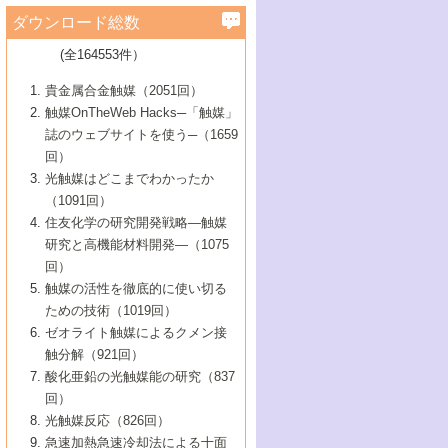
学）
7号 水素を利用する化成品合成の新潮流
6号 新しい固体酸触媒技術
5号 触媒を有効に使うための技術
ールホテル豊橋）
蔵技術の進歩
まで─
3号 メソポーラス物質の新展開
立大学）
3号 実用的ファインケミカル合成プロセス
ダウンロード総数
2号 第97回触媒討論会
1号 最近の触媒担体とその効果
▼46巻（2004年）
7号 ゼオライト合成における最近の進歩
6号 第106回触媒討論会
5号 CO
が関わる触媒・材料
B号 第111回触媒討論会（2013年・関西大
4号 錯体を利用したユニークな表面構造の
を実現する触媒
2
3号 リビング重合触媒の最近の展開
2号 第95回触媒討論会
(全164553件）
1号 部分酸化反応触媒の最前線
▼45巻（2003年）
学）
構築と機能
7号 有機分子触媒による精密有機合成
4号 バイオマス活用のための技術開発
6号 第104回触媒討論会
4号 今後の液体燃料を支える触媒技術
3号 化成品を合成するゼオライト触媒
2号 第93回触媒討論会
1号 なぜこの触媒が良いのか？
▼44巻（2002年）
貴金属合金触媒（2051回）
5号 若手会員による触媒研究の未来展望1：
8号 高機能化ポリオレフィンに向けた重合
5号 こんな物質，あんな物質―新たな触媒
7号 持続可能社会実現のための触媒および
5号 水素製造・貯蔵のための触媒技術の新
4号 水分解用光触媒材料
3号 特殊エネルギー場の触媒反応
触媒OnTheWeb Hacks─「触媒」
企業編
2号 第91回触媒討論会
触媒の最近の進展
1号 高次制御された触媒の化学
▼43巻（2001年）
の可能性―
触媒関連技術
しい展開
誌のウェブサイトを使う─（1659
5号 時間分解分光の進歩と応用
4号 生体内における金属の触媒作用
6号 第102回触媒討論会
3号 最近の自動車排ガス処理技術
2号 第89回触媒討論会
1号 グリーンケミストリーと触媒
▼42巻（2000年）
6号 第100回触媒討論会
8号 未来を拓く金属錯体
回）
6号 第98回触媒討論会
6号 第96回触媒討論会
5号 ファインケミカルズの展開に寄与する
7号 触媒・化学反応における計算化学の進
4号 触媒研究の現状と将来─第90回触媒討論
3号 触媒を利用した電気化学の新展開
2号 第87回触媒討論会特集号
1号 触媒反応工学の明日を拓く
▼41巻（1999年）
7号 『結晶の化学』を活かした触媒研究
光触媒はどこまでわかったか
7号 基礎化学品製造の触媒技術
触媒
歩
会Aから
7号 未来型金属錯体触媒開発への展望
4号 ナノ材料の調製と機能化
（1091回）
3号 生体触媒とバイオプロセス
2号 第85回触媒討論会
8号 イオン液体の応用
1号 孔、穴、あな?-特異な空間とその利用-
▼40巻（1998年）
8号 多機能型リアクター
6号 第94回触媒討論会
8号 若手研究者による触媒研究の未来展望
5号 基礎化学品製造の触媒技術
8号 超臨界流体を用いた化学プロセスの新
住友化学の研究開発戦略―触媒
5号 こんな触媒が欲しい
4号 水素製造・利用の触媒化学
3号 反応ダイナミクス
2号 第83回触媒討論会
1号 創立40周年記念・触媒化学この10年の
▼39巻（1997年）
2：大学・研究所編
展開
研究と高機能材料開発―（1075
7号 サブナノレベルでみた新しい表面現象
6号 第92回触媒討論会
6号 第90回触媒討論会
5号 触媒研究における新しい切り口：コン
進展と21世紀への提言/創立40周年記念・触
4号 超臨界流体の触媒反応への応用
3号 均一系触媒反応最前線
1号 均一系と不均一系触媒反応-その特徴と
回）
▼38巻（1996年）
8号 オレフィン重合触媒の新たな展
7号 基礎化学品製造の触媒技術
ビナトリアルケミストリー
媒学会この10年の歩みとこれから/創立40周
7号 触媒研究と学術雑誌/情報
5号 触媒のおもしろさをどのように伝える
接点
触媒の活性を徹底的に使い切る
4号 実用炭素材料の新展開
1号 触媒の構造と触媒作用/C1化学を中心と
▼37巻（1995年）
年記念・記録は語る
8号 資源の循環と触媒技術
6号 第88回触媒討論会特集号
か
ための技術（1019回）
8号 若い世代からみた触媒化学の現状と未
2号 第79回触媒討論会
5号 研究の方法論を考える
する21世紀への触媒
1号 ファインケミカルズと固体触媒
▼36巻（1994年）
2号 第81回触媒討論会
ゼオライト触媒によるクメン接
来
7号 企業における触媒研究のブレークスル
6号 第86回触媒討論会
3号 最新NO除去触媒の実用化研究
6号 第84回触媒討論会
2号 第77回触媒討論会
2号 第75回触媒討論会
触分解（921回）
1号 電気化学と触媒
▼35巻（1993年）
ー
3号 計算機触媒化学へのさそい
7号 水素化精製触媒の新しい展開
4号 新しい反応場を目指した触媒調製
7号 機能性金属材料と触媒
3号 オリンピックメダル:金・銀・銅はどん
酸化亜鉛の光触媒能の研究（837
3号 希土類を利用した触媒
2号 第73回触媒討論会
8号 この材料を触媒として使ってみません
4号 触媒劣化の制御と予測
1号 工業触媒開発マニュアル―探索から工
▼34巻（1992年）
8号 新しい反応性と機能性を目指した金属
な触媒作用を示すか
回）
5号 反応・分離技術の新しい展開
8号 触媒研究へのNMRの応用と展望
か？
業化まで
4号 触媒とリサイクル
3号 C4化学の展開
5号 最新の実用プロセスと触媒
クラスタ-化学
1号 インパクトを与えたこの研究
▼33巻（1991年）
光触媒反応（826回）
4号 触媒作用における機能の複合化
6号 第80回触媒討論会
2号 第71回触媒討論会
5号 エネルギー変換触媒
4号 《通常号》
6号 第82回触媒討論会
急速加熱急速冷却法による十面
2号 第69回触媒討論会
1号 触媒プロセス開発マニュアル―探索か
▼32巻（1990年）