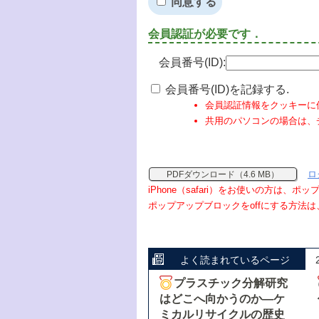
同意する
会員認証が必要です．
会員番号(ID):
会員番号(ID)を記録する.
会員認証情報をクッキーに
共用のパソコンの場合は、
ロ
PDFダウンロード（4.6 MB）
iPhone（safari）をお使いの方は、
ポップアップブロックをoffにする方法は
よく読まれているページ
プラスチック分解研究
はどこへ向かうのか―ケ
ミカルリサイクルの歴史