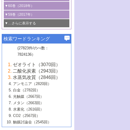
3号 CO
の排出削減および有効活用のた
タリゼーション
2
3号 特殊反応場を利用した触媒的分子変
る非貴金属触媒の研究動向
線を利用した触媒解析技術の最先端
1号 物質移動制御に着目した触媒プロセ
▼60巻（2018年）
4号 格子酸素・格子酸素欠陥を利用した
めの触媒技術
換反応
2号 機能化学品製造に資するクリーンな
ス開発
5号 ゼオライトの合成と応用における研
5号 単原子触媒
触媒反応
1号 固体酸触媒の最新の研究動向
▼59巻（2017年）
触媒的酸化反応
4号 若手による情報発信企画～とびたて
4号 多孔質材料を用いた触媒の新展開
究動向
2号 CO
フリー水素サプライチェーンに
2
6号 参照触媒委員会からのお知らせ
5号 生体触媒によるエネルギー変換反応
2号 二酸化炭素からの有用化学品合成
1号 いたるところに，触媒
▼…さらに表示する
若き触媒の研究者たち～（1）
3号 水処理のための触媒化学
5号 情報学的手法を用いた触媒開発
6号 ヘテロ接合界面
関わる触媒開発動向
B号 第133回触媒討論会（2023年）
6号 窒素とリンの循環のための触媒・機
3号 ナノ粒子・クラスター触媒の最前線
2号 機能性材料の局所構造解析のための
5号 若手による情報発信企画～とびたて
▼58巻（2016年）
4号 光触媒を用いた水分解の最新の研究
6号 カーボンニュートラルに向けた電解
B号 第135回触媒討論会（2025年）
3号 精密高分子合成に関する最近の研究
能性材料
最先端技術
検索ワードランキング
4号 60周年記念企画
若き触媒の研究者たち～（2）
動向
技術
1号 ユニークな構造の高分子を生み出す触
▼57巻（2015年）
動向
B号 第131回触媒討論会（2023年）
3号 無機分離膜材料の開発と触媒反応プ
5号 進化するゼオライト合成技術
6号 石油のノーブル・ユースを志向した
媒技術
(27823件/のべ数：
5号 次世代の触媒プロセスを支えるマイ
B号 第127回触媒討論会（2021年・オン
1号 水素キャリアにかかわる触媒技術の新
4号 バイオマス化成品製造のための触媒
▼56巻（2014年）
ロセスへの適用
触媒技術
7824136）
クロ波
6号 非貴金属系触媒における電気化学的
ライン開催(Zoom)のみ）
2号 リグニンからの化成品製造に向けた触
展開
技術
1号 特殊環境場を利用した材料合成
▼55巻（2013年）
4号 触媒研究における計算科学の利用
酸素還元反応
B号 第129回触媒討論会（2022年・京都
媒技術
6号 メタン転換技術の最新動向
ゼオライト（3070回）
2号 石油精製用触媒の最近の進展
5号 固体触媒による含窒素有機化合物変
2号 光触媒反応機構に関する最新の研究動
1号 高耐久性燃料電池システム用触媒にお
大学：オンライン・対面開催）
▼54巻（2012年）
5号 水素のふるまいを解き明かす最先端
B号 第121回触媒討論会（2018年・東京
3号 触媒研究の最先端～とびたて若き研究
二酸化炭素（2943回）
B号 第125回触媒討論会（2020年・工学
換の最前線
3号 固体酸化物形燃料電池（SOFC）におけ
向
ける新展開
研究
大学）
1号 規則性多孔体の利用技術における最近
▼53巻（2011年）
者たち～（1）
水蒸気改質（2846回）
院大学）
るアノード触媒上での燃料直接改質技術
6号 貴金属使用量低減に向けた自動車排
3号 固体高分子形燃料電池カソード触媒の
2号 リビングラジカル重合の最近の動向
6号 低級アルカンの有効利用のための触
の進歩
アンモニア（2820回）
4号 触媒研究の最先端～とびたて若き研究
1号 金属学から見る合金触媒の新展開
▼52巻（2010年）
ガス浄化触媒の開発
4号 コアシェル構造の制御による触媒機能
開発動向
媒技術
白金（2782回）
3号 天然ガスの化学工業的展開に関する触
2号 第109回触媒討論会
者たち～（2）
2号 第107回触媒討論会
の向上
1号 触媒の劣化対策と長寿命触媒開発
B号 第123回触媒討論会（2019年・大阪
▼51巻（2009年）
4号 人工光合成に向けた近年のアプローチ
光触媒（2667回）
媒技術
B号 第119回触媒討論会（2017年・首都
3号 貴金属低減技術の最新動向
5号 触媒研究の最先端～とびたて若き研究
市立大学）
3号 触媒のその場観察法の進歩（１）
5号 工業触媒およびその周辺技術の最近の
2号 第105回触媒討論会
1号 炭素材料－熱い注目を集める材料－
▼50巻（2008年）
メタン（2663回）
大学東京）
5号 未利用熱エネルギーの有効活用に貢献
4号 貴金属触媒の精密構造制御とその活用
者たち～（3）
4号 貴金属代替技術の最新動向
進歩
水素化（2616回）
4号 触媒のその場観察法の進歩（２）
3号 ナノ構造が拓く新機能
する触媒技術
2号 第103回触媒討論会
1号 触媒化学と学会のこの10年，半世紀，
▼49巻（2007年）
5号 バイオマス化成品製造のための固体触
6号 イオニクス材料と燃料電池・電解合成
5号 光触媒による物質変換反応の新展開
CO2（2567回）
6号 ナノシート
5号 不活性結合の触媒的活性化による有機
そして未来
4号 活性サイトおよびその環境の精密な設
6号 ポリオキソメタレート
3号 環境浄化用光触媒の現状と課題
媒の開発
1号 含フッ素化合物の合成と触媒
▼48巻（2006年）
の最新の研究動向
触媒討論会（2545回）
6号 グラフェン
合成
B号 第115回触媒討論会（2015年・成蹊大
計による触媒の高機能化
2号 第101回触媒討論会
B号 第113回触媒討論会（2014年・ロワジ
4号 水素社会の実現に向けた水素製造・貯
6号 ナノ空間─吸着状態解析から新機能開拓
2号 第99回触媒討論会
B号 第117回触媒討論会（2016年・大阪府
1号 固体酸触媒の最近の進歩
▼47巻（2005年）