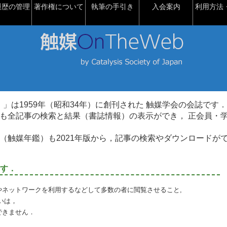
履歴の管理
著作権について
執筆の手引き
入会案内
利用方法・
talysis）」は1959年（昭和34年）に創刊された 触媒学会の会誌です．
も全記事の検索と結果（書誌情報）の表示ができ， 正会員・
（触媒年鑑）も2021年版から，記事の検索やダウンロードが
す．
やネットワークを利用するなどして多数の者に閲覧させること,
いは，
できません．