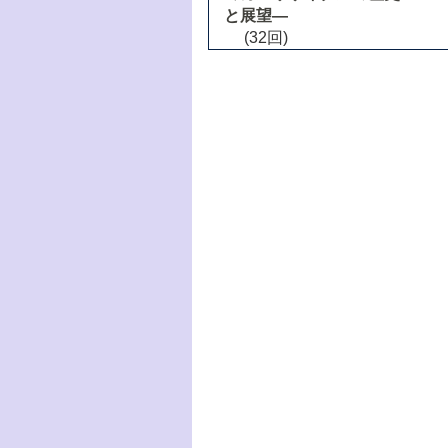
と展望―
(32回)