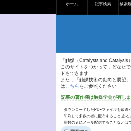
ホーム
記事検索
検索
「触媒（Catalysts and Ca
このサイトをつかって，どなたで
ドもできます．
また，「触媒技術の動向と展望」
は
こちら
をご参照ください．
記事の著作権は触媒学会が有しま
ダウンロードしたPDFファイルを放送
印刷して多数の者に配布すること,ある
多数の者にメール配信することなどは