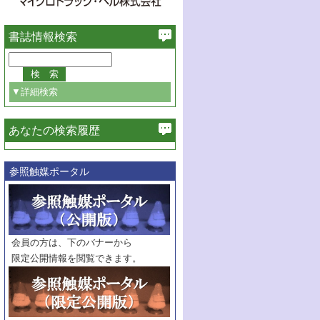
書誌情報検索
▼詳細検索
あなたの検索履歴
必ず含む
参照触媒ポータル
巻・号指定
巻
号
範囲指定
巻
号～
巻
会員の方は、下のバナーから
号
限定公開情報を閲覧できます。
触媒年鑑
年度
記事種別
マーク：
マークあり