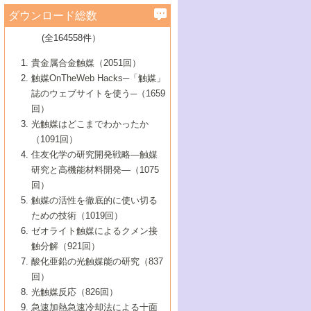
学）
7号 水素を利用する化成品合成の新潮流
6号 新しい固体酸触媒技術
5号 触媒を有効に使うための技術
ールホテル豊橋）
蔵技術の進歩
まで─
3号 メソポーラス物質の新展開
立大学）
3号 実用的ファインケミカル合成プロセス
ダウンロード総数
2号 第97回触媒討論会
1号 最近の触媒担体とその効果
▼46巻（2004年）
7号 ゼオライト合成における最近の進歩
6号 第106回触媒討論会
5号 CO
が関わる触媒・材料
B号 第111回触媒討論会（2013年・関西大
4号 錯体を利用したユニークな表面構造の
を実現する触媒
2
3号 リビング重合触媒の最近の展開
2号 第95回触媒討論会
(全164558件）
1号 部分酸化反応触媒の最前線
▼45巻（2003年）
学）
構築と機能
7号 有機分子触媒による精密有機合成
4号 バイオマス活用のための技術開発
6号 第104回触媒討論会
4号 今後の液体燃料を支える触媒技術
3号 化成品を合成するゼオライト触媒
2号 第93回触媒討論会
1号 なぜこの触媒が良いのか？
▼44巻（2002年）
貴金属合金触媒（2051回）
5号 若手会員による触媒研究の未来展望1：
8号 高機能化ポリオレフィンに向けた重合
5号 こんな物質，あんな物質―新たな触媒
7号 持続可能社会実現のための触媒および
5号 水素製造・貯蔵のための触媒技術の新
4号 水分解用光触媒材料
3号 特殊エネルギー場の触媒反応
触媒OnTheWeb Hacks─「触媒」
企業編
2号 第91回触媒討論会
触媒の最近の進展
1号 高次制御された触媒の化学
▼43巻（2001年）
の可能性―
触媒関連技術
しい展開
誌のウェブサイトを使う─（1659
5号 時間分解分光の進歩と応用
4号 生体内における金属の触媒作用
6号 第102回触媒討論会
3号 最近の自動車排ガス処理技術
2号 第89回触媒討論会
1号 グリーンケミストリーと触媒
▼42巻（2000年）
6号 第100回触媒討論会
8号 未来を拓く金属錯体
回）
6号 第98回触媒討論会
6号 第96回触媒討論会
5号 ファインケミカルズの展開に寄与する
7号 触媒・化学反応における計算化学の進
4号 触媒研究の現状と将来─第90回触媒討論
3号 触媒を利用した電気化学の新展開
2号 第87回触媒討論会特集号
1号 触媒反応工学の明日を拓く
▼41巻（1999年）
7号 『結晶の化学』を活かした触媒研究
光触媒はどこまでわかったか
7号 基礎化学品製造の触媒技術
触媒
歩
会Aから
7号 未来型金属錯体触媒開発への展望
4号 ナノ材料の調製と機能化
（1091回）
3号 生体触媒とバイオプロセス
2号 第85回触媒討論会
8号 イオン液体の応用
1号 孔、穴、あな?-特異な空間とその利用-
▼40巻（1998年）
8号 多機能型リアクター
6号 第94回触媒討論会
8号 若手研究者による触媒研究の未来展望
5号 基礎化学品製造の触媒技術
8号 超臨界流体を用いた化学プロセスの新
住友化学の研究開発戦略―触媒
5号 こんな触媒が欲しい
4号 水素製造・利用の触媒化学
3号 反応ダイナミクス
2号 第83回触媒討論会
1号 創立40周年記念・触媒化学この10年の
▼39巻（1997年）
2：大学・研究所編
展開
研究と高機能材料開発―（1075
7号 サブナノレベルでみた新しい表面現象
6号 第92回触媒討論会
6号 第90回触媒討論会
5号 触媒研究における新しい切り口：コン
進展と21世紀への提言/創立40周年記念・触
4号 超臨界流体の触媒反応への応用
3号 均一系触媒反応最前線
1号 均一系と不均一系触媒反応-その特徴と
回）
▼38巻（1996年）
8号 オレフィン重合触媒の新たな展
7号 基礎化学品製造の触媒技術
ビナトリアルケミストリー
媒学会この10年の歩みとこれから/創立40周
7号 触媒研究と学術雑誌/情報
5号 触媒のおもしろさをどのように伝える
接点
触媒の活性を徹底的に使い切る
4号 実用炭素材料の新展開
1号 触媒の構造と触媒作用/C1化学を中心と
▼37巻（1995年）
年記念・記録は語る
8号 資源の循環と触媒技術
6号 第88回触媒討論会特集号
か
ための技術（1019回）
8号 若い世代からみた触媒化学の現状と未
2号 第79回触媒討論会
5号 研究の方法論を考える
する21世紀への触媒
1号 ファインケミカルズと固体触媒
▼36巻（1994年）
2号 第81回触媒討論会
ゼオライト触媒によるクメン接
来
7号 企業における触媒研究のブレークスル
6号 第86回触媒討論会
3号 最新NO除去触媒の実用化研究
6号 第84回触媒討論会
2号 第77回触媒討論会
2号 第75回触媒討論会
触分解（921回）
1号 電気化学と触媒
▼35巻（1993年）
ー
3号 計算機触媒化学へのさそい
7号 水素化精製触媒の新しい展開
4号 新しい反応場を目指した触媒調製
7号 機能性金属材料と触媒
3号 オリンピックメダル:金・銀・銅はどん
酸化亜鉛の光触媒能の研究（837
3号 希土類を利用した触媒
2号 第73回触媒討論会
8号 この材料を触媒として使ってみません
4号 触媒劣化の制御と予測
1号 工業触媒開発マニュアル―探索から工
▼34巻（1992年）
8号 新しい反応性と機能性を目指した金属
な触媒作用を示すか
回）
5号 反応・分離技術の新しい展開
8号 触媒研究へのNMRの応用と展望
か？
業化まで
4号 触媒とリサイクル
3号 C4化学の展開
5号 最新の実用プロセスと触媒
クラスタ-化学
1号 インパクトを与えたこの研究
▼33巻（1991年）
光触媒反応（826回）
4号 触媒作用における機能の複合化
6号 第80回触媒討論会
2号 第71回触媒討論会
5号 エネルギー変換触媒
4号 《通常号》
6号 第82回触媒討論会
急速加熱急速冷却法による十面
2号 第69回触媒討論会
1号 触媒プロセス開発マニュアル―探索か
▼32巻（1990年）