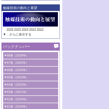
触媒技術の動向と展望
2026
2025
2024
2023
2022
▼…さらに表示する
バックナンバー
▼68巻（2026年）
1号 過酸化水素合成に関する研究動向
▼67巻（2025年）
2号 コンピューター技術により加速する
1号 CO
水素化によるグリーン燃料/グリ
▼66巻（2024年）
2
触媒開発
ーンケミカル製造
1号 低次元ナノ構造を有する触媒材料
▼65巻（2023年）
3号 有機分子変換やCO
資源化のための
2
2号 水素製造のための水分解技術に関す
2号 規制反応場を活用した固体触媒研究
1号 炭素が関わる触媒機能
▼64巻（2022年）
光触媒に関する最近の研究
る最近の研究
の新展開
2号 プラスチックケミカルリサイクルの
1号 合成ガス製造とCOを用いるケミカル
▼63巻（2021年）
B号 第137回触媒討論会（2026年）
3号 オレフィン系樹脂の精密合成に関す
3号 未踏分子変換を目指した酸化触媒プ
ための触媒技術
ズ合成の最新動向
1号 金触媒の新展開
▼62巻（2020年）
る最新技術
ロセスの最前線
3号 非酸化物系金属化合物を基盤とした
2号 化学品合成のための合金触媒開発
2号 ペロブスカイト
1号 触媒設計を拓く欠陥構造のキャラク
▼61巻（2019年）
4号 アルコール類の効率的変換を実現す
4号 シンクロトロン放射光および中性子
触媒材料の開発