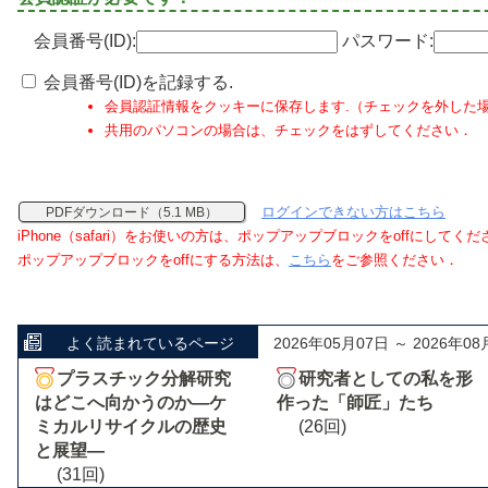
会員番号(ID):
パスワード:
会員番号(ID)を記録する.
会員認証情報をクッキーに保存します.（チェックを外した
共用のパソコンの場合は、チェックをはずしてください．
ログインできない方はこちら
PDFダウンロード（5.1 MB）
iPhone（safari）をお使いの方は、ポップアップブロックをoffにしてく
ポップアップブロックをoffにする方法は、
こちら
をご参照ください．
よく読まれているページ
2026年05月07日 ～ 2026年08
プラスチック分解研究
研究者としての私を形
はどこへ向かうのか―ケ
作った「師匠」たち
ミカルリサイクルの歴史
(26回)
と展望―
(31回)