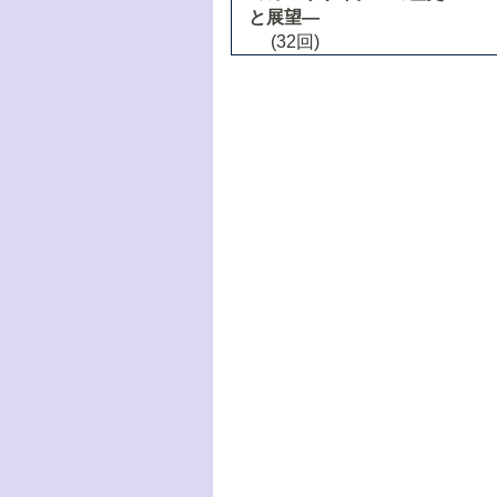
と展望―
(32回)