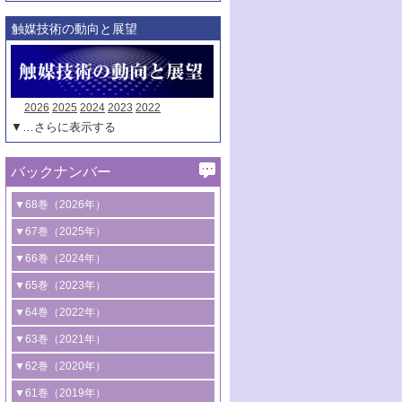
触媒技術の動向と展望
2026
2025
2024
2023
2022
▼…さらに表示する
バックナンバー
▼68巻（2026年）
1号 過酸化水素合成に関する研究動向
▼67巻（2025年）
2号 コンピューター技術により加速する
1号 CO
水素化によるグリーン燃料/グリ
▼66巻（2024年）
2
触媒開発
ーンケミカル製造
1号 低次元ナノ構造を有する触媒材料
▼65巻（2023年）
3号 有機分子変換やCO
資源化のための
2
2号 水素製造のための水分解技術に関す
2号 規制反応場を活用した固体触媒研究
1号 炭素が関わる触媒機能
▼64巻（2022年）
光触媒に関する最近の研究
る最近の研究
の新展開
2号 プラスチックケミカルリサイクルの
1号 合成ガス製造とCOを用いるケミカル
▼63巻（2021年）
B号 第137回触媒討論会（2026年）
3号 オレフィン系樹脂の精密合成に関す
3号 未踏分子変換を目指した酸化触媒プ
ための触媒技術
ズ合成の最新動向
1号 金触媒の新展開
▼62巻（2020年）
る最新技術
ロセスの最前線
3号 非酸化物系金属化合物を基盤とした
2号 化学品合成のための合金触媒開発
2号 ペロブスカイト
1号 触媒設計を拓く欠陥構造のキャラク
▼61巻（2019年）
4号 アルコール類の効率的変換を実現す
4号 シンクロトロン放射光および中性子
触媒材料の開発