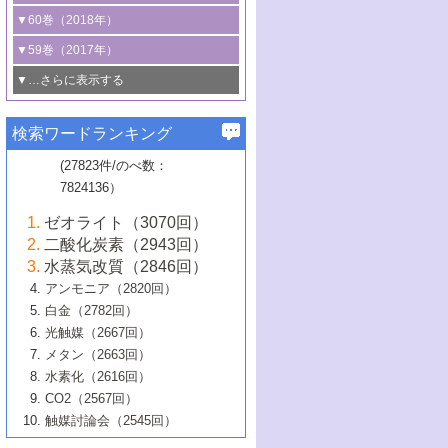
3号 CO
の排出削減および有効活用のた
タリゼーション
2
3号 特殊反応場を利用した触媒的分子変
る非貴金属触媒の研究動向
線を利用した触媒解析技術の最先端
1号 物質移動制御に着目した触媒プロセ
▼60巻（2018年）
4号 格子酸素・格子酸素欠陥を利用した
めの触媒技術
換反応
2号 機能化学品製造に資するクリーンな
ス開発
5号 ゼオライトの合成と応用における研
5号 単原子触媒
触媒反応
1号 固体酸触媒の最新の研究動向
▼59巻（2017年）
触媒的酸化反応
4号 若手による情報発信企画～とびたて
4号 多孔質材料を用いた触媒の新展開
究動向
2号 CO
フリー水素サプライチェーンに
2
6号 参照触媒委員会からのお知らせ
5号 生体触媒によるエネルギー変換反応
2号 二酸化炭素からの有用化学品合成
1号 いたるところに，触媒
▼…さらに表示する
若き触媒の研究者たち～（1）
3号 水処理のための触媒化学
5号 情報学的手法を用いた触媒開発
6号 ヘテロ接合界面
関わる触媒開発動向
B号 第133回触媒討論会（2023年）
6号 窒素とリンの循環のための触媒・機
3号 ナノ粒子・クラスター触媒の最前線
2号 機能性材料の局所構造解析のための
5号 若手による情報発信企画～とびたて
▼58巻（2016年）
4号 光触媒を用いた水分解の最新の研究
6号 カーボンニュートラルに向けた電解
B号 第135回触媒討論会（2025年）
3号 精密高分子合成に関する最近の研究
能性材料
最先端技術
検索ワードランキング
4号 60周年記念企画
若き触媒の研究者たち～（2）
動向
技術
1号 ユニークな構造の高分子を生み出す触
▼57巻（2015年）
動向
B号 第131回触媒討論会（2023年）
3号 無機分離膜材料の開発と触媒反応プ
5号 進化するゼオライト合成技術
6号 石油のノーブル・ユースを志向した
媒技術
(27823件/のべ数：
5号 次世代の触媒プロセスを支えるマイ
B号 第127回触媒討論会（2021年・オン
1号 水素キャリアにかかわる触媒技術の新
4号 バイオマス化成品製造のための触媒
▼56巻（2014年）
ロセスへの適用
触媒技術
7824136）
クロ波
6号 非貴金属系触媒における電気化学的
ライン開催(Zoom)のみ）
2号 リグニンからの化成品製造に向けた触
展開
技術
1号 特殊環境場を利用した材料合成
▼55巻（2013年）
4号 触媒研究における計算科学の利用
酸素還元反応
B号 第129回触媒討論会（2022年・京都
媒技術
6号 メタン転換技術の最新動向
ゼオライト（3070回）
2号 石油精製用触媒の最近の進展
5号 固体触媒による含窒素有機化合物変
2号 光触媒反応機構に関する最新の研究動
1号 高耐久性燃料電池システム用触媒にお
大学：オンライン・対面開催）
▼54巻（2012年）
5号 水素のふるまいを解き明かす最先端
B号 第121回触媒討論会（2018年・東京
3号 触媒研究の最先端～とびたて若き研究
二酸化炭素（2943回）
B号 第125回触媒討論会（2020年・工学
換の最前線
3号 固体酸化物形燃料電池（SOFC）におけ
向
ける新展開
研究
大学）
1号 規則性多孔体の利用技術における最近
▼53巻（2011年）
者たち～（1）
水蒸気改質（2846回）
院大学）
るアノード触媒上での燃料直接改質技術
6号 貴金属使用量低減に向けた自動車排
3号 固体高分子形燃料電池カソード触媒の
2号 リビングラジカル重合の最近の動向
6号 低級アルカンの有効利用のための触
の進歩
アンモニア（2820回）
4号 触媒研究の最先端～とびたて若き研究
1号 金属学から見る合金触媒の新展開
▼52巻（2010年）
ガス浄化触媒の開発
4号 コアシェル構造の制御による触媒機能
開発動向
媒技術
白金（2782回）
3号 天然ガスの化学工業的展開に関する触
2号 第109回触媒討論会
者たち～（2）
2号 第107回触媒討論会
の向上
1号 触媒の劣化対策と長寿命触媒開発
B号 第123回触媒討論会（2019年・大阪
▼51巻（2009年）
4号 人工光合成に向けた近年のアプローチ
光触媒（2667回）
媒技術
B号 第119回触媒討論会（2017年・首都
3号 貴金属低減技術の最新動向
5号 触媒研究の最先端～とびたて若き研究
市立大学）
3号 触媒のその場観察法の進歩（１）
5号 工業触媒およびその周辺技術の最近の
2号 第105回触媒討論会
1号 炭素材料－熱い注目を集める材料－
▼50巻（2008年）
メタン（2663回）
大学東京）
5号 未利用熱エネルギーの有効活用に貢献
4号 貴金属触媒の精密構造制御とその活用
者たち～（3）
4号 貴金属代替技術の最新動向
進歩
水素化（2616回）
4号 触媒のその場観察法の進歩（２）
3号 ナノ構造が拓く新機能
する触媒技術
2号 第103回触媒討論会
1号 触媒化学と学会のこの10年，半世紀，
▼49巻（2007年）
5号 バイオマス化成品製造のための固体触
6号 イオニクス材料と燃料電池・電解合成
5号 光触媒による物質変換反応の新展開
CO2（2567回）
6号 ナノシート
5号 不活性結合の触媒的活性化による有機
そして未来
4号 活性サイトおよびその環境の精密な設
6号 ポリオキソメタレート
3号 環境浄化用光触媒の現状と課題
媒の開発
1号 含フッ素化合物の合成と触媒
▼48巻（2006年）
の最新の研究動向
触媒討論会（2545回）
6号 グラフェン
合成
B号 第115回触媒討論会（2015年・成蹊大
計による触媒の高機能化
2号 第101回触媒討論会
B号 第113回触媒討論会（2014年・ロワジ
4号 水素社会の実現に向けた水素製造・貯
6号 ナノ空間─吸着状態解析から新機能開拓
2号 第99回触媒討論会
B号 第117回触媒討論会（2016年・大阪府
1号 固体酸触媒の最近の進歩
▼47巻（2005年）