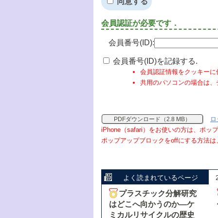
同意する
会員認証が必要です．
会員番号(ID):
会員番号(ID)を記録する.
会員認証情報をクッキーに
共用のパソコンの場合は、
ロ
PDFダウンロード（2.8 MB）
iPhone（safari）をお使いの方は、
ポップアップブロックをoffにする方法は
よく読まれているページ
プラスチック分解研究
はどこへ向かうのか―ケ
ミカルリサイクルの歴史