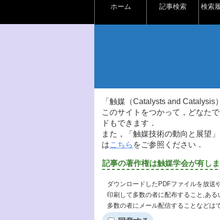
ホーム
記事検索
検索
「触媒（Catalysts and Ca
このサイトをつかって，どなたで
ドもできます．
また，「触媒技術の動向と展望」
は
こちら
をご参照ください．
記事の著作権は触媒学会が有しま
ダウンロードしたPDFファイルを放送
印刷して多数の者に配布すること,ある
多数の者にメール配信することなどは