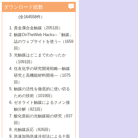
学）
7号 水素を利用する化成品合成の新潮流
6号 新しい固体酸触媒技術
5号 触媒を有効に使うための技術
ールホテル豊橋）
蔵技術の進歩
まで─
3号 メソポーラス物質の新展開
立大学）
3号 実用的ファインケミカル合成プロセス
ダウンロード総数
2号 第97回触媒討論会
1号 最近の触媒担体とその効果
▼46巻（2004年）
7号 ゼオライト合成における最近の進歩
6号 第106回触媒討論会
5号 CO
が関わる触媒・材料
B号 第111回触媒討論会（2013年・関西大
4号 錯体を利用したユニークな表面構造の
を実現する触媒
2
3号 リビング重合触媒の最近の展開
2号 第95回触媒討論会
(全164558件）
1号 部分酸化反応触媒の最前線
▼45巻（2003年）
学）
構築と機能
7号 有機分子触媒による精密有機合成
4号 バイオマス活用のための技術開発
6号 第104回触媒討論会
4号 今後の液体燃料を支える触媒技術
3号 化成品を合成するゼオライト触媒
2号 第93回触媒討論会
1号 なぜこの触媒が良いのか？
▼44巻（2002年）
貴金属合金触媒（2051回）
5号 若手会員による触媒研究の未来展望1：
8号 高機能化ポリオレフィンに向けた重合
5号 こんな物質，あんな物質―新たな触媒
7号 持続可能社会実現のための触媒および
5号 水素製造・貯蔵のための触媒技術の新
4号 水分解用光触媒材料
3号 特殊エネルギー場の触媒反応
触媒OnTheWeb Hacks─「触媒」
企業編
2号 第91回触媒討論会
触媒の最近の進展
1号 高次制御された触媒の化学
▼43巻（2001年）
の可能性―
触媒関連技術
しい展開
誌のウェブサイトを使う─（1659
5号 時間分解分光の進歩と応用
4号 生体内における金属の触媒作用
6号 第102回触媒討論会
3号 最近の自動車排ガス処理技術
2号 第89回触媒討論会
1号 グリーンケミストリーと触媒
▼42巻（2000年）
6号 第100回触媒討論会
8号 未来を拓く金属錯体
回）
6号 第98回触媒討論会
6号 第96回触媒討論会
5号 ファインケミカルズの展開に寄与する
7号 触媒・化学反応における計算化学の進
4号 触媒研究の現状と将来─第90回触媒討論
3号 触媒を利用した電気化学の新展開
2号 第87回触媒討論会特集号
1号 触媒反応工学の明日を拓く
▼41巻（1999年）
7号 『結晶の化学』を活かした触媒研究
光触媒はどこまでわかったか
7号 基礎化学品製造の触媒技術
触媒
歩
会Aから
7号 未来型金属錯体触媒開発への展望
4号 ナノ材料の調製と機能化
（1091回）
3号 生体触媒とバイオプロセス
2号 第85回触媒討論会
8号 イオン液体の応用
1号 孔、穴、あな?-特異な空間とその利用-
▼40巻（1998年）
8号 多機能型リアクター
6号 第94回触媒討論会
8号 若手研究者による触媒研究の未来展望
5号 基礎化学品製造の触媒技術
8号 超臨界流体を用いた化学プロセスの新
住友化学の研究開発戦略―触媒
5号 こんな触媒が欲しい
4号 水素製造・利用の触媒化学
3号 反応ダイナミクス
2号 第83回触媒討論会
1号 創立40周年記念・触媒化学この10年の
▼39巻（1997年）
2：大学・研究所編
展開
研究と高機能材料開発―（1075
7号 サブナノレベルでみた新しい表面現象
6号 第92回触媒討論会
6号 第90回触媒討論会
5号 触媒研究における新しい切り口：コン
進展と21世紀への提言/創立40周年記念・触
4号 超臨界流体の触媒反応への応用
3号 均一系触媒反応最前線
1号 均一系と不均一系触媒反応-その特徴と
回）
▼38巻（1996年）
8号 オレフィン重合触媒の新たな展
7号 基礎化学品製造の触媒技術
ビナトリアルケミストリー
媒学会この10年の歩みとこれから/創立40周
7号 触媒研究と学術雑誌/情報
5号 触媒のおもしろさをどのように伝える
接点
触媒の活性を徹底的に使い切る
4号 実用炭素材料の新展開
1号 触媒の構造と触媒作用/C1化学を中心と
▼37巻（1995年）
年記念・記録は語る
8号 資源の循環と触媒技術
6号 第88回触媒討論会特集号
か
ための技術（1019回）
8号 若い世代からみた触媒化学の現状と未
2号 第79回触媒討論会
5号 研究の方法論を考える
する21世紀への触媒
1号 ファインケミカルズと固体触媒
▼36巻（1994年）
2号 第81回触媒討論会
ゼオライト触媒によるクメン接
来
7号 企業における触媒研究のブレークスル
6号 第86回触媒討論会
3号 最新NO除去触媒の実用化研究
6号 第84回触媒討論会
2号 第77回触媒討論会
2号 第75回触媒討論会
触分解（921回）
1号 電気化学と触媒
▼35巻（1993年）
ー
3号 計算機触媒化学へのさそい
7号 水素化精製触媒の新しい展開
4号 新しい反応場を目指した触媒調製
7号 機能性金属材料と触媒
3号 オリンピックメダル:金・銀・銅はどん
酸化亜鉛の光触媒能の研究（837
3号 希土類を利用した触媒
2号 第73回触媒討論会
8号 この材料を触媒として使ってみません
4号 触媒劣化の制御と予測
1号 工業触媒開発マニュアル―探索から工
▼34巻（1992年）
8号 新しい反応性と機能性を目指した金属
な触媒作用を示すか
回）
5号 反応・分離技術の新しい展開
8号 触媒研究へのNMRの応用と展望
か？
業化まで
4号 触媒とリサイクル
3号 C4化学の展開
5号 最新の実用プロセスと触媒
クラスタ-化学
1号 インパクトを与えたこの研究
▼33巻（1991年）
光触媒反応（826回）
4号 触媒作用における機能の複合化
6号 第80回触媒討論会
2号 第71回触媒討論会
5号 エネルギー変換触媒
4号 《通常号》
6号 第82回触媒討論会
急速加熱急速冷却法による十面
2号 第69回触媒討論会
1号 触媒プロセス開発マニュアル―探索か
▼32巻（1990年）