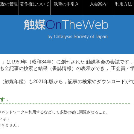
履歴の管理
著作権について
執筆の手引き
入会案内
利用方法・
talysis）」は1959年（昭和34年）に創刊された 触媒学会の会誌です．
も全記事の検索と結果（書誌情報）の表示ができ， 正会員・
（触媒年鑑）も2021年版から，記事の検索やダウンロードが
す．
やネットワークを利用するなどして多数の者に閲覧させること,
いは，
できません．