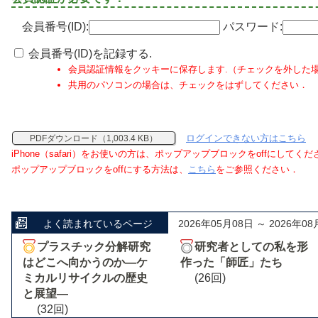
会員番号(ID):
パスワード:
会員番号(ID)を記録する.
会員認証情報をクッキーに保存します.（チェックを外した
共用のパソコンの場合は、チェックをはずしてください．
ログインできない方はこちら
PDFダウンロード（1,003.4 KB）
iPhone（safari）をお使いの方は、ポップアップブロックをoffにしてく
ポップアップブロックをoffにする方法は、
こちら
をご参照ください．
よく読まれているページ
2026年05月08日 ～ 2026年08
プラスチック分解研究
研究者としての私を形
はどこへ向かうのか―ケ
作った「師匠」たち
ミカルリサイクルの歴史
(26回)
と展望―
(32回)